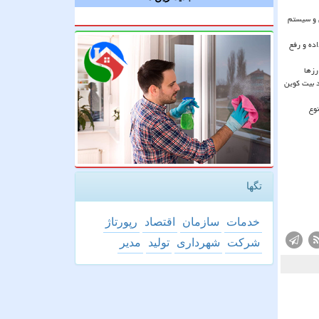
ل و سیستم
ده و رفع
رزها
 بیت کوین
وع
تگها
خدمات
سازمان
اقتصاد
رپورتاژ
شركت
شهرداری
تولید
مدیر