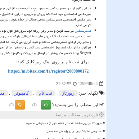
دارایی کاربران در مستربیتکس به صورت چند لایه سخت افزاری ،نرم 
سپردفاعی اختصاصی خود است که ورودی و خروجی دارایی ها تطبیق می 
سپر دفاعی اختصاصی مستربیتکس تمامی حملات از جمله نفوذ ، تزریق اط
اثر می نماید .
مستربیتکس
در بیت کوین و سایر رمز ارزها خود سرورهای فول نود د
است). بدین معنا است که کیف پول های شما غیرقابل بلوکه شدن و 
و سایر رمز ارهای مستربیتکس ساخته و کلید گزاری می گردد .که امنیت 
هرکاربر دارای یک کیف پول اختصاصی بیت کوین و یا سایر رمز ارزهای
Segwit
بوده که سرعت بیشتر در ارسال و دریافت و کارمزد کمتر را ب
برای ثبت نام بر روی لینک زیر کلیک کنید:
https://mrbitex.com/fa/register/2009800172
1399/08/24
21:32:55
تگهای خبر:
رپورتاژ
,
ثبت نام
,
كامپیوتر
,
مدی
این مطلب را می پسندید؟
(0)
(1)
تازه ترین مطالب مرتبط
عبور 25 میلیون بشکه نفت در هفته اخیر از خط فرضی محاصره
دسترسی نما با کلایمر در پروژه های ساختمانی