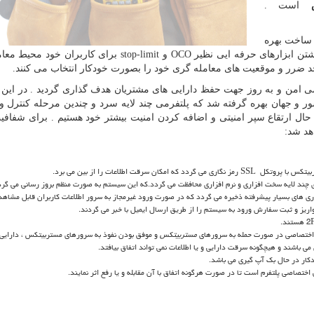
است .
ی ساخت بهره
تن ابزارهای حرفه ایی نظیر
OCO
و
stop-limit
برای کاربران خود محیط معا
 خد ضرر و موقعیت های معامله گری خود را بصورت خودکار انتخاب می کنند.
ی امن و به روز جهت حفظ دارایی های مشتریان هدف گذاری گردید . در این ر
ر و جهان بهره گرفته شد که پلتفرمی چند لایه سرد و چندین مرحله کنترل و
ال ارتقاع سپر امنیتی و اضافه کردن امنیت بیشتر خود هستیم . برای شفافی
هد شد:
ربیتکس با پروتکل
SSL
رمز نگاری می گردد که امکان سرقت اطلاعات را از بین می برد.
 چند لایه سخت افزاری و نرم افزاری محافظت می گردد.که این سیستم به صورت منظم بروز رسانی می گرد
ری های بسیار پیشرفته ذخیره می گردد که در صورت ورود غیرمجاز به سرور اطلاعات کاربران قابل مشاهد
ریز و ثبت سفارش ورود به سیستم را از طریق ارسال ایمیل با خبر می گردند.
2
هستند.
 اختصاصی در صورت حمله به سرورهای
مستربیتکس
و موفق بودن نفوذ به سرورهای مستربیتکس ، دارایی 
می باشند و هیچگونه سرقت دارایی و یا اطلاعات نمی تواند اتفاق بیافتد.
دکار در حال بک آپ گیری می باشد.
ختصاصی پلتفرم است تا در صورت هرگونه اتفاق با آن مقابله و یا رفع اثر نمایند.