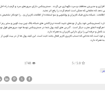
افزاری و مدیریتی محافظت و سرد نگهداری می گردد . مستربیتکس دارای سرورهای سرد و گرم با راه اخ
دهد که تخلفاتی که ممکن است انجام گردد را رفع اثر نماید.
لاعات ، شبکه سازی فیک کاربران و پولشویی و سو استفاده از اطلاعات کاربران و... را خودکار تشخیص دا
ارد (مستربیتکس خود یکی از نودهای تایید کننده ترنزاکشن های شبکه بلاک چین بیت کوین و سایر رمز ا
یا هرگونه اتفاق مخرب دیگر است . آدرس های کیف پول شما در مستربیتکس توسط خود سرورهای فول نود
کامل و حرفه ایی را برای دارایی کاربران به همراه دارد.
 خود است که مادامی که حساب کاربری کاربر فعال باشد ثابت است. این کیف پول ها از در بیت کوین از ن
ه همراه دارد.
1748
5
/
5.0
ر
X