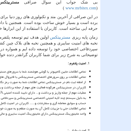
بی شک جواب این سوال صرافی
مستربیتکس
)
www.mrbitex.com
(
در این صرافی از آخرین متد و تکنولوزی های روز دنیا برا
برده است و بسیار خوش ساخت بوده است. همجنین با داش
حرفه ایی ساخته است. کاربران با استفاده از این ابزارها
زمان پایه ریزی
مستربیتکس
اولین هدف تیم توسعه پلتفرم
نخبه های امنیت سایبری و همچنین نخبه های بلاک چین کشو
سپردفاعی اختصاصی خود را توسعه داده ایم و همواره در ح
توضیحاتی به شرح زیر برای شما کاربران گرانقدر دتده خوا
امنیت پلتفرم :
تمامی اطلاعات مابین کامپیوتر یا گوشی هوشمند شما با سرورهای مست
تمامی اطلاعات بر روی سرورهای اختصاصی مستربیتکس با فایروال های
از لحظه ثبت نام در مستربیتکس تمامی اطلاعات شما به صورت رمز نگا
کاربران در مستربیتکس هرگونه فعالیت های مهم از جمله برداشت و وا
عملیات مهم از جمله واریز و برداشت و... دارای تایید کننده امنیتی
FA
به دلیل سیستم چند لایه امنیتی اختصاصی مستربیتکس و سپردفاعی
حساب و سوابق معامله گری و سفارشات و...... کاربران در امنیت کامل 
تمامی اطلاعات حتی با جزییات کامل آن به صورت منظم و به صورت خو
واحد مانیتورینگ مستربیتکس دارای مانیتورینگ امنیت سایبری و مالی ا
امنیت دارایی :