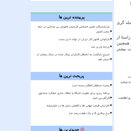
پربیننده ترین ها
مله گری
بازنشستگان تأمین اجتماعی قربانیان خاموش بی عدالتی در ایام
سخت کشور
استا از
بازخوانی قانون کار ایران از تولد تا بن بست
 همچنین
یارانه واریز شد
ت بیشتر
شروع بازگشت به اشتغال کارگران بیکار شده در جنگ رمضان از
استان قم
د.
پربحث ترین ها
ه نباشد.
پنجره استقلال کماکان بسته است
برنامه ریزی برای تقویت جایگاه و شفاف سازی عملکرد صندوق
و اطلاعات
کارآفرینی امید
افزایش قیمت جهانی طلا با کاهش تنش ها در خاورمیانه
نرخ بیکاری 9 و یک دهم درصد شد
جدیدترین ها