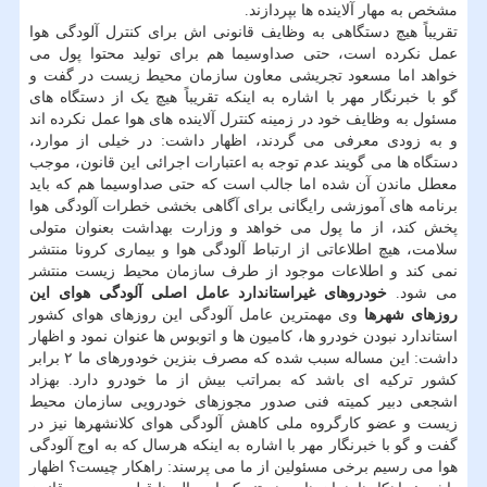
مشخص به مهار آلاینده ها بپردازند.
تقریباً هیچ دستگاهی به وظایف قانونی اش برای کنترل آلودگی هوا
عمل نکرده است، حتی صداوسیما هم برای تولید محتوا پول می
خواهد اما مسعود تجریشی معاون سازمان محیط زیست در گفت و
گو با خبرنگار مهر با اشاره به اینکه تقریباً هیچ یک از دستگاه های
مسئول به وظایف خود در زمینه کنترل آلاینده های هوا عمل نکرده اند
و به زودی معرفی می گردند، اظهار داشت: در خیلی از موارد،
دستگاه ها می گویند عدم توجه به اعتبارات اجرائی این قانون، موجب
معطل ماندن آن شده اما جالب است که حتی صداوسیما هم که باید
برنامه های آموزشی رایگانی برای آگاهی بخشی خطرات آلودگی هوا
پخش کند، از ما پول می خواهد و وزارت بهداشت بعنوان متولی
سلامت، هیچ اطلاعاتی از ارتباط آلودگی هوا و بیماری کرونا منتشر
نمی کند و اطلاعات موجود از طرف سازمان محیط زیست منتشر
می شود.
خودروهای غیراستاندارد عامل اصلی آلودگی هوای این
روزهای شهرها
وی مهمترین عامل آلودگی این روزهای هوای کشور
استاندارد نبودن خودرو ها، کامیون ها و اتوبوس ها عنوان نمود و اظهار
داشت: این مساله سبب شده که مصرف بنزین خودورهای ما ۲ برابر
کشور ترکیه ای باشد که بمراتب بیش از ما خودرو دارد. بهزاد
اشجعی دبیر کمیته فنی صدور مجوزهای خودرویی سازمان محیط
زیست و عضو کارگروه ملی کاهش آلودگی هوای کلانشهرها نیز در
گفت و گو با خبرنگار مهر با اشاره به اینکه هرسال که به اوج آلودگی
هوا می رسیم برخی مسئولین از ما می پرسند: راهکار چیست؟ اظهار