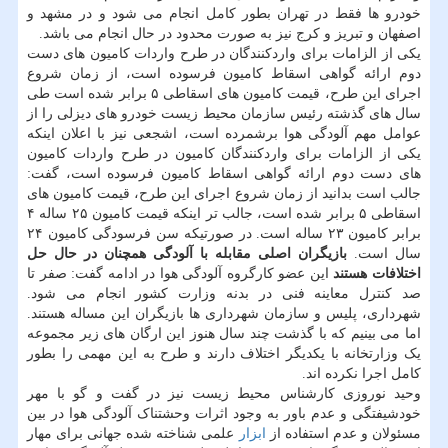
خودرو ها فقط در تهران بطور کامل انجام می شود و در مشهد و
اصفهان و تبریز و کرج نیز به صورت محدود در حال انجام می باشد.
یکی از الزامات برای واردکنندگان در طرح واردات کامیون های دست
دوم ارائه گواهی اسقاط کامیون فرسوده است، از زمان شروع
اجرای این طرح، قیمت کامیون های اسقاطی ۵ برابر شده است طی
سال های گذشته رئیس سازمان محیط زیست خودرو های دیزلی را از
عوامل مهم آلودگی هوا برشمرده است، اشجعی نیز با اعلان اینکه
یکی از الزامات برای واردکنندگان کامیون در طرح واردات کامیون
های دست دوم ارائه گواهی اسقاط کامیون فرسوده است، گفت:
جالب است بدانید از زمان شروع اجرای این طرح، قیمت کامیون های
اسقاطی ۵ برابر شده است، جالب تر اینکه قیمت کامیون ۲۵ ساله ۴
برابر کامیون ۲۳ ساله است. در صورتیکه سن فرسودگی کامیون ۲۴
سال است.
بازیگران اصلی مقابله با آلودگی همچنان در حال حل
اختلافات هستند
این عضو کارگروه آلودگی هوا در ادامه گفت: صفر تا
صد کنترل معاینه فنی در بدنه وزارت کشور انجام می شود.
شهرداری، پلیس و سازمان شهرداری ها بازیگران این مساله هستند.
اما می بینیم که با گذشت چند سال هنوز این ارگان های زیر مجموعه
یک وزارتخانه با یکدیگر اختلاف دارند و طرح به این مهمی را بطور
کامل اجرا نکرده اند.
وحید نوروزی کارشناس محیط زیست نیز در گفت و گو با مهر
خودشیفتگی و عدم باور به وجود اثرات وحشتناک آلودگی هوا در بین
مسئولان و عدم استفاده از
ابزار
علمی شناخته شده جهانی برای مهار