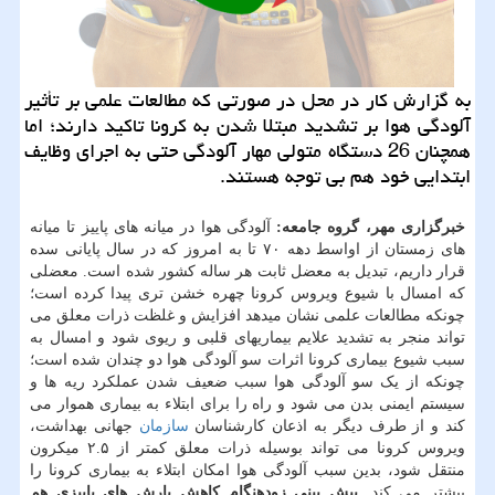
به گزارش كار در محل در صورتی كه مطالعات علمی بر تأثیر
آلودگی هوا بر تشدید مبتلا شدن به كرونا تاكید دارند؛ اما
همچنان 26 دستگاه متولی مهار آلودگی حتی به اجرای وظایف
ابتدایی خود هم بی توجه هستند.
خبرگزاری مهر، گروه جامعه:
آلودگی هوا در میانه های پاییز تا میانه
های زمستان از اواسط دهه ۷۰ تا به امروز که در سال پایانی سده
قرار داریم، تبدیل به معضل ثابت هر ساله کشور شده است. معضلی
که امسال با شیوع ویروس کرونا چهره خشن تری پیدا کرده است؛
چونکه مطالعات علمی نشان میدهد افزایش و غلظت ذرات معلق می
تواند منجر به تشدید علایم بیماریهای قلبی و ریوی شود و امسال به
سبب شیوع بیماری کرونا اثرات سو آلودگی هوا دو چندان شده است؛
چونکه از یک سو آلودگی هوا سبب ضعیف شدن عملکرد ریه ها و
سیستم ایمنی بدن می شود و راه را برای ابتلاء به بیماری هموار می
کند و از طرف دیگر به اذعان کارشناسان
سازمان
جهانی بهداشت،
ویروس کرونا می تواند بوسیله ذرات معلق کمتر از ۲.۵ میکرون
منتقل شود، بدین سبب آلودگی هوا امکان ابتلاء به بیماری کرونا را
بیشتر می کند.
پیش بینی زودهنگام کاهش بارش های پاییزی هم