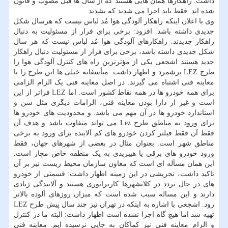
داشت: راهکارها همان هایی هستند که از سال ها قبل مصوب و قانون
شده اند. فقط باید اجرا می شدند که نشدند.
وی با اعلان اینکه راهکار آلودگی هوا مُد لباس نیست که هرسال شکل
جدیدی داشته باشد. افزود: برخی برای فرار از مسئولیت به دنبال
راهکار جدیدند. راهکارهای آلودگی هوا مُد لباس نیست که هر سال
شکل جدیدی داشته باشد، برخی برای فرار از مسئولیت دنبال راهکار
جدید هستند اشجعی یکی از مؤثرترین راه های کنترل آلودگی هوا را
طرح LEZ برشمرد و اظهار داشت: متأسفانه خیلی ها این طرح را با
معاینه فنی اشتباه می گیرند. در اصل معاینه فنی یک الزام الزامی
برای همه خودرو ها در همه نقاط کشور است. اما LEZ فراتر از این
است و غیر از دارا بودن معاینه فنی، الزامات دیگری مثل سن و
استاندارد خودرو ها در آن مهم می باشد. و محدودیت های خودرو ها
برای ورود به مناطق طرح Lez می تواند متفاوت باشد و هدف آن
فقط آن فقط فیلتر کردن خودرو های کم آلاینده برای ورود به برخی
مناطق شهر است. بعنوان مثال در بعضی از شهرهای جهان، فقط
ورود خودرو های برقی یا هیبریدی به یک منطقه خاص مجاز است.
این همان مسأله ای است که معاون سازمان محیط زیست نیز بر آن
تاکید داشت، تجریشی در این زمینه اظهار داشت: قسمتی از خودرو
های در حال تردد در کلانشهرها کاربراتوری هستند و آلایندگی زیادی
دارند و این مساله سبب شده است که میزان روزهای آلوده بالاتر
رود. اشجعی با اشاره به اینکه در تهران نیز چند سال پیش طرح LEZ
تهیه شد اما هیچ گاه اجرا نشده است اظهار داشت: البته ما در کنترل
و الزام معاینه فنی نیز کماکان به جایی نرسیده ایم. معاینه فنی