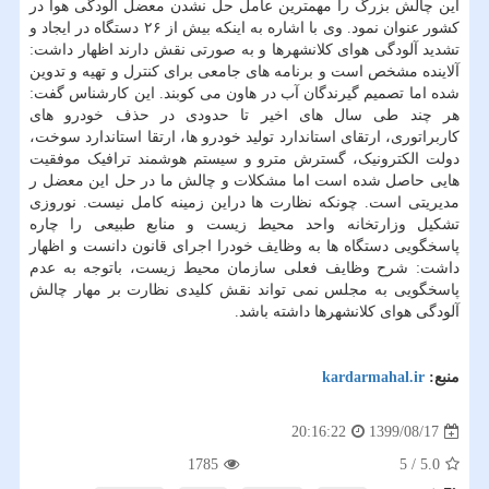
این چالش بزرگ را مهمترین عامل حل نشدن معضل آلودگی هوا در
کشور عنوان نمود. وی با اشاره به اینکه بیش از ۲۶ دستگاه در ایجاد و
تشدید آلودگی هوای کلانشهرها و به صورتی نقش دارند اظهار داشت:
آلاینده مشخص است و برنامه های جامعی برای کنترل و تهیه و تدوین
شده اما تصمیم گیرندگان آب در هاون می کوبند. این کارشناس گفت:
هر چند طی سال های اخیر تا حدودی در حذف خودرو های
کاربراتوری، ارتقای استاندارد تولید خودرو ها، ارتقا استاندارد سوخت،
دولت الکترونیک، گسترش مترو و سیستم هوشمند ترافیک موفقیت
هایی حاصل شده است اما مشکلات و چالش ما در حل این معضل ر
مدیریتی است. چونکه نظارت ها دراین زمینه کامل نیست. نوروزی
تشکیل وزارتخانه واحد محیط زیست و منابع طبیعی را چاره
پاسخگویی دستگاه ها به وظایف خودرا اجرای قانون دانست و اظهار
داشت: شرح وظایف فعلی سازمان محیط زیست، باتوجه به عدم
پاسخگویی به مجلس نمی تواند نقش کلیدی نظارت بر مهار چالش
آلودگی هوای کلانشهرها داشته باشد.
منبع:
kardarmahal.ir
1399/08/17
20:16:22
1785
5
/
5.0