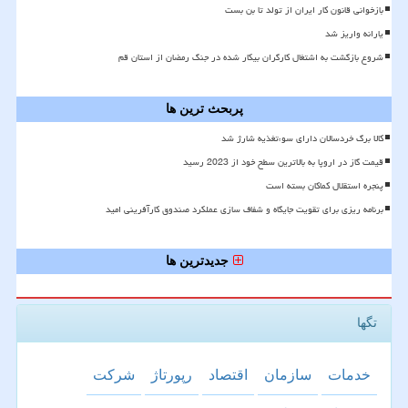
بازخوانی قانون کار ایران از تولد تا بن بست
یارانه واریز شد
شروع بازگشت به اشتغال کارگران بیکار شده در جنگ رمضان از استان قم
پربحث ترین ها
کالا برگ خردسالان دارای سوءتغذیه شارژ شد
قیمت گاز در اروپا به بالاترین سطح خود از 2023 رسید
پنجره استقلال کماکان بسته است
برنامه ریزی برای تقویت جایگاه و شفاف سازی عملکرد صندوق کارآفرینی امید
جدیدترین ها
تگها
خدمات
سازمان
اقتصاد
رپورتاژ
شركت