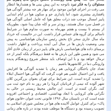
مسئولان را به فکر نبرد
باتوجه به این پیش بینی ها و هشدارها انتظار
می رفت در اجرای قوانین موجود برای مهار هر چه بیشتر آلودگی هوا
پافشاری بیشتری شود، اما پایداری جو و سکون هوا در ایام ابتدایی
پاییز امسال موجب شد ذرات معلق هوا که عامل اصلی آلودگی هوا
در فصل سرد سال هستند، زودتر سر و کله شان پیدا شود، بطوریکه
از بیستم تا بیست و هفتم مهرماه به صورت مداوم هوا در شرایط
ناسالم برای گروه های حساس قرار داشت. این در حالیست که خرداد
ماه سال جاری سحر تاج بخش رئیس سازمان هواشناسی به پیش
بینی وضعیت بارش ها در سال آبی آینده پرداخت و اظهار داشت:
برمبنای داده های هواشناسی بارش های پاییز دیرتر از زمان عادی آغاز
می شود و همین طور این بارش ها نه فقط دیرهنگام بلکه کمتر از حد
نرمال خواهد بود و با این اوصاف باید منتظر شروع زودهنگام پدیده
وارونگی دما در کلانشهرها باشیم.
تعداد جان باختگان کرونایی هم زمان با تشدید آلودگی ها افزایش
یافت و این احتمال علمی هم قوت گرفت که آلودگی هوا احتمال ابتلاء
را تشدید کرده است، این شرایط برای تهران بعنوان بزرگترین کلان
شهر آلوده که نیمی از قربانیان کرونا را هر روز به نام خود ثبت می
کند، نگران کننده تر است. این چالش محیط زیستی در حالی به
نگرانی های کرونایی با ابعاد بهداشتی، اقتصادی و اجتماعی افزوده
شده است که در تابستان سال ۱۳۹۶ قانونی تحت عنوان «قانون هوای
پاک» برای کنترل عوامل آلاینده های هوا در مجلس شورای اسلامی به
تصویب رسیده بود و دستگاه ها موظف شده بودند در بازه های زمانی