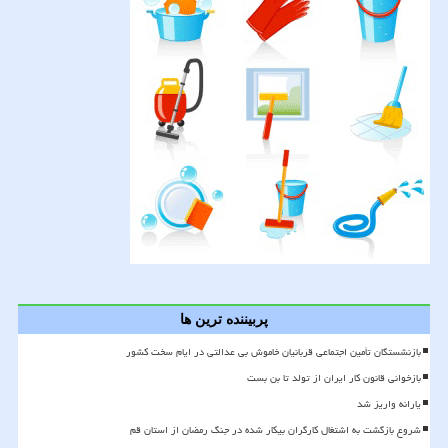
پربیننده ترین ها
بازنشستگان تأمین اجتماعی قربانیان خاموش بی عدالتی در ایام سخت کشور
بازخوانی قانون کار ایران از تولد تا بن بست
یارانه واریز شد
شروع بازگشت به اشتغال کارگران بیکار شده در جنگ رمضان از استان قم