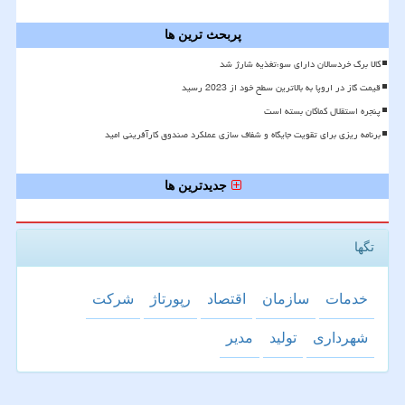
پربحث ترین ها
کالا برگ خردسالان دارای سوءتغذیه شارژ شد
قیمت گاز در اروپا به بالاترین سطح خود از 2023 رسید
پنجره استقلال کماکان بسته است
برنامه ریزی برای تقویت جایگاه و شفاف سازی عملکرد صندوق کارآفرینی امید
جدیدترین ها
تگها
خدمات
سازمان
اقتصاد
رپورتاژ
شركت
شهرداری
تولید
مدیر