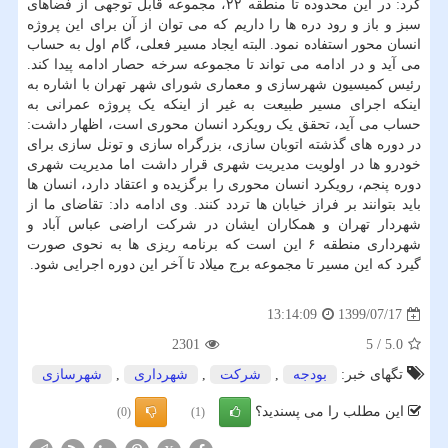
کرد: در این محدوده تا منطقه ۲۲، مجموعه قابل توجهی از فضاهای
سبز و باز و رود دره ها را داریم که می توان از آن برای این پروژه
انسان محور استفاده نمود. البته ایجاد مسیر فعلی، گام اول به حساب
می آید و در ادامه می تواند تا مجموعه سرخه حصار ادامه پیدا کند.
رئیس کمیسیون شهرسازی و معماری شورای شهر تهران با اشاره به
اینکه اجرای مسیر طبیعت به غیر از اینکه یک پروژه عمرانی به
حساب می آید، تحقق یک رویکرد انسان محوری است، اظهار داشت:
در دوره های گذشته اتوبان سازی، بزرگراه سازی و تونل سازی برای
خودرو ها در اولویت مدیریت شهری قرار داشت اما مدیریت شهری
دوره پنجم، رویکرد انسان محوری را برگزیده و اعتقاد دارد، انسان ها
باید بتوانند بر فراز خیابان ها تردد کنند. وی ادامه داد: تقاضای ما از
شهردار تهران و همکاران ایشان در شرکت اراضی عباس آباد و
شهرداری منطقه ۶ این است که برنامه ریزی ها به نحوی صورت
گیرد که این مسیر تا مجموعه برج میلاد تا آخر این دوره اجرایی شود.
1399/07/17
13:14:09
2301
5
/
5.0
تگهای خبر:
بودجه
,
شركت
,
شهرداری
,
شهرسازی
این مطلب را می پسندید؟
(0)
(1)