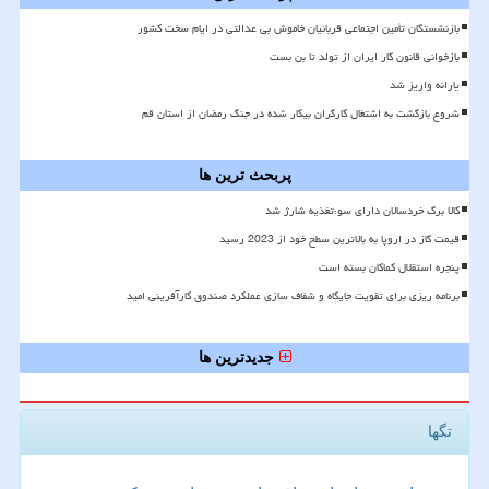
بازنشستگان تأمین اجتماعی قربانیان خاموش بی عدالتی در ایام سخت کشور
بازخوانی قانون کار ایران از تولد تا بن بست
یارانه واریز شد
شروع بازگشت به اشتغال کارگران بیکار شده در جنگ رمضان از استان قم
پربحث ترین ها
کالا برگ خردسالان دارای سوءتغذیه شارژ شد
قیمت گاز در اروپا به بالاترین سطح خود از 2023 رسید
پنجره استقلال کماکان بسته است
برنامه ریزی برای تقویت جایگاه و شفاف سازی عملکرد صندوق کارآفرینی امید
جدیدترین ها
تگها