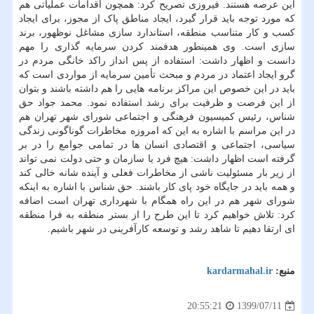
این عرصه هستند. فیروزی تصریح کرد: همچون اقدامات عملیاتی هم
که مورد توجه باید قرار گیرد، ایجاد مناطق پاک از مجوز، برای ایجاد
کسب و کار متناسب منطقه، استاندارد سازی مشاغل نوظهور، برند
سازی است. وی همینطور هدفمند کردن سرمایه گذاری را مهم
دانست و اظهار داشت: استفاده از پس انداز راکد خانگی مردم در
گرو ایجاد اعتماد در مردم و مبحث تأمین سرمایه از مواردی است که
باید در این خصوص این مراکز برنامه هایی را هم داشته باشند و بتوان
از این فرصت و ظرفیت برای رشد استفاده نمود. محمد جواد حق
شناس، رئیس کمیسیون فرهنگی و اجتماعی شورای شهر تهران هم
در این مراسم با اشاره به این که امروزه مخاطرات گوناگونی زندگی
سیاسی، اجتماعی و اقتصادی انسان ها در تمامی جوامع را در بر
گرفته است اظهار داشت: هیچ فرد یا سازمان و حتی دولت نمی تواند
از زیر بار مسئولیت ناشی از مخاطرات فعلی و آینده شانه خالی کند
و همه باید در جایگاه خود پای کار باشند. حق شناس با اشاره به اینکه
شورای شهر هم در این راه همگام با شهرداری تهران است اضافه
کرد: تلاش خواهیم کرد تا این طرح را از بستر منطقه به فرا منطقه
ای ارتقا دهیم تا شاهد رشد و توسعه کارآفرینی در شهر باشیم.
منبع:
kardarmahal.ir
1399/07/11
20:55:21