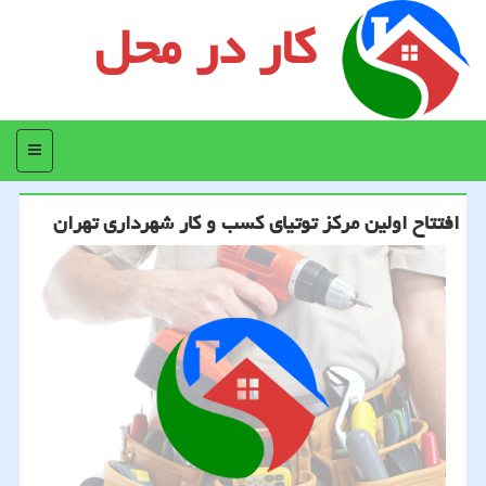
کار در محل
منو
افتتاح اولین مركز توتیای كسب و كار شهرداری تهران