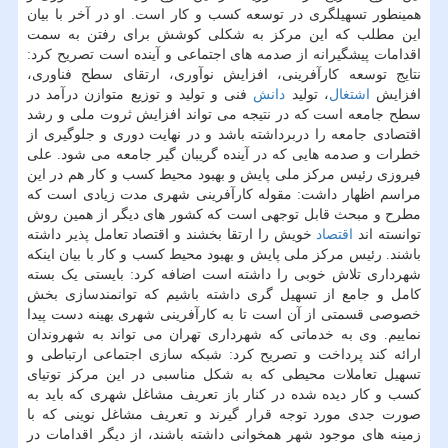
همینطور تسهیلگری در توسعه کسب و کار است. او در آخر با بیان
این مطلب که این مرکز به شکلی کوشش برای رفتن به سمت
اقدامات پیشگیرانه از صدمه های اجتماعی و آینده است تصریح کرد:
نتایج توسعه کارآفرینی، افزایش نوآوری، ارتقای سطح فناوری،
افزایش
اشتغال
، تولید
دانش
فنی و تولید و توزیع متوازن درآمد در
سطح جامعه است که در نتیجه می تواند افزایش ثروت ملی و رشد
اقتصادی جامعه را دربرداشته باشد و در نهایت دوری و جلوگیری از
خطرات و صدمه هایی که در آینده گریبان گیر جامعه می شود. علی
فیروزی رئیس مرکز ملی پایش و بهبود محیط کسب و کار هم در این
مراسم اظهار داشت: مقوله کارآفرینی شهری مدت زیادی است که
مطرح و مبحث قابل توجهی است که کشور های دیگر از همین روش
توانسته اند
اقتصاد
خویش را ارتقا بخشند و اقتصاد تعامل پذیر داشته
باشند. رئیس مرکز ملی پایش و بهبود محیط کسب و کار با بیان اینکه
شهرداری تلاش خوبی را داشته است اضافه کرد: بایستی یک بسته
کامل و جامع از تسهیل گری داشته باشیم که توانمندسازی بخش
خصوصی قسمتی از آن است تا به کارآفرینی شهری بهینه دست پیدا
نماییم. وی به خدماتی که شهرداری تهران می تواند به شهروندان
ارائه کند پرداخت و تصریح کرد: شبکه سازی اجتماعی ارتباطی و
تسهیل تعاملات محیطی که به شکل مناسبی در این مرکز توتیای
کسب و کار دیده شده در کنار باز تعریف مشاغل شهری که باید به
صورت جدی مورد توجه قرار گیرند و تعریف مشاغل نوینی که با
زمینه های موجود شهر همخوانی داشته باشند، از دیگر اقدامات در