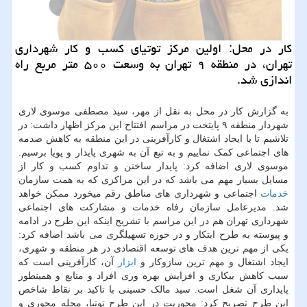
كار در محل: اولین مركز توتیای كسب و كار شهرداری
تهران، در منطقه ۹ تهران به وسعت ۵۰۰ متر مربع راه
اندازی شد.
به گزارش کار در محل به نقل از مهر، سید مصطفی موسوی لاری
شهردار منطقه ۹ پایتخت در مراسم افتتاح این مرکز اظهار داشت: در
تلاشیم تا با ایجاد اشتغال و کارآفرینی در این منطقه به کاهش صدمه
های اجتماعی کمک نماییم و به تبع آن به شهری پایدار و پویا برسیم.
موسوی لاری اضافه کرد: پایدار ساختن و تداوم کسب و کار از
مسایل بسیار مهم می باشد که در این مراکزی که به همت سازمان
خدمات
اجتماعی و شهرداری های مناطق رقم میخورد ممکن خواهد
شد. مدیرعامل سازمان رفاه خدمات و مشارکت های اجتماعی
شهرداری تهران هم در این مراسم با تشریح اینکه این طرح در ادامه
و پیوسته به طرح ابتکار و در حوزه تسهیلگری می باشد اضافه کرد:
یکی از مهم ترین هدف های توسعه اقتصادی در هر منطقه و شهری،
ایجاد اشتغال و مهم ترین سازوکار و
ابزار
آن، کارآفرینی است که
سبب کاهش بیکاری و افزایش بهره وری افراد و منابع و همینطور
پایداری آن شغل است. سید مالک حسینی با تاکید بر نقاط شاخص
این طرح تصریح کرد: محوریت در این طرح توتیا، محله محوری و