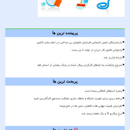
پربیننده ترین ها
بازنشستگان تأمین اجتماعی قربانیان خاموش بی عدالتی در ایام سخت کشور
بازخوانی قانون کار ایران از تولد تا بن بست
یارانه واریز شد
شروع بازگشت به اشتغال کارگران بیکار شده در جنگ رمضان از استان قم
پربحث ترین ها
پنجره استقلال کماکان بسته است
برنامه ریزی برای تقویت جایگاه و شفاف سازی عملکرد صندوق کارآفرینی امید
افزایش قیمت جهانی طلا با کاهش تنش ها در خاورمیانه
نرخ بیکاری 9 و یک دهم درصد شد
جدیدترین ها