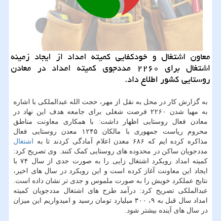
معاون اشتغال و خودكفایی كمیته امداد از ایجاد زمینه
اشتغال برای ۲۲۶۰ مددجوی كمیته امداد در معادن
روستایی كشور اطلاع داد.
به گزارش کار در محل به نقل از مهر، حجت الله عبدالملکی با اشاره
به مهیا شدن ۲۲۶۰ فرصت شغلی برای جامعه هدف این نهاد در
معادن فعال روستایی اظهار داشت: با همکاری معاونت مناطق
محروم ریاست جمهوری با مالکان ۱۲۴۵ معدن روستایی فعال
مذاکره کرده ایم که ۶۸۶ معدن اعلام آمادگی کردند تا به
اشتغال
مددجویان ساکن در محدوده های روستایی کمک کنند. وی تصریح کرد:
کمیته امداد رویکرد اشتغال زایی را به صورت جدی از سال ۷۴ با
ایجاد این معاونت آغاز کرده است و این رویکرد در سال های اخیر،
نتایج عملکرد خویش را به صورت ملموس و جدی تر نشان داده است.
عبدالملکی تصریح کرد: درآمد طرح های اشتغال مددجویان کمیته
امداد سال قبل به ۹، ۳۰۰ میلیارد تومان رسید و امیدواریم این میزان
در سال های آینده بیشتر شود.