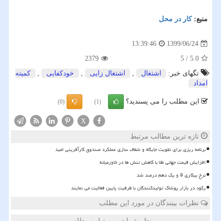
منبع:
كار در محل
1399/06/24
13:39:46
2379
5
/
5.0
تگهای خبر:
اشتغال
,
اشتغال زایی
,
خودكفایی
,
كمیته
امداد
این مطلب را می پسندید؟
(0)
(1)
X
تازه ترین مطالب مرتبط
برنامه ریزی برای تقویت جایگاه و شفاف سازی عملکرد صندوق کارآفرینی امید
افزایش قیمت جهانی طلا با کاهش تنش ها در خاورمیانه
نرخ بیکاری 9 و یک دهم درصد شد
رکود در بازار پوشاک تولیدکنندگان با ظرفیت پایین فعالیت می نمایند
نظرات بینندگان در مورد این مطلب
نظر شما در مورد این مطلب