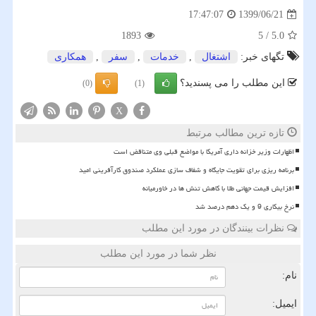
1399/06/21
17:47:07
1893
5
/
5.0
تگهای خبر:
اشتغال
,
خدمات
,
سفر
,
همكاری
این مطلب را می پسندید؟
(0)
(1)
X
تازه ترین مطالب مرتبط
اظهارات وزیر خزانه داری آمریکا با مواضع قبلی وی متناقض است
برنامه ریزی برای تقویت جایگاه و شفاف سازی عملکرد صندوق کارآفرینی امید
افزایش قیمت جهانی طلا با کاهش تنش ها در خاورمیانه
نرخ بیکاری 9 و یک دهم درصد شد
نظرات بینندگان در مورد این مطلب
نظر شما در مورد این مطلب
نام:
ایمیل: