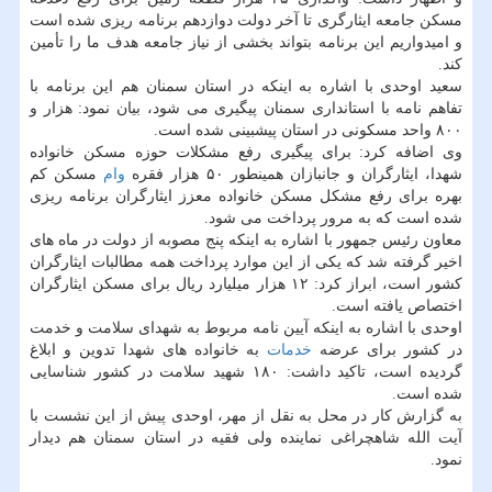
مسکن جامعه ایثارگری تا آخر دولت دوازدهم برنامه ریزی شده است
و امیدواریم این برنامه بتواند بخشی از نیاز جامعه هدف ما را تأمین
کند.
سعید اوحدی با اشاره به اینکه در استان سمنان هم این برنامه با
تفاهم نامه با استانداری سمنان پیگیری می شود، بیان نمود: هزار و
۸۰۰ واحد مسکونی در استان پیشبینی شده است.
وی اضافه کرد: برای پیگیری رفع مشکلات حوزه مسکن خانواده
شهدا، ایثارگران و جانبازان همینطور ۵۰ هزار فقره
وام
مسکن کم
بهره برای رفع مشکل مسکن خانواده معزز ایثارگران برنامه ریزی
شده است که به مرور پرداخت می شود.
معاون رئیس جمهور با اشاره به اینکه پنج مصوبه از دولت در ماه های
اخیر گرفته شد که یکی از این موارد پرداخت همه مطالبات ایثارگران
کشور است، ابراز کرد: ۱۲ هزار میلیارد ریال برای مسکن ایثارگران
اختصاص یافته است.
اوحدی با اشاره به اینکه آیین نامه مربوط به شهدای سلامت و خدمت
در کشور برای عرضه
خدمات
به خانواده های شهدا تدوین و ابلاغ
گردیده است، تاکید داشت: ۱۸۰ شهید سلامت در کشور شناسایی
شده است.
به گزارش کار در محل به نقل از مهر، اوحدی پیش از این نشست با
آیت الله شاهچراغی نماینده ولی فقیه در استان سمنان هم دیدار
نمود.