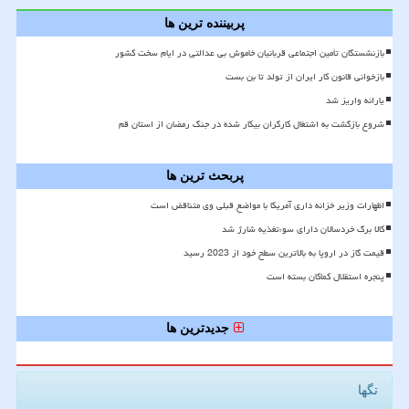
پربیننده ترین ها
بازنشستگان تأمین اجتماعی قربانیان خاموش بی عدالتی در ایام سخت کشور
بازخوانی قانون کار ایران از تولد تا بن بست
یارانه واریز شد
شروع بازگشت به اشتغال کارگران بیکار شده در جنگ رمضان از استان قم
پربحث ترین ها
اظهارات وزیر خزانه داری آمریکا با مواضع قبلی وی متناقض است
کالا برگ خردسالان دارای سوءتغذیه شارژ شد
قیمت گاز در اروپا به بالاترین سطح خود از 2023 رسید
پنجره استقلال کماکان بسته است
جدیدترین ها
تگها