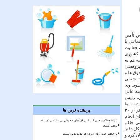
ش تأمین
ماعی با
 فعالیت
ی کشوری
سه هم به
 پژوهشی
وق ها و
یت شغلی
شود. وی
ه عالی
، رئیس
اشت: ما
پژوهش را برای پژوهش نمی خواهیم، بلکه از آن برای حل مسایل و دغدغه ها استفاده می نماییم. وی با بیان این که در این جلسه بیشتر از ۳۰
پربیننده ترین ها
ی انجام
بازنشستگان تأمین اجتماعی قربانیان خاموش بی عدالتی در ایام
شی حاکم
سخت کشور
کل دفتر
بازخوانی قانون کار ایران از تولد تا بن بست
ن کرد و