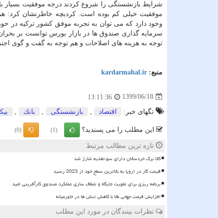
شرایط بازنشستگی را شروع کردند درجه موفقیت بسیار بالا 
موفقیت خیلی کم بوده است. کردبچه خاطرنشان کرد: همین
وجود دارد که می توان به تجربه موفق کشور ترکیه در حوز
سرمایه گذاری صندوق ها در بازار بورس توانست بر بحرا
توجه به هزینه های اصلاحات و هم توجه به گفت و گوی اجت
منبع:
kardarmahal.ir
1399/06/18
13:11:36
تگهای خبر:
اقتصاد
,
بازنشستگی
,
بانك
,
بیك
این مطلب را می پسندید؟
(0)
(1)
تازه ترین مطالب مرتبط
کالا برگ خردسالان دارای سوءتغذیه شارژ شد
قیمت گاز در اروپا به بالاترین سطح خود از 2023 رسید
برنامه ریزی برای تقویت جایگاه و شفاف سازی عملکرد صندوق کارآفرینی امید
افزایش قیمت جهانی طلا با کاهش تنش ها در خاورمیانه
نظرات بینندگان در مورد این مطلب