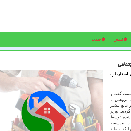
اشتغال
خدمات
تماعی
ی استارتاپ
نشست گفت و
 پژوهش با
نتایج بیشتر
گردید. وزیر
ه شده توسط
شت: موسسه
ا که مساله