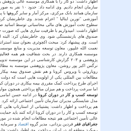
آموزشی "تورین ایتالیا " اعزام شدند. وی خاطرنشان کرد:
سطوح تحت آموزش های مالی محاسباتی توسط اساتید صاحب 
اظهار داشت: امیدواریم با ظرفیت سازی هایی که صورت خ
صندوق های بازنشستگی شود. وی خاطرنشان کرد: البته ای
است. وی پیشنهاد کرد: مبحث اکچوئری بعنوان سند استراتژی
پژوهشی و ۲۰۳ گزارش کارشناسی در این موسسه تدوین شده است.
نرگس اکبر پور روشن، معاون پژوهشی موسسه به مطالعه ا
رویاروئی با ویروس کرونا و هم نقش صندوق بیمه بیکار
مطالعات بین المللی یکی از اولویت هایی است که دولت 
اجرای طرح پرداخت کمک مقرری بیمه بیکاری در دوران کرو
اما سرعت پرداخت و هم میزان مبالغ پرداختی همچون موا
توسعه کسب و کار در دوران کرونا
در ادامه حسن امامی،
مدل شایستگی مدیران سازمان تأمین اجتماعی ارائه کرد. و
هم پرداخت و اظهار داشت: پشتیبانی از استارتاپ هایی ک
توسعه کسب و کار را در دوران کرونا ارائه کنند باید حم
عالی تأمین اجتماعی هم نتیجه مطالعات انجام شده در مو
جغرافیای فقر
فردین یزدانی، مدیر گروه
اقتصاد
و سرمایه گ
رویکرد منطقه ای در ایران پرداخت. وی اظهار داشت: چا