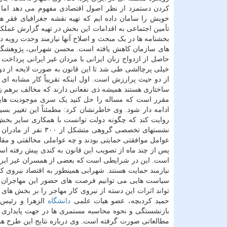
کردن دستمزد از نظر اصول اقتصادی مفهوم می دهد اما الز
خویش را سامان داده ایم که تهیه نقشه جغرافیای فق
تأمین اجتماعی به اقدامات این بخش در تهیه گزارش عملکر
بخشنامه ها در یک مبحث و اصلاح آنها نیازمند وحدت رویه 
های سازمان کاهش یافته است. محسن شهرابی، پژوهشگر و 
حاصل از ازدواج زنان ایرانی با مردان غیر ایرانی پرداخت 
خیلی پرچالشی طی شد تا این قانون به صورت لایحه از دول
از دو حیث پرارزش است. اول اینکه تقریباً کار مشابه ای
ساختاری هستند همیشه ذی نفعانی دارند که مخالف برهم زد
مقرر است که مساله را حل کنید یک سری موجودیت هایی ش
ادامه دار شود. وی خاطرنشان کرد: مطمئناً این تغییر ب
روایت کند که چگونه دولت توانست با همکاری سایر بخش ه
نشستهای تخصصی گروهی
عوامل موافقتی حمایتی بودند و چه عواملی مخالفتی و مقا
پس از چند ماه از تصویب این قانون به کندی پیش رفته ا
است. این در شرایطی است که بعضی از همسران غیر ایرانی
نیازمند حمایت هستند. شهرابی همینطور به اقتصاد نیروی کار
سیاست هایی می توانیم فرصت های حضور این مهاجران به 
تواند اثرات این دسته از نیروی کار مهاجر را بر بخش ها
حمید کردبچه، عضو هیات علمی
دانشگاه
الزهرا و رئیس 
مطالعاتی صورت گرفته است. وی درباره نتایج این طرح هم