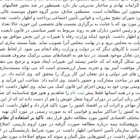
امات نهادی و ساختار مدیریتی نیاز دارد. همینطور در چند محور فعالیتهای
ر همچون این مطالعات است. مصطفی صادق، مدیر گروه حقوق موسسه عالی
د شورای تنقیح مقررات و قوانین تأمین اجتماعی پرداخت و اظهار داشت: تعدد 
در مورد بود که با عنایت به برگزاری نشست های تخصصی این حوزه، حالا تعداد 
رئیس انجمن دیاران هم به روند مربوط به تغییر سیاستی در قانون تابعیت 
و اظهار داشت: باوجود اینکه وزارت رفاه با تغییرات در این بخش موافق بود و
ت به مجلس برود و در نهایت مجلس آنرا تصویب نماید. یقیناً مستند سازی این
 است با کارهای دیگر که در دولت و وزارت رفاه انجام می شود. از لحاظ تغیی
ن تعادل موجود هستند. در دنیا هم به اقتصادهای مبتنی برکمک معروف هستند. 
کل گرفته اند که حاضر نیستند این تغییرات ایجاد شوند و ترجیح می دهن
سیار موفقیت آمیز بود و تجربه بسیار ارزشمندی است که می تواند مستندساز
ای غیر دولتی و ذی نفعان این کار بزرگ را محقق کند. وی ادامه داد: در 
 متشکل از ۳۰۰ نفر از مادران هم در مباحث مشارکت و حضور داشتند. وی ادامه داد: شناخت این فرآیند 
ومتی بودن خود به روش اجرای این قانون کمک می نماید. وی اظهار داشت: اج
ست و در همه استانها فقط پیش
ثبت نام
را شاهدیم و هنوز هیچ شناسنامه ای صا
 زنان ایرانی در دوران کرونا شغل خویش را هم از دست داده اند که از این
 مهاجر و اثرات آن بر اقتصاد کشور را مورد تاکید قرار داد و اظهار داشت: این
کشور را حداکثر نماییم و قوانینی که به صورت رسمی در مورد آنان تهیه
ی مختلف اقتصادی کشور مورد مطالعه دقیق قرار دهد.
تاکید بر استفاده از نظام 
پژوهشکده بیمه درباره مطالعه صورت گرفته در مورد لزوم بازبینی، اصلا
 اظهار داشت: در کشورهایی مثل آلمان و سوئد که بموقع اصلاحات مورد نظر 