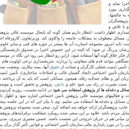
را نماید و
ذاری مورد
 به چالشها،
د پژوهشگران
 با تلاش و
مداری اظهار داشت: انتظار داریم همان گونه که تابحال موسسه عالی پژوه
یز، مسائل معطوف به مشکلات جامعه را واکاوی کند. وزیرتعاون، کارورفاه اجت
ت: تابه امروز مجموعه استارت آپ ها بیشتر در حوزه های فنی و سایر علوم،
ورشان پررنگ تر شود؛ که البته در این خصوص اخیرا در صندوق بازنشستگ
از فکر خلاق گونه آنها استفاده شود، ازاین رو انتظار می رود این نگاه در موس
شگاهی بتوانند قدم های متفاوتی را بردارند. شریعتمداری برخی اولویت های
 تأمین امنیت شغلی کارگران و صیانت از
حقوق
آنها، بیمه بیکاری، وضعیت صند
زمان تأمین اجتماعی (ایجاد گفتمان غالب و اصلاحات ساختاری)، تأمین امن
 آور و نظام چندلایه رفاه، همچون مسائلی است که باید به آن پرداخته 
 سبب بصیرت در راه می شود علم و
دانش
، پژوهش و تحقیق است و موسس
ائل و دغدغه ها از پژوهش استفاده می شود
در ادامه نشست، روزبه کردونی
 و فعالیتهای موسسه عالی پژوهش تأمین اجتماعی اشاره نمود و اظهار د
 از جانب پژوهشگران ارائه خواهد شد اضافه کرد: سعی شده مجموعه پژوهش ها
ل مردم باشد. علاوه بر این سعی شده رویکرد شفافیت برفرایندهای پژوه
ران میانی هم در جریان خروجی این نشست باشند. حسین مشیری تبریزی، مدیر
را در مورد پایداری مالی سازمان تأمین اجتماعی و قوانین تأثیر گذار برآن بیا