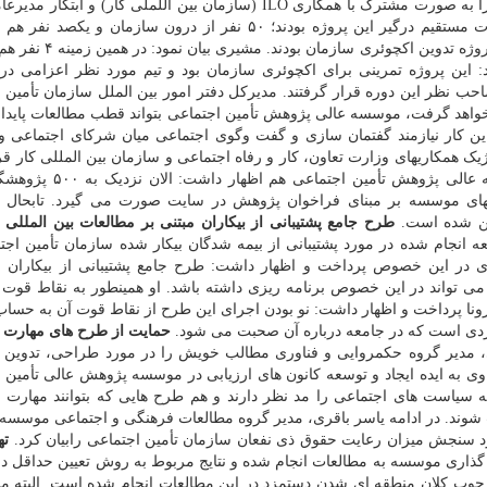
اظهار داشت: دو کار را با همکاری موسسه عالی پژوهش را به صورت مشترک با همکاری ILO (سازمان بین اللملی کار) 
سازمان انجام دادیم. وی ادامه داد: حدود ۱۰ نفر به صورت مستقیم درگیر این پروژه بودند؛ ۵۰ نفر از درون سازمان 
سازمان همانند بانک مرکزی، مرکز آمار و سایر گروهها با پروژه تدو
 این پروژه تمرینی برای اکچوئری سازمان بود و تیم مورد نظر اعزامی در ب
نظر این دوره قرار گرفتند. مدیرکل دفتر امور بین الملل سازمان تأمین 
واهد گرفت، موسسه عالی پژوهش تأمین اجتماعی بتواند قطب مطالعات پایدا
ن کار نیازمند گفتمان سازی و گفت وگوی اجتماعی میان شرکای اجتماعی وز
ک همکاریهای وزارت تعاون، کار و رفاه اجتماعی و سازمان بین المللی کار قرا
نعمت الله علیپور، معاون توسعه مدیریت و منابع موسسه عالی پژوهش 
طرح جامع پشتیبانی از بیکاران مبتنی بر مطالعات بین المللی
د
نجام شده در مورد پشتیبانی از بیمه شدگان بیکار شده سازمان تأمین اجت
ی در این خصوص پرداخت و اظهار داشت: طرح جامع پشتیبانی از بیکاران م
می تواند در این خصوص برنامه ریزی داشته باشد. او همینطور به نقاط قو
نا پرداخت و اظهار داشت: نو بودن اجرای این طرح از نقاط قوت آن به حساب
ردی است که در جامعه درباره آن صحبت می شود.
حمایت از طرح های مهارت 
 مدیر گروه حکمروایی و فناوری مطالب خویش را در مورد طراحی، تدوین 
ی به ایده ایجاد و توسعه کانون های ارزیابی در موسسه پژوهش عالی تأمین 
ه سیاست های اجتماعی را مد نظر دارند و هم طرح هایی که بتوانند مهارت 
ایت شوند. در ادامه یاسر باقری، مدیر گروه مطالعات فرهنگی و اجتماعی موسس
رد سنجش میزان رعایت حقوق ذی نفعان سازمان تأمین اجتماعی رابیان کرد.
ته
ذاری موسسه به مطالعات انجام شده و نتایج مربوط به روش تعیین حداقل دس
رچوب کلان منطقه ای شدن دستمزد در این مطالعات انجام شده است. البته م