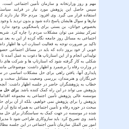
مهم و روز وزارتخانه و سازمان تأمین اجتماعی است، اج
سپس حاصل این پژوهش مورد نیاز در فرایند سیاستگ
استفاده قرار می گیرد. وی افزود: مردم حالا نیاز دارند که
نیازها و سوال هایشان پاسخ داده شود و بدون تردید با وجو
بخصوص جوانان، بن بستی برای پاسخگویی وجود ندارد و
تمرکز بیشتر می توان مشکلات مردم را چاره کرد. شریعت
اجتماعی به مسائل روز جامعه نگاه کرده از این به بعد ن
تاکید بر ضرورت توجه به فعالیت استارت اپ ها اظهار داش
خوبی از خود بروز داده که باید در مسائل اجتماعی حض
تولیداتی انجام و از این استارتاپ ها دعوت به عمل آمده تا 
شکلی به کار گرفته شود که استارتاپ ها و شرکت های دان
در وزارت رفاه را برشمرد و اظهار داشت: موضوعاتی مانند
پایداری آنها، یافتن راهی برای حل مشکلات اساسی در سا
خبرنگاران و هنرمندان، بررسی وضعیت مشاغل سخت و زیان
خطاب به پژوهشگران حاضر در جلسه اظهار داشت: آنچه
پژوهش می تواند در این راه کمک کننده باشد.
برای حل مس
موسسه عالی پژوهش تأمین اجتماعی به مجموعه اقدامات
مبحث در حوزه رفاه و تأمین اجتماعی به همراه نتایج آن
شده در موسسه در جهت کمک به سیاستگذار برای حل مسای
باشد. وی تصریح کرد: باید سازوکاری طراحی شود تا مدی
امور بین الملل سازمان تأمین اجتماعی در این جلسه مطالبی 