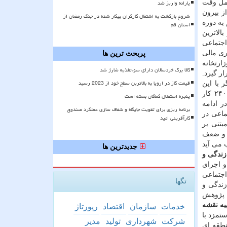
یارانه واریز شد
و ابتکار مدیرعامل وقت
و یکصد نفر هم از بیرون
شروع بازگشت به اشتغال کارگران بیکار شده در جنگ رمضان از
ین اکچوئری سازمان بودند. مشیری بیان نمود: در همین زمینه ۴ نفر هم به دوره
استان قم
الاترین
اجتماعی
ری مالی
پربحث ترین ها
ارتخانه
کالا برگ خردسالان دارای سوءتغذیه شارژ شد
ر گیرد.
قیمت گاز در اروپا به بالاترین سطح خود از 2023 رسید
تأمین اجتماعی هم اظهار داشت: الان نزدیک به ۵۰۰ پژوهشگر با این
موسسه همکاری دارند. در بحث شفافیت هم همه فعالیتهای موسسه بر مبنای فراخوان پژوهش در سایت صورت می گیرد. تابحال ۲۴۰ کار
پنجره استقلال کماکان بسته است
ر ادامه
برنامه ریزی برای تقویت جایگاه و شفاف سازی عملکرد صندوق
ماعی در
کارآفرینی امید
بتنی بر
ت و ضعف
 می آید
جدیدترین ها
زندگی و
و اجرای
اجتماعی
تگها
زندگی و
ه پژوهش
یه نقشه
خدمات
سازمان
اقتصاد
رپورتاژ
تمزد با
شركت
شهرداری
تولید
مدیر
نطقه ای