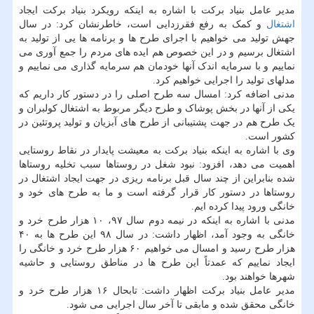
مدیر عامل بنیاد برکت با اشاره به اینکه رویکرد بنیاد برکت ایجاد
اشتغال
و کمک به رفع فقرزدایی است، خاطرنشان کرد: در سال
جهش تولید می خواهیم با اجرای طرح ها و برنامه ها یی از تولید به
اشتغال برسیم و در این خصوص هم ایده های مردم را جمع آوری می
نماییم و با سرمایه اندک آنها خودمان هم سرمایه گذاری می نماییم و
مدلهای تولید را اجرایی خواهیم کرد.
مدنی اضافه کرد: امسال سه طرح اصلی را در دستور کار داریم که
یکی از آنها در بخش پوشاک و طرح دیگر مربوط به اشتغال کولبران و
یک طرح هم در جهت پشتیبانی از طرح های آبزیان و تولید پروتئین در
کشور است.
وی با اشاره به اینکه بنیاد برکت به معیشت پایدار در نقاط روستایی
اهمیت می دهد، افزود: نبود شغل در روستاها سبب تخلیه روستاها
شده بنابراین از چند سال قبل برنامه ریزی در جهت ایجاد اشتغال در
روستاها در دستور کار قرار گرفته است و ما به طرح های خود و
خانگی ورود پیدا کرده ایم.
مدنی با اشاره به اینکه در نیمه دوم سال ۹۷، ۱۰ هزار طرح خرد و
خانگی به وجود آمد، اظهار داشت: در سال ۹۸ این طرح ها به ۴۰
هزار طرح رسید و امسال می خواهیم ۶۰ هزار طرح خرد و خانگی را
ایجاد نماییم که عمدتاً این طرح ها در مناطق روستایی و حاشیه
شهرها خواهند بود.
مدیر عامل بنیاد برکت اظهار داشت: تابحال ۱۶ هزار طرح خرد و
خانگی محقق شده و مابقی تا آخر سال اجرایی می شود.