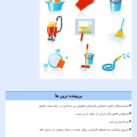
پربیننده ترین ها
بازنشستگان تأمین اجتماعی قربانیان خاموش بی عدالتی در ایام سخت کشور
بازخوانی قانون کار ایران از تولد تا بن بست
یارانه واریز شد
شروع بازگشت به اشتغال کارگران بیکار شده در جنگ رمضان از استان قم