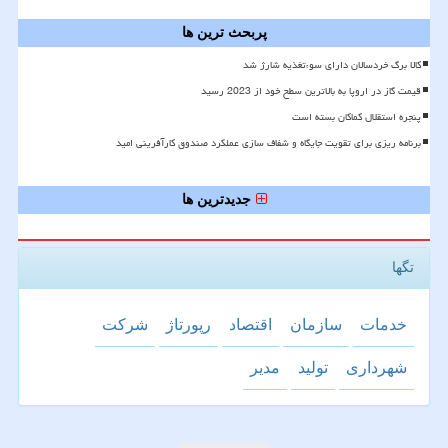
پربحث ترین ها
کالا برگ خردسالان دارای سوءتغذیه شارژ شد
قیمت گاز در اروپا به بالاترین سطح خود از 2023 رسید
پنجره استقلال کماکان بسته است
برنامه ریزی برای تقویت جایگاه و شفاف سازی عملکرد صندوق کارآفرینی امید
جدیدترین ها
تگها
خدمات
سازمان
اقتصاد
رپورتاژ
شركت
شهرداری
تولید
مدیر