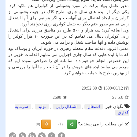
مدیر عامل بنیاد برکت در مورد پشتیبانی از کولبران هم تاکید کرد:
یکی دیگر از ایده های سال جاری، طرح کاک در جهت پشتیبانی از
کولبران و ایجاد اشتغال برای آنهاست و اگر بتوانیم برای آنها اشتغال
زایی نماییم بطور حتم دیگر به شغل کولبری روی نخواهند آورد.
وی اضافه کرد: سه هزار و ۵۰۰ طرح در مناطق مرزی برای اشتغال
زایی کولبران دنبال می نماییم که در این صورت ۱۰ هزار کولبر را
پوشش داده و آنها صاحب شغل و درآمد می شوند.
مدنی افزود: دغدغه مقام معظم رهبری در حوزه آبزیان و پوشاک بود
که ما با ایده هایی که سال جاری اجرایی می نماییم اقدامات خوبی در
این خصوص انجام خواهیم داد. سامانه ای را طراحی نموده ایم که
مردم می توانند ایده های خویش را در آن ثبت و ما آنها را بررسی و
از بهترین طرح ها حمایت خواهیم کرد.
1399/06/12
20:52:30
2690
5
/
5.0
تگهای خبر:
اشتغال
,
اشتغال زایی
,
تولید
,
سرمایه
گذاری
این مطلب را می پسندید؟
(0)
(1)
X