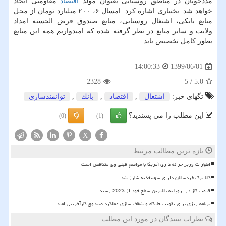
مددجویان در مناطق روستایی بعنوان مولد
اقتصاد
مقاومتی ایجاد
خواهد شد. بختیاری اشاره کرد: امسال ۶، ۲۰۰ میلیارد تومان از محل
منابع بانکی، اشتغال روستایی، منابع صندوق قرض الحسنه امداد
ولایت و سایر منابع در نظر گرفته شده که امیدواریم همه این منابع
بطور کامل تخصیص یابد.
1399/06/01
14:00:33
2328
5
/
5.0
تگهای خبر:
اشتغال
,
اقتصاد
,
بانك
,
توانمندسازی
این مطلب را می پسندید؟
(0)
(1)
X
تازه ترین مطالب مرتبط
اظهارات وزیر خزانه داری آمریکا با مواضع قبلی وی متناقض است
کالا برگ خردسالان دارای سوءتغذیه شارژ شد
قیمت گاز در اروپا به بالاترین سطح خود از 2023 رسید
برنامه ریزی برای تقویت جایگاه و شفاف سازی عملکرد صندوق کارآفرینی امید
نظرات بینندگان در مورد این مطلب