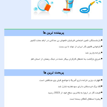
پربیننده ترین ها
بازنشستگان تأمین اجتماعی قربانیان خاموش بی عدالتی در ایام سخت کشور
بازخوانی قانون کار ایران از تولد تا بن بست
یارانه واریز شد
شروع بازگشت به اشتغال کارگران بیکار شده در جنگ رمضان از استان قم
پربحث ترین ها
اظهارات وزیر خزانه داری آمریکا با مواضع قبلی وی متناقض است
کالا برگ خردسالان دارای سوءتغذیه شارژ شد
قیمت گاز در اروپا به بالاترین سطح خود از 2023 رسید
پنجره استقلال کماکان بسته است