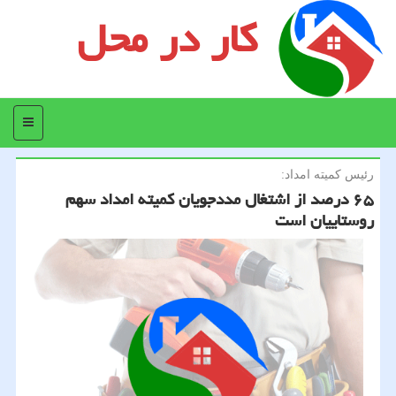
کار در محل
منو
رئیس كمیته امداد:
۶۵ درصد از اشتغال مددجویان كمیته امداد سهم
روستاییان است