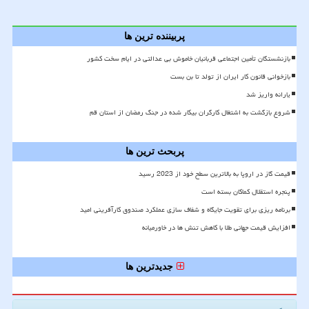
پربیننده ترین ها
بازنشستگان تأمین اجتماعی قربانیان خاموش بی عدالتی در ایام سخت کشور
بازخوانی قانون کار ایران از تولد تا بن بست
یارانه واریز شد
شروع بازگشت به اشتغال کارگران بیکار شده در جنگ رمضان از استان قم
پربحث ترین ها
قیمت گاز در اروپا به بالاترین سطح خود از 2023 رسید
پنجره استقلال کماکان بسته است
برنامه ریزی برای تقویت جایگاه و شفاف سازی عملکرد صندوق کارآفرینی امید
افزایش قیمت جهانی طلا با کاهش تنش ها در خاورمیانه
جدیدترین ها