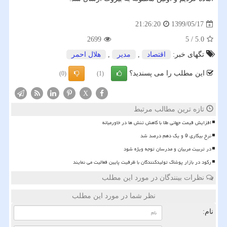
1399/05/17
21:26:20
2699
5
/
5.0
تگهای خبر:
اقتصاد
,
مدیر
,
هلال احمر
این مطلب را می پسندید؟
(0)
(1)
X
تازه ترین مطالب مرتبط
افزایش قیمت جهانی طلا با کاهش تنش ها در خاورمیانه
نرخ بیکاری 9 و یک دهم درصد شد
در تربیت مربیان و مدرسان توجه ویژه شود
رکود در بازار پوشاک تولیدکنندگان با ظرفیت پایین فعالیت می نمایند
نظرات بینندگان در مورد این مطلب
نظر شما در مورد این مطلب
نام: