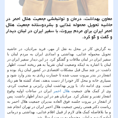
معاون بهداشت، درمان و توانبخشی جمعیت هلال احمر در
حاشیه تحویل محموله غذایی و بشردوستانه جمعیت هلال
احمر ایران برای مردم بیروت، با سفیر ایران در لبنان دیدار
و گفت و گو كرد.
به گزارش کار در محل به نقل از مهر، فرید مرادیان، در حاشیه
تحویل محموله غذایی، بهداشتی و امدادی ایران به مردم لبنان با
سفیر ایران در لبنان ملاقات و گفتگو کرد. در این دیدار سفیر ایران در
لبنان با اشاره به اینکه وضعیت لبنان تقریباً به هم ریخته است، اظهار
داشت: در چند سال قبل مشکلات اقتصادی در کشور لبنان زیاد بوده و
انفجار در بندر بیروت سبب شده تا خسارت زیادی به بندر وارد شود و
بسیاری خانه و محل کار خودرا از دست بدهند، تعداد کشته ها هم زیاد
است. وی ادامه داد: با وزیر بهداشت لبنان رایزنی و صحبت کردم،
وی از کمک های جمعیت
هلال احمر
ایران در ساعات اولیه وقوع
انفجار تقدیر و تشکر کرد. مرادیان هم در این دیدار اظهار داشت: پس
از انفجار در بیروت جلسه فوق العاده مدیران جمعیت هلال احمر به
ریاست دکتر همتی رئیس جمعیت هلال احمر ایران در تهران انجام شد
و ما بلافاصله کمک های لازم از قبیل اقلام غذایی، بهداشتی و درمانی
آماده کردیم و اولین محموله به بیروت ارسال شد.