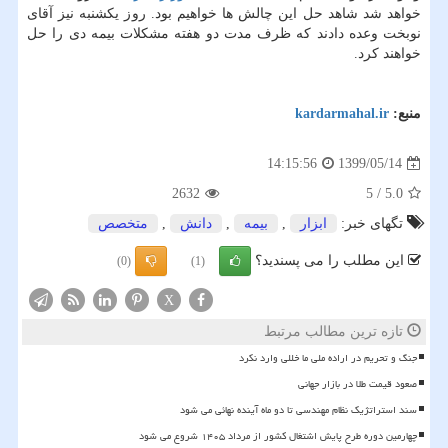
خواهد شد شاهد حل این چالش ها خواهیم بود. روز یکشنبه نیز آقای
نوبخت وعده دادند که ظرف مدت دو هفته مشکلات بیمه دی را حل
خواهند کرد.
منبع:
kardarmahal.ir
1399/05/14
14:15:56
2632
5
/
5.0
تگهای خبر:
ابزار
,
بیمه
,
دانش
,
متخصص
این مطلب را می پسندید؟
(0)
(1)
X
تازه ترین مطالب مرتبط
جنگ و تحریم در اراده ملی ما خللی وارد نکرد
صعود قیمت طلا در بازار جهانی
سند استراتژیک نظام مهندسی تا دو ماه آینده نهائی می شود
چهارمین دوره طرح پایش اشتغال کشور از مرداد ۱۴۰۵ شروع می شود