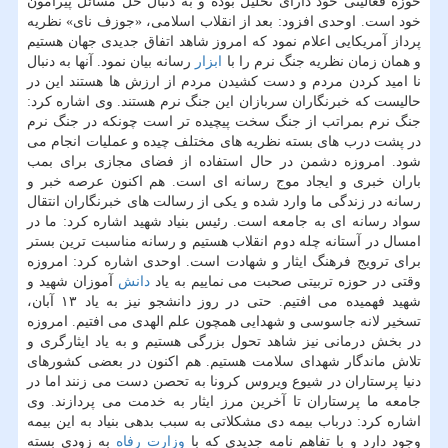
حوزه فعالیتی خود دارای تحلیل بوده و به دنبال حل مسائل پیرامون
خود است. اوحدی افزود: بعد از انقلاب اسلامی، «جوزف نای» نظریه
پرداز آمریکایی اعلام نمود که امروز شاهد اتفاق جدیدی جهان هستیم
و همان زمان نظریه جنگ نرم را با
ابزار
رسانه بیان نمود. آنها به دنبال
نا امید کردن مردم و دست کشیدن مردم از ارزش ها هستند این در
حالیست که خبرنگاران سربازان این جنگ نرم هستند. وی اشاره کرد:
جنگ نرم بمراتب از جنگ سخت پیچیده تر است چونکه در جنگ نرم
در پشت درب های بسته نظریه های مختلف چیده و عملیات انجام می
شود. امروزه دشمن در حال استفاده از فضای مجازی برای بمب
باران خبری و ایجاد موج رسانه ای است. هم اکنون عرصه خبر و
رسانه در زندگی ما وارد شده و یکی از رسالت های خبرنگاران انتقال
سواد رسانه ای به جامعه است. رئیس بنیاد شهید اشاره کرد: ما در
امسال در آستانه چله دوم انقلاب هستیم و رسانه مناسبت ترین بستر
برای ترویج فرهنگ ایثار و شهادت است. اوحدی اشاره کرد: امروزه
وقتی در حوزه تربیتی صحبت می نماییم به یاد
دانش
آموزان شهید و
شهید فهمیده می افتیم. حتی در روز دانشجو نیز به یاد ۱۳ آبان،
تسخیر لانه جاسوسی و شهدایی همچون علم الهدی می افتیم. امروزه
در بخش درمانی نیز شاهد تحول بزرگی هستیم و به یاد ایثارگری و
تلاش ماندگار شهدای سلامت هستیم. هم اکنون در بعضی کشورهای
دنیا پرستاران در شیوع ویروس کرونا به تحصن دست می زنند اما در
جامعه ما پرستاران تا آخرین مرز ایثار به خدمت می پردازند. وی
اشاره کرد: درباب بیمه دی مشکلاتی به سبب بدهی بنیاد به این بیمه
وجود دارد و با تفاهم نامه جدیدی که با
وزارت رفاه
به زودی بسته