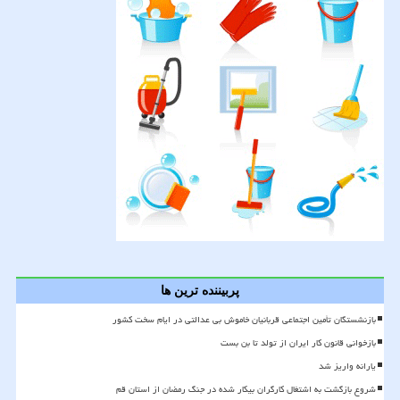
پربیننده ترین ها
بازنشستگان تأمین اجتماعی قربانیان خاموش بی عدالتی در ایام سخت کشور
بازخوانی قانون کار ایران از تولد تا بن بست
یارانه واریز شد
شروع بازگشت به اشتغال کارگران بیکار شده در جنگ رمضان از استان قم