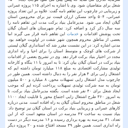
شغل برای متقاضیان شود. وی با اشاره به اجرای ۱۱۵ پروژه عمرانی
و زیربنایی در چارچوب این تفاهم نامه گفت: علاوه بر این تعداد پروژه
عمرانی، ۵۰۴ واحد مسکن ارزان قیمت نیز برای محرومین استان
گیلان ایجاد می شود. مدیرعامل بنیاد برکت مدت این تفاهم نامه را
سه سال ذکر کرد و اضافه کرد: تمام شهرستان های استان گیلان
تحت پوشش اقدامات و
خدمات
این تفاهم نامه قرار می گیرند اما
بعضی از مناطق محروم همچون شهر شفت در اولویت خواهند بود.
مدنی اشاره کرد: در این نشست مقرر شد که استانداری گیلان لیستی
از شرکت های کوچک و متوسط استان را برای احیا و راه اندازی
مجدد در اختیار بنیاد برکت قرار دهد. وی در تشریح بعضی از اقدامات
بنیاد برکت در استان گیلان بیان کرد: تا به امروز با ۱۱ بنگاه و کارخانه
تولیدی مشارکت اقتصادی به مبلغ ۱۱۸ میلیارد تومان داشته ایم که
اشتغال زایی برای ۴ هزار نفر را به دنبال داشته است. همین طور در
چارچوب مدل اشتغال زایی تسهیلات محور، ۸ میلیارد و ۵۰۰ میلیون
تومان به سه شرکت تولیدی تسهیلات پرداخت کرده ایم که موجب
ایجاد شغل برای ۴۰ نفر شده است. بگفته مدیرعامل بنیاد برکت، تا
به امروز ۳۶۰ طرح اشتغال زایی اجتماع محور با قابلیت ایجاد ۱۱۰۰
شغل در مناطق محروم استان گیلان به راه افتاده است. مدنی درباره
کارهای عمرانی و زیربنایی بنیاد برکت در استان گیلان نیز توضیح داد:
بنیاد نسبت به ساخت ۴۷ مدرسه در استان متعهد است که از این
تعداد، ۳۱ مدرسه به بهره برداری رسیده و ۱۶ مدرسه دیگر در دست
راه اندازی است. همین طور ۳۹ مسجد افتتاح شده و ۲۰ پروژه دیگر