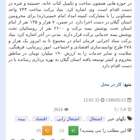
در حوزه هایی همچون ساخت و تکمیل کتاب خانه، حسینیه و غیره در
دست اقدام است. وی اشاره کرد: بنیاد برکت ساخت ۷۴۳ واحد
مسکونی را با مشارکت کمیته امداد امام خمینی(ره) برای محرومین
استان گیلان در دست اجرا دارد. در ضمن، ۷ هزار و ۱۳۵ نفر از ایتام
استان تحت پوشش بیمه برکت و ۲۶۰۰ نفر از روستاییان تحت
پوشش بیمه خدماتی برکت قرار دارند. مدنی در آخر اشاره کرد: بنیاد
برکت ستاد اجرایی فرمان امام در مجموع تا به امروز یک هزار و
۲۷۸ طرح توانمندسازی اقتصادی و اجتماعی، امور زیربنایی، فرهنگی،
سلامت و سایر خدمات را به ارزش ۱۹۰ میلیارد تومان در مناطق
محروم و کمتر توسعه یافته استان گیلان به بهره برداری رسانده یا در
دست اقدام دارد.
منبع:
كار در محل
1399/05/13
12:01:33
2614
5
/
5.0
تگهای خبر:
اشتغال
,
اشتغال زایی
,
اقتصاد
,
بیمه
این مطلب را می پسندید؟
(0)
(1)