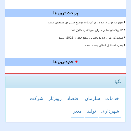
پربحث ترین ها
اظهارات وزیر خزانه داری آمریکا با مواضع قبلی وی متناقض است
کالا برگ خردسالان دارای سوءتغذیه شارژ شد
قیمت گاز در اروپا به بالاترین سطح خود از 2023 رسید
پنجره استقلال کماکان بسته است
جدیدترین ها
تگها
خدمات
سازمان
اقتصاد
رپورتاژ
شركت
شهرداری
تولید
مدیر