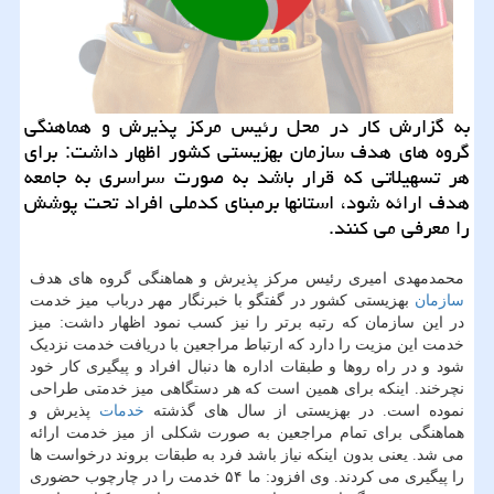
به گزارش كار در محل رئیس مركز پذیرش و هماهنگی
گروه های هدف سازمان بهزیستی كشور اظهار داشت: برای
هر تسهیلاتی كه قرار باشد به صورت سراسری به جامعه
هدف ارائه شود، استانها برمبنای كدملی افراد تحت پوشش
را معرفی می كنند.
محمدمهدی امیری رئیس مرکز پذیرش و هماهنگی گروه های هدف
سازمان
بهزیستی کشور در گفتگو با خبرنگار مهر درباب میز خدمت
در این سازمان که رتبه برتر را نیز کسب نمود اظهار داشت: میز
خدمت این مزیت‬ را‬ دارد‬ که ارتباط‬ مراجعین با دریافت خدمت نزدیک
شود و در راه روها‬ و طبقات اداره‬ ها‬ دنبال افراد و‬ پیگیری‬ کار‬ خود‬
‏نچرخند.‬ اینکه برای همین است که هر دستگاهی میز خدمتی طراحی
نموده است. در بهزیستی از سال های گذشته
خدمات
پذیرش و
هماهنگی برای تمام مراجعین به صورت شکلی از میز خدمت ارائه
می شد. یعنی بدون اینکه نیاز باشد فرد به طبقات بروند درخواست ها
را پیگیری می کردند. وی افزود: ما ۵۴ خدمت را در چارچوب حضوری