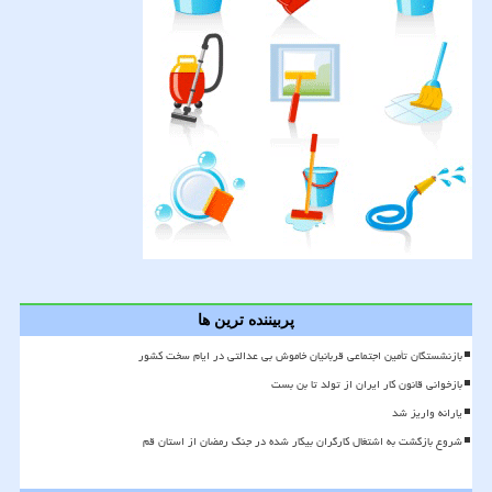
پربیننده ترین ها
بازنشستگان تأمین اجتماعی قربانیان خاموش بی عدالتی در ایام سخت کشور
بازخوانی قانون کار ایران از تولد تا بن بست
یارانه واریز شد
شروع بازگشت به اشتغال کارگران بیکار شده در جنگ رمضان از استان قم