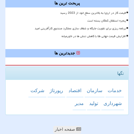
پربحث ترین ها
قیمت گاز در اروپا به بالاترین سطح خود از 2023 رسید
پنجره استقلال کماکان بسته است
برنامه ریزی برای تقویت جایگاه و شفاف سازی عملکرد صندوق کارآفرینی امید
افزایش قیمت جهانی طلا با کاهش تنش ها در خاورمیانه
جدیدترین ها
تگها
خدمات
سازمان
اقتصاد
رپورتاژ
شركت
شهرداری
تولید
مدیر
صفحه اخبار