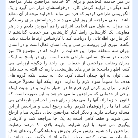
در میز خدمت گنجاندیم و‬ برای ۵۴ خدمت مراجعین‬ یکبار‬ مراجعه‬
کنند‬ دیگر‬ در‬ فرایند‬ گردش‬ کار، ‬ درخواستشان‬ قرار‬ می گیرد‬ و‬ یک‬
الگوریتمی‬ طراحی‬ کردیم‬ که‬ فرد‬ می تواند‬ تا‬ فرایند‬ نتیجه‬ از‬ آن مطلع‬
باشد. ‬ یعنی‬ مراجعه‬ از‬ روز‬ اول‬ می داند‬ درخواستش‬ برای رسیدگی‬
چه‬ میزان به طول می انجامد. افرادی را هم آموزش دادیم و در هر
معاونتی یک کارشناس رابط کنار کارشناس میز خدمت گذاشتیم تا
اگر نیاز بود اطلاعاتی را دریافت کند با کارشناس ارتباط داشته باشد.
بگفته امیری این پروسه در سی و یک استان فعال است و در استان
تهران سه منطقه مجزا این فعالیت را دارند که در مجموع ۳۵ میز
خدمت در سطح استانی طراحی شده است. وی در پاسخ به اینکه
میزان رضایت مراجعین از خدمات این واحد را چگونه ارزیابی می
کنید، اظهار داشت: ما فرم های نظرسنجی داریم که البته به چند دلیل
نمی توان به آنها چندان استناد کرد. یکی به سبب اینکه گروه های
هدف ما عموماً سواد لازم را ندارند. دوم اینکه آنها معمولاً فرصت
لازم را برای پر کردن این فرم ها در اختیار ندارند و در نهایت اینکه
برخی از خدماتی که مراجعین ما می خواهند به این صورت است که
قانون اجازه ارائه آنها را نمی دهد و برای همین احساس نارضایتی می
کنند. اما ما در اولویتمان تکریم ارباب رجوع است و مراجعین از این
مساله رضایت دارند و دیگر اینکه مراجعین بجای دیگری مدام ارجاع
نمی شوند و فقط کافی است به یک جا مراجعه کنند و کارشان
پیگیری می شود. با این شرایط پارینه بالای ۸۰ درصد رضایت
مراجعین را داشتیم. رئیس مرکز پذیرش و هماهنگی گروه های هدف
سازمان بهزیستی کشور درباب اینکه افراد چگونه می توانند با