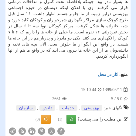
ها بسیار نادر بود. چونکه بلافاصله تحت کنترل و مداخلات درمانی
قرار می گرفتند. وی با اعلان اینکه دوستان در حوزه اجتماعی
بهزیستی دراین زمینه از ما جلوتر هستند اظهار داشت: ۱۶ سال قبل
طرح کوچک سازی مراکز نگهداری شیرخواران و کودکان کلید خورد و
شبه خانواده ها شکل گرفت. مراکز کودکان نوپا سه تا ۶ سال در
بخش غیردولتی ۱۲ نفره است. ما خیلی از خانه ها را داریم که ۶ تا ۷
کودک را نگهداری می کنند. یکی دو مادریار و پدریار هم در این خانه ها
هست. در واقع این الگو از ما جلوتر است. الان بچه های نخبه و
دانشجویان ما از این خانه ها بیرون می آیند که در واقع ما هم از آنها
الگوبرداری کردیم.
منبع:
كار در محل
1399/05/11
15:10:44
2661
5
/
5.0
تگهای خبر:
بهزیستی
,
خدمات
,
دانش
,
سازمان
این مطلب را می پسندید؟
(0)
(1)
X