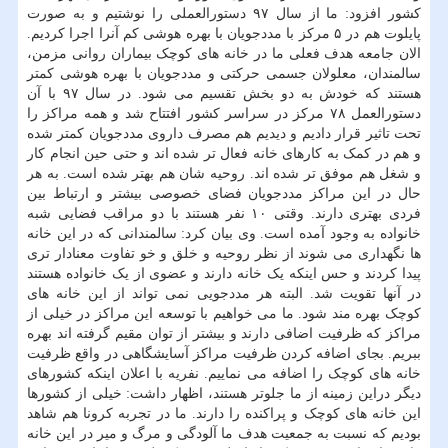
کشور افزود: ما از سال ۹۷ دستورالعملی را نوشتیم و به صورت
پایلوت هم در ۵ مرکز با مددجویان با بهره هوشی کم آنرا اجرا کردیم.
الان جامعه هدف فعلی ما در خانه های کوچک بیماران روانی مزمن،
سالمندان، معلولان جسمی حرکتی و مددجویان با بهره هوشی کمتر
هستند که خودش به دو بخش تقسیم می شود. در سال ۹۷ با آن
دستورالعمل ۷۸ مرکز در سراسر کشور افتتاح شد و همه مراکز را
تحت تاثیر قرار دادیم و دیدیم هم مصرف داروی مددجویان کمتر شده
و هم در کمک به کارهای خانه فعال تر شده اند و حتی حین انجام کار
و شغل هم موفق تر شده اند. روحیه شان هم بهتر شده است. به هر
حال در این مراکز مددجویان فضای خصوصی بیشتر و ارتباط بین
فردی بهتری دارند. وقتی ۱۰ نفر هستند با دو مراقب فضایی شبه
خانواده به وجود آمده است. وی بیان کرد: سالمندانی که در این خانه
ها نگهداری می شوند از نظر روحیه و خلق و خو تفاوت معنادار تری
پیدا کردند و حس اینکه یک خانه دارند و عضوی از یک خانواده هستند
در آنها تقویت شد. البته هر مددجویی نمی تواند از این خانه های
کوچک بهره مند شود. ما می خواهیم با توسعه این مراکز در خیلی از
مراکز که ظرفیت اضافی دارند و بیشتر از توان مقیم گرفته اند بهره
ببریم. بجای اضافه کردن ظرفیت مراکز آسایشگاهی در واقع ظرفیت
خانه های کوچک را اضافه می نماییم. نفریه با اعلان اینکه کشورهای
دیگر دراین زمینه از ما جلوتر هستند، اظهار داشت: خیلی از کشورها
این خانه های کوچک و پراکنده را دارند. ما در تجربه کرونا هم شاهد
بودیم که نسبت به جمعیت هدف ما آلودگی و مرگ و میر در این خانه