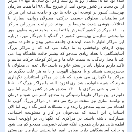
شده بود اما با استقبال رو به رو نشد و در این سال ها تنها ۱۷ مرکز
از این دست در کشور بوجود آمد. از شروع سال ۹۸ اما همت سازمان
بهزیستی کشور بر توسعه این خانه ها بود و جامعه هدف این مراکز
نیز سالمندان، معلولان جسمی حرکتی، معلولان روانی، بیماران با
اختلالات هوشی شدید، متوسط و …بودند. در نهایت امروز این مراکز
به ۱۱۰ مرکز در کشور گسترش یافته است. محمد نفریه معاون امور
توانبخشی سازمان بهزیستی کشور در گفتگو با خبرنگار مهر، درباره
این مراکز اظهار داشت: ایده های جامعه محور بودن و خانواده محور
بودن کارهای توانبخشی به ما دیکته می کند که از مراکز بزرگ
آسایشگاهی با تعداد زیادی مددجو که بیشتر حالت نقاهتگاه پیدا می
کند تا محل زندگی، به سمت خانه ها و مراکز کوچک حرکت نماییم و
تاکید داریم معلول باید در بستر خانواده باشد. حال عده ای معلولان یا
بدسرپرست هستند و یا مجهول الهویت و یا به هر علت دیگری در
مراکز ما نگهداری می شوند که باید در مراکز استاندارد نگهداری
شوند که شبیه خانواده باشد. وی افزود: البته ما مراکز بزرگ که ۵۰ تا
۱۰۰ نفر و حتی مرکزی با ۱۴۰۰ مددجو هم در کشور داریم اما می
دانیم در این مراکز طبیعتاً رسیدگی به مددجو کمتر می شود و درمان
و توانمند سازی نیز سخت تر رخ می دهد. در مراکز بزرگ گویی ما
اهتمام می نماییم مددجو را زنده و با مشکلات کمتر نگه داریم اما الان
استاندارد این است که مددجویان در کار و مسئولیت اجتماعی
مشارکت داشته باشند. در مراکزی که نگهداری در اولویت است
لطمه هایی هم دارد همچون اینکه فضای خصوصی مددجو کم می شود
و حالت آسایشگاهی دارد. معاون امور توانبخشی سازمان بهزیستی