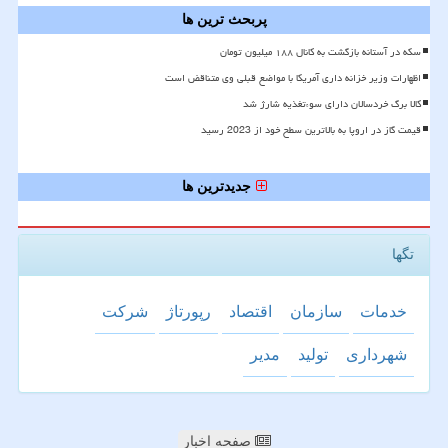
پربحث ترین ها
سکه در آستانه بازگشت به کانال ۱۸۸ میلیون تومان
اظهارات وزیر خزانه داری آمریکا با مواضع قبلی وی متناقض است
کالا برگ خردسالان دارای سوءتغذیه شارژ شد
قیمت گاز در اروپا به بالاترین سطح خود از 2023 رسید
جدیدترین ها
تگها
خدمات
سازمان
اقتصاد
رپورتاژ
شركت
شهرداری
تولید
مدیر
صفحه اخبار