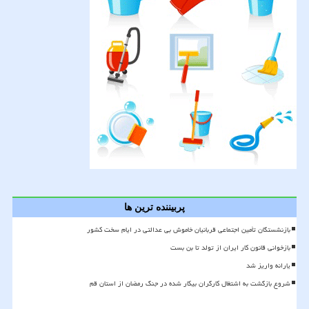
پربیننده ترین ها
بازنشستگان تأمین اجتماعی قربانیان خاموش بی عدالتی در ایام سخت کشور
بازخوانی قانون کار ایران از تولد تا بن بست
یارانه واریز شد
شروع بازگشت به اشتغال کارگران بیکار شده در جنگ رمضان از استان قم