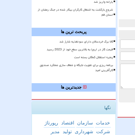
یارانه واریز شد
شروع بازگشت به اشتغال کارگران بیکار شده در جنگ رمضان از
استان قم
پربحث ترین ها
کالا برگ خردسالان دارای سوءتغذیه شارژ شد
قیمت گاز در اروپا به بالاترین سطح خود از 2023 رسید
پنجره استقلال کماکان بسته است
برنامه ریزی برای تقویت جایگاه و شفاف سازی عملکرد صندوق
کارآفرینی امید
جدیدترین ها
تگها
خدمات
سازمان
اقتصاد
رپورتاژ
شركت
شهرداری
تولید
مدیر