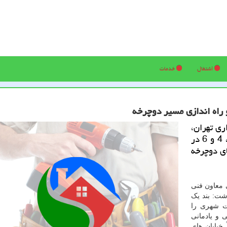
اشتغال
خدمات
ری تهران،
از ابلاغ نقشه و نشانی های پیشنهادی مناطق 1، 2، 4 و 6 در
ای دوچرخه
 معاون فنی
شت: بند یک
ریت شهری را
 و یادمانی
خیابان های