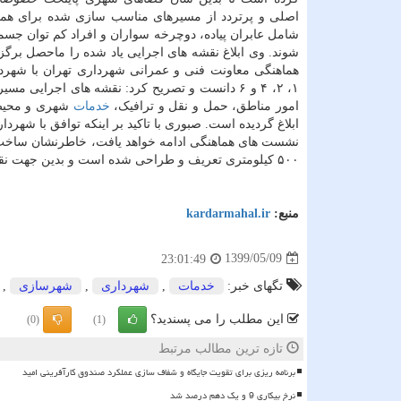
اصلی و پرتردد از مسیرهای مناسب سازی شده برای هم
شامل عابران پیاده، دوچرخه سواران و افراد کم توان جسم
شوند. وی ابلاغ نقشه های اجرایی یاد شده را ماحصل برگ
هماهنگی معاونت فنی و عمرانی شهرداری تهران با شهرد
۱، ۲، ۴ و ۶ دانست و تصریح کرد: نقشه های اجرایی
امور مناطق، حمل و نقل و ترافیک،
خدمات
شهری و محیط 
ابلاغ گردیده است. صبوری با تاکید بر اینکه توافق با شه
نشست های هماهنگی ادامه خواهد یافت، خاطرنشان ساخت: 
۵۰۰ کیلومتری تعریف و طراحی شده است و بدین جهت نقشه ها و نشانی های پیشنهادی سایر مناطق نیز متعاقباً ابلاغ می شود.
منبع:
kardarmahal.ir
1399/05/09
23:01:49
تگهای خبر:
خدمات
,
شهرداری
,
شهرسازی
,
این مطلب را می پسندید؟
(0)
(1)
تازه ترین مطالب مرتبط
برنامه ریزی برای تقویت جایگاه و شفاف سازی عملکرد صندوق کارآفرینی امید
نرخ بیکاری 9 و یک دهم درصد شد