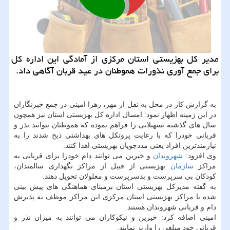
مدیر كل بهزیستی استان مركزی از آمادگی این اداره كل
برای جمع آوری نذورات هموطنان در عید قربان آگاهی داد.
به گزارش کار در محل به نقل از مهر، زهرا امینی در جمع خبرنگاران
در این زمینه اظهار نمود: امسال اداره کل بهزیستی استان نیز همچون
سال های گذشته تسهیلاتی را فراهم نموده که هموطنان بتوانند نذر و
قربانی خودرا که با رعایت پروتکل های بهداشتی ذبح شدند را به
نیازمندترین افراد یعنی مددجویان بهزیستی اهدا کنند.
وی افزود:
شهروندان
و خیرین می توانند دام خودرا برای قربانی به
مراکز
سازمان
بهزیستی از قبیل از مراکز نگهداری سالمندان،
کودکان بی سرپرست و بدسرپرست و معلولان تحویل دهند.
به گفته مدیرکل بهزیستی استان برمبنای هماهنگی های پیش بینی
شده با مراکز بهزیستی استان مرکزی این مراکز موظف به پذیرش
دام و قربانی شهروندان هستند.
امینی اضافه کرد: خیرین و نیکوکاران می توانند به میزان نذر و
قربانی خود مبلغی را واریز نمایند.