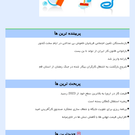
پربیننده ترین ها
بازنشستگان تأمین اجتماعی قربانیان خاموش بی عدالتی در ایام سخت کشور
بازخوانی قانون کار ایران از تولد تا بن بست
یارانه واریز شد
شروع بازگشت به اشتغال کارگران بیکار شده در جنگ رمضان از استان قم
پربحث ترین ها
قیمت گاز در اروپا به بالاترین سطح خود از 2023 رسید
پنجره استقلال کماکان بسته است
برنامه ریزی برای تقویت جایگاه و شفاف سازی عملکرد صندوق کارآفرینی امید
افزایش قیمت جهانی طلا با کاهش تنش ها در خاورمیانه
جدیدترین ها