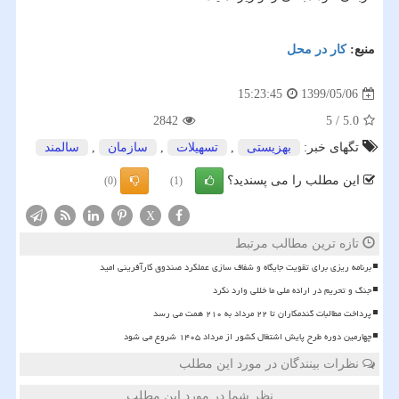
منبع:
كار در محل
1399/05/06
15:23:45
2842
5
/
5.0
تگهای خبر:
بهزیستی
,
تسهیلات
,
سازمان
,
سالمند
این مطلب را می پسندید؟
(0)
(1)
X
تازه ترین مطالب مرتبط
برنامه ریزی برای تقویت جایگاه و شفاف سازی عملکرد صندوق کارآفرینی امید
جنگ و تحریم در اراده ملی ما خللی وارد نکرد
پرداخت مطالبات گندمکاران تا ۲۲ مرداد به ۲۱۰ همت می رسد
چهارمین دوره طرح پایش اشتغال کشور از مرداد ۱۴۰۵ شروع می شود
نظرات بینندگان در مورد این مطلب
نظر شما در مورد این مطلب