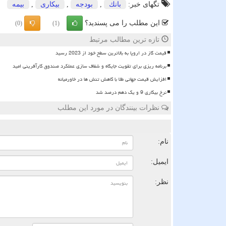
تگهای خبر:
بانك
,
بودجه
,
بیكاری
,
بیمه
این مطلب را می پسندید؟
(0)
(1)
تازه ترین مطالب مرتبط
قیمت گاز در اروپا به بالاترین سطح خود از 2023 رسید
برنامه ریزی برای تقویت جایگاه و شفاف سازی عملکرد صندوق کارآفرینی امید
افزایش قیمت جهانی طلا با کاهش تنش ها در خاورمیانه
نرخ بیکاری 9 و یک دهم درصد شد
نظرات بینندگان در مورد این مطلب
ن
نام:
ایمیل:
نظر: