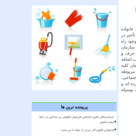
خانواده
ار داشت: تأخیر در
جود راه
 سازمان
ن حرف و
ب اضافه
ان کلیه
بق مربوطه
جتماعی،
ه اند و
 بوسیله
پربیننده ترین ها
بازنشستگان تأمین اجتماعی قربانیان خاموش بی عدالتی در ایام
سخت کشور
بازخوانی قانون کار ایران از تولد تا بن بست