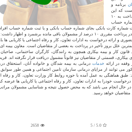
ن
برنامه و
ست که این
تعداد حدود ۹۰ درصد متقاضیان را شامل می شود و پرداخت به ۱۰
شماره حساب
بت شماره کارت بانکی بجای شماره حساب بانکی و یا ثبت شماره حساب افراد 
بجای بیمه شده اصلی را از عمده ترین دلیلهای بروز تأخیر در پرداخت مقرری ۱۰ درصد از مشمولان باقی مانده برشمرد و اظه
ی و ارائه درخواست به ادارات تعاون، کار و رفاه اجتماعی یا کاریابی ها باو
ترین علل بروز تأخیر در پرداخت به بعضی از متقاضیان است. معاون بیمه ای
قانون کار و بیمه بیکاری همچون به رانندگان، کارگران ساختمانی، صاحبا
 بیکاری، قسمتی از متقاضیان نیز قانوناً مشمول دریافت قرار نگرفته اند. قری
 وقفه در ارائه
خدمات
درمانی به بیمه شدگان و خانواده آنان، استحقاق درم
ر ۹۹ تمدید شده و افراد مذکور می توانند از مزایای درمانی سازمان تامین اجتماعی و همین طور سوا
 طبق هماهنگی به عمل آمده با حوزه روابط کار وزارت تعاون، کار و رفاه ا
درخواست خودرا به ادارات تعاون، کار و رفاه اجتماعی یا کاریابی ها عرضه کرد
ر حال انجام می باشد که به محض حصول نتیجه و شناسایی مشمولان مراتب
 متقاضیان خواهد رسید.
2658
5
/
5.0