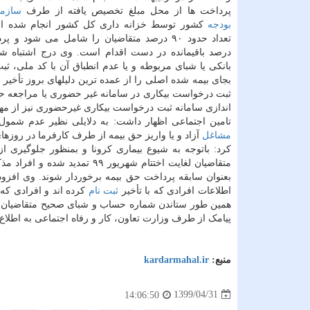
پرداخت ها از محل مبلغ تخصیص یافته از طرف
سازما
بودجه
کشور توسط خزانه داری کل کشور انجام شده ا
درصد باقیمانده در دست اقدام است. وی درج اشتباه 
بانکی یا شبای مربوطه و یا عدم انطباق آن با کد ملی، ث
ثبت درخواست بیکاری در سامانه غیر حضوری یا مراجعه حضور
اندازی سامانه ثبت درخواست بیکاری غیرحضوری نیز از مهم
تامین اجتماعی اظهار داشت: به دلایلی نظیر عدم شمول 
مشاغل
آزاد و یا واریز حق بیمه از طرف کارفرما در روزهای
کرد: باتوجه به شیوع بیماری کرونا و بمنظور جلوگیری از
متقاضیان لغایت اختتام شهریو
بعنوان سابقه پرداخت حق بیمه برخوردار شوند. وی افزود:
اطلاعات افرادی که با تأخیر
ثبت نام
کرده اند و افرادی که 
همین طور ستاندن شماره حساب و شبای صحیح متقاضیان د
پیامک از طرف وزارت تعاون، کار و رفاه اجتماعی به اطلاع
منبع:
kardarmahal.ir
1399/04/31
14:06:50