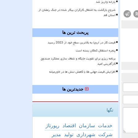
یارانه واریز شد
شروع بازگشت به اشتغال کارگران بیکار شده در جنگ رمضان از
استان قم
پربحث ترین ها
قیمت گاز در اروپا به بالاترین سطح خود از 2023 رسید
پنجره استقلال کماکان بسته است
برنامه ریزی برای تقویت جایگاه و شفاف سازی عملکرد صندوق
کارآفرینی امید
افزایش قیمت جهانی طلا با کاهش تنش ها در خاورمیانه
جدیدترین ها
تگها
خدمات
سازمان
اقتصاد
رپورتاژ
شركت
شهرداری
تولید
مدیر