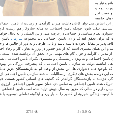
ح و نیاز به
رت بیمه و
واقعیت این
 های جامعه
ر این اساس می توان اذعان داشت میزان کارآمدی و رضایت از تامین اجتماع
سیاسی تلقی شود، چونکه تامین اجتماعی به مثابه سازوکار هم زیست کرد
تواری نظام سیاسی و اجتماعی در عرصه ملی و بین المللی را به دنبال خواه
 که برای تحقق اهداف والای تامین اجتماعی باید مجموعه
سازمان
تامین ا
ف پذیر در مقابل تحولات داشته باشد و با بی طرفی و به دور از چالش ها و ج
 کند و این همان مسیری است که از بدو حضور در وزرات تعاون کار و رفاه اجت
ی از مدیران کارآمد و جوان گام های مهمی برای تحقق آن برداشته شده است. و
تامین اجتماعی و به ویژه بازنشستگان و مستمری بگیران تامین اجتماعی، تصم
ر میلیارد تومان از بدهی انباشته دولت به سازمان تامین اجتماعی، که پیشرفت بزرگی در به
 که باوجود همه دشواری ها، این بخش از وعده ام به بازنشستگان عزیز عمل
 این دولت، بخش های دیگری از مطالبات انباشته سازمان تامین اجتماعی از 
ی عزتمندانه بازنشستگان گرانقدر که گنجینه های انسانی کشور هستند، قرا
بریک هفته تامین اجتماعی به تمامی ذی حقان سپهر تامین اجتماعی، آرزو
مینان دارم در سالی که مزین به سال جهش تولید شده است تامین اجتماعی م
قا کیفیت زندگی شهروندان کشور را به بارآورد و اینگونه تعاملی دوسویه با 
2753
5
/
5.0