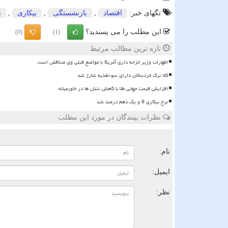
تگهای خبر:
اقتصاد
,
بازنشستگی
,
بیكاری
,
ب
این مطلب را می پسندید؟
(0)
(1)
تازه ترین مطالب مرتبط
اظهارات وزیر خزانه داری آمریکا با مواضع قبلی وی متناقض است
کالا برگ خردسالان دارای سوءتغذیه شارژ شد
افزایش قیمت جهانی طلا با کاهش تنش ها در خاورمیانه
نرخ بیکاری 9 و یک دهم درصد شد
نظرات بینندگان در مورد این مطلب
ن
نام:
ایمیل:
نظر: