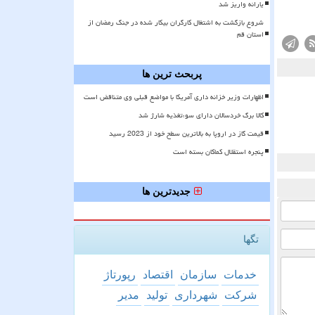
یارانه واریز شد
شروع بازگشت به اشتغال کارگران بیکار شده در جنگ رمضان از
استان قم
پربحث ترین ها
اظهارات وزیر خزانه داری آمریکا با مواضع قبلی وی متناقض است
کالا برگ خردسالان دارای سوءتغذیه شارژ شد
قیمت گاز در اروپا به بالاترین سطح خود از 2023 رسید
پنجره استقلال کماکان بسته است
جدیدترین ها
تگها
خدمات
سازمان
اقتصاد
رپورتاژ
شركت
شهرداری
تولید
مدیر