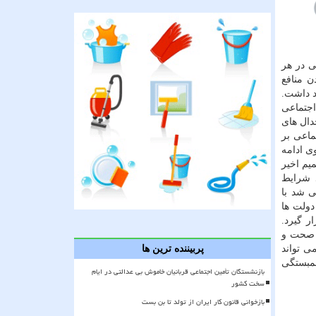
ی در هر
ن منافع
د داشت.
جتماعی
دال های
ماعی بر
ی ادامه
یم اخیر
بود شرایط
ی شد با
دولت ها
ر گیرد.
ی صحت و
ی تواند
پربیننده ترین ها
همبستگی
بازنشستگان تأمین اجتماعی قربانیان خاموش بی عدالتی در ایام
سخت کشور
بازخوانی قانون کار ایران از تولد تا بن بست