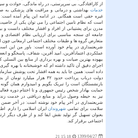
از کارافتادگی، بی سرپرستی، در راه ماندگی، حوادث و سوان
خدمات
بهداشتی و درمانی و مراقبت های پزشکی به صو
غیره حقی است همگانی. در ادامه این پیام آمده است: 
است که نظام تامین اجتماعی را می توان یکی از خاصیت
مدرن برای پشتیبانی از افراد و اقشار مختلف دانست و ب
جامعه ای سنجه مناسبی برای ارزیابی نظام اقتصادی و 
متعارض گروه ها و طبقات مختلف اجتماعی ارمغانی چون اس
شریعتمداری در پیام خود آورده است: باور من این است
عملکردی اعتمادآفرین، امید آفرین، شفاف، پاسخگو و انعطا
بیهوده بهترین صیانت و بهره برداری از منابع بین النسلی
اجرای دقیق آن تاکید داشته ام که خوشبختانه با بهره گیر
داده است: همین جا باید به همه اقشار تحت پوشش سازمان 
دولت درباب پرداخت حدود ۳۲ هزا
بازنشستگان است را تبریک بگویم و امیدوارم همان گونه
حمایت بهادار شخص رئیس جمهوری و تا اختتام دوره فعالیت
نیز به حیطه وصول درآید و منابع دریافتی در خدمت زندگ
شریعتمداری در آخر پیام خود نوشته است: در آخر ضمن ت
سلامت برای تمامی
شهروندان
ایران اسلامی را دارم. اط
بعنوان تسهیل گر تولید نقش ایفا کند و از طرف دیگر ارت
اجتماعی برقرار کند.
1399/04/27
21:15:18