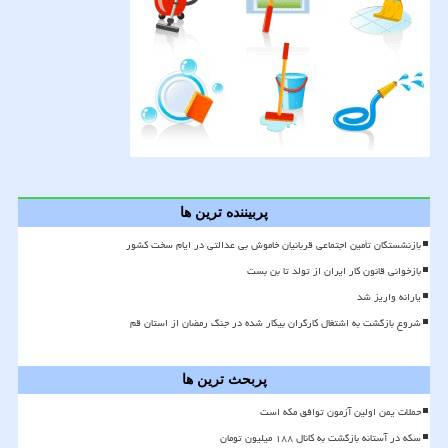
پربیننده ترین ها
بازنشستگان تأمین اجتماعی قربانیان خاموش بی عدالتی در ایام سخت کشور
بازخوانی قانون کار ایران از تولد تا بن بست
یارانه واریز شد
شروع بازگشت به اشتغال کارگران بیکار شده در جنگ رمضان از استان قم
پربحث ترین ها
حملات یمن اولین آزمون توافق مکه است
سکه در آستانه بازگشت به کانال ۱۸۸ میلیون تومان