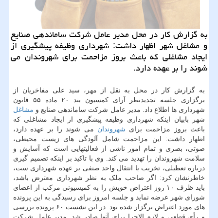
به گزارش كار در محل مدیر عامل شركت ساماندهی صنایع
و مشاغل شهر اظهار داشت: شهرداری وظیفه پیشگیری از
ایجاد مشاغلی كه باعث بروز مزاحمت برای شهروندان می
شوند را بر عهده دارد.
به گزارش کار در محل به نقل از مهر، سید علی مفاخریان از
برگزاری جلسه تجدیدنظر آرای کمسیون بند ۲۰ ماده ۵۵ قانون
شهرداری ها اطلاع داد. مدیر عامل شرکت ساماندهی صنایع و
مشاغل
شهر بابیان اینکه شهرداری وظیفه پیشگیری از ایجاد مشاغلی که
باعث بروز مزاحمت برای
شهروندان
می شوند را بر عهده دارد،
اظهار داشت: این مزاحمت شامل آلودگی های زیست محیطی،
صوتی، بصری و تمام امور ناشی از فعالیتهایی است که آسایش و
سلامت شهروندان را تهدید می کند. وی با تاکید بر اینکه تصمیم گیری
درباره تعطیلی، تخریب یا انتقال واحد صنفی بر عهده شهرداری ست،
خاطرنشان کرد: اگر صاحب ملک به نظر شهرداری معترض باشد،
باید ظرف ۱۰ روز اعتراض خویش را به کمیسیونی مرکب از اعضای
شورای شهر عرضه نماید و جلسه امروز برای رسیدگی به این پرونده
های مورد اعتراض برگزار شده بود. در این نشست ۶۰ پرونده بررسی
و رأی قطعی و لازم الاجرا برای آنها صادر شد. مدیر عامل شرکت