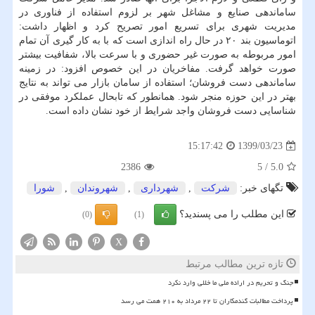
ساماندهی صنایع و مشاغل شهر بر لزوم استفاده از فناوری در
مدیریت شهری برای تسریع امور تصریح کرد و اظهار داشت:
اتوماسیون بند ۲۰ در حال راه اندازی است که با به کار گیری آن تمام
امور مربوطه به صورت غیر حضوری و با سرعت بالا، شفافیت بیشتر
صورت خواهد گرفت. مفاخریان در این خصوص افزود: در زمینه
ساماندهی دست فروشان؛ استفاده از سامان بازار می تواند به نتایج
بهتر در این حوزه منجر شود. همانطور که تابحال عملکرد موفقی در
شناسایی دست فروشان واجد شرایط از خود نشان داده است.
1399/03/23
15:17:42
2386
5
/
5.0
تگهای خبر:
شركت
,
شهرداری
,
شهروندان
,
شورا
این مطلب را می پسندید؟
(0)
(1)
X
تازه ترین مطالب مرتبط
جنگ و تحریم در اراده ملی ما خللی وارد نکرد
پرداخت مطالبات گندمکاران تا ۲۲ مرداد به ۲۱۰ همت می رسد