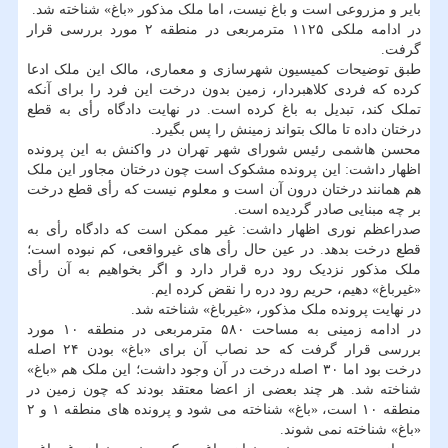
بایر و مزروعی است و باغ نیست، اما ملک مذکور «باغ» شناخته شد.
در ادامه ملکی ۱۱۲۵ مترمربعی در منطقه ۲ مورد بررسی قرار
گرفت.
طبق توضیحات کمیسیون شهرسازی و معماری، مالک این ملک ادعا
کرده که فردی کلاهبردار، زمین بدون درخت این فرد را برای آنکه
تملک کند، تبدیل به باغ کرده است. در نهایت دادگاه رأی به قطع
درختان داده تا مالک بتواند زمینش را پس بگیرد.
محسن هاشمی رئیس شورای شهر تهران در واکنش به این پرونده
اظهار داشت: این پرونده مشکوک است چون درختان مجاور این ملک
هم همانند درختان درون آن است و معلوم نیست که رأی قطع درخت
بر چه مبنایی صادر گردیده است.
صدراعظم نوری اظهار داشت: غیر ممکن است که دادگاه رأی به
قطع درخت بدهد. در عین حال رأی های غیرواقعی، کم نبوده است؛
ملک مذکور نزدیک رود دره قرار دارد و اگر بخواهیم به آن رأی
«غیرباغ» دهیم، حریم رود دره را نقض کرده ایم.
در نهایت پرونده ملک مذکور، «غیرباغ» شناخته شد.
در ادامه زمینی به مساحت ۵۸۰ مترمربعی در منطقه ۱۰ مورد
بررسی قرار گرفت که حد نصاب آن برای «باغ» بودن ۲۴ اصله
درخت بود اما ۳۰ اصله درخت در آن وجود داشت؛ این ملک هم «باغ»
شناخته شد. هر چند بعضی از اعضا معتقد بودند که چون زمین در
منطقه ۱۰ است، «باغ» شناخته می شود و پرونده های منطقه ۱ و ۲
«باغ» شناخته نمی شوند.