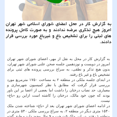
به گزارش كار در محل اعضای شورای اسلامی شهر تهران
امروز هیچ تذكری عرضه ندادند و به صورت كامل پرونده
های ثبتی را برای تشخیص باغ و غیرباغ مورد بررسی قرار
دادند.
به گزارش کار در محل به نقل از مهر، اعضای شورای شهر تهران
امروز در دویست و نوزدهمین جلسه صحن علنی شورای شهر تهران،
بدون هیچ تذکر و نطقی، به سراغ بررسی پرونده های ثبتی برای
تشخیص باغ و غیر باغ رفتند.
در ابتدای جلسه ملکی در منطقه ۲ به مساحت ۱۷۵۰ مترمربع مورد
بررسی قرار گرفت که مطابق با نظر کمیسیون شهرسازی و
معماری، حد نصاب درختان را داشت اما بعضی از اعضا بر این باور
بودند که چون خود مالک، درختان را کاشته است ازاین رو «باغ»
نیست.
در ادامه اعضای شورای شهر تهران بعد از «باغ» شناخته شدن ملک
۱۵۴۰ متری دیگر در منطقه ۲، به سراغ بررسی ملکی ۵۴۰ متری در
منطقه ۱ رفتند. در این ملک ۵ درخت و ۹ نهال وجود دارد و طبق گفته