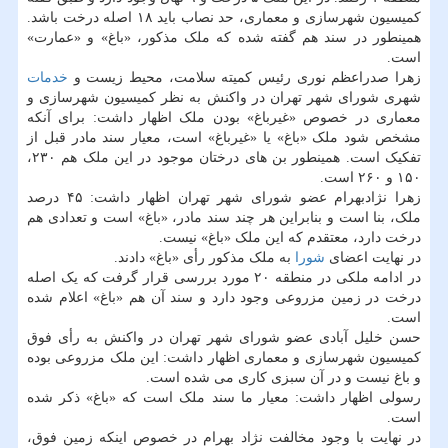
کمیسیون شهرسازی و معماری، حد نصاب باید ۱۸ اصله درخت باشد.
همینطور در سند هم گفته شده که ملک مذکور، «باغ» و «عمارت»
است.
زهرا صدراعظم نوری رئیس کمیته سلامت، محیط زیست و
خدمات
شهری شورای شهر تهران در واکنش به نظر کمیسیون شهرسازی و
معماری در خصوص «غیرباغ» بودن ملک اظهار داشت: برای آنکه
مشخص شود ملک «باغ» یا «غیرباغ» است، معیار سند مادر قبل از
تفکیک است. همینطور بن های درختان موجود در این ملک هم ۲۳۰،
۱۵۰ و ۲۶۰ است.
زهرا نژادبهرام عضو شورای شهر تهران اظهار داشت: ۴۵ درصد
ملک، بنا است و بنابراین هر چند سند مادر، «باغ» است و تعدادی هم
درخت دارد، معتقدم که این ملک «باغ» نیست.
در نهایت اعضای
شورا
به ملک مذکور رأی «باغ» دادند.
در ادامه ملکی در منطقه ۲۰ مورد بررسی قرار گرفت که یک اصله
درخت در زمین مزروعی وجود دارد و سند آن هم «باغ» اعلام شده
است.
حسن خلیل آبادی عضو شورای شهر تهران در واکنش به رأی فوق
کمیسیون شهرسازی و معماری اظهار داشت: این ملک مزروعی بوده
و باغ نیست و در آن سبزی کاری می شده است.
رسولی اظهار داشت: معیار ما سند ملک است که «باغ» ذکر شده
است.
در نهایت با وجود مخالفت نژاد بهرام در خصوص اینکه زمین فوق،