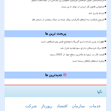
بازنشستگان تأمین اجتماعی قربانیان خاموش بی عدالتی در ایام سخت کشور
بازخوانی قانون کار ایران از تولد تا بن بست
یارانه واریز شد
شروع بازگشت به اشتغال کارگران بیکار شده در جنگ رمضان از استان قم
پربحث ترین ها
اظهارات وزیر خزانه داری آمریکا با مواضع قبلی وی متناقض است
کالا برگ خردسالان دارای سوءتغذیه شارژ شد
قیمت گاز در اروپا به بالاترین سطح خود از 2023 رسید
پنجره استقلال کماکان بسته است
جدیدترین ها
تگها
خدمات
سازمان
اقتصاد
رپورتاژ
شركت