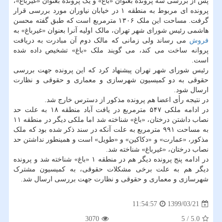
پس از بررسی سه پرونده بعنوان «باغ» و یک پرونده بعنوان «غیرباغ»،
پرونده ای مربوط به منطقه ۱ در خیابان نیاوران مورد بررسی قرار
گرفت. مساحت این ملک ۱۳۰۶ مترمربع است که طبق گفته محسن
هاشمی رئیس شورای شهر تهران، مالک اولیه آنرا بعنوان «غیرباغ» به
فروش
می رساند ولی زمانی که مالک دوم آن مبادرت به دریافت
پروانه ساخت می کند، می گویند ملک «باغ» تشخیص داده شده
است.
رئیس شورای شهر تهران پیشنهاد کرد که این پرونده جهت بررسی
حقوقی به دو کمیسیون شهرسازی و معماری و حقوقی و نظارت
ارسال شود.
در نتیجه رأی اعضا هم پرونده مذکور از دسترس خارج شد.
در ادامه ملکی ۵۴۷ مترمربع در یافت آباد منطقه ۱۸ به علت حد
نصاب داشتن درختان، «باغ» شناخته شد اما ملکی دیگر در منطقه ۱۱
به مساحت ۹۹۱ مترمربع به علت آنکه در سند ذکر شده بود که ملک
مذکور، «عمارت» و «دکاکین» و «طویل» است و همینطور نداشتن حد
نصاب درختان، «غیرباغ» شناخته شد.
در ادامه پنج پرونده دیگر هم در منطقه ۱ «باغ» شناخته شد و پرونده
دیگر هم به علت برخی مشکلات حقوقی، به کمیسیون مشترک
شهرسازی و معماری و حقوقی و نظارت جهت بررسی ارسال شد.
1399/03/21
11:54:57
3070
5
/
5.0