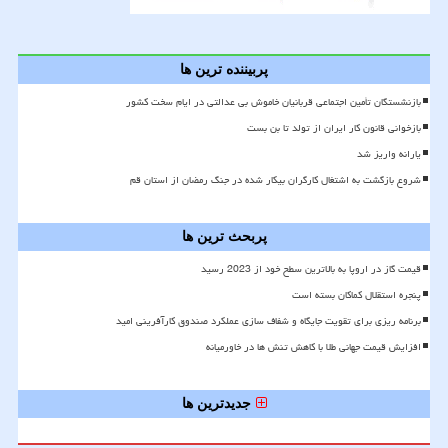
پربیننده ترین ها
بازنشستگان تأمین اجتماعی قربانیان خاموش بی عدالتی در ایام سخت کشور
بازخوانی قانون کار ایران از تولد تا بن بست
یارانه واریز شد
شروع بازگشت به اشتغال کارگران بیکار شده در جنگ رمضان از استان قم
پربحث ترین ها
قیمت گاز در اروپا به بالاترین سطح خود از 2023 رسید
پنجره استقلال کماکان بسته است
برنامه ریزی برای تقویت جایگاه و شفاف سازی عملکرد صندوق کارآفرینی امید
افزایش قیمت جهانی طلا با کاهش تنش ها در خاورمیانه
جدیدترین ها