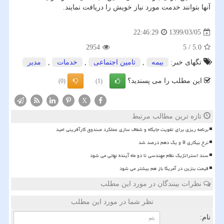
آنها بتوانند خدمت مورد نیاز خویش را دریافت نمایند.
1399/03/05
22:46:29
2954
5
/
5.0
تگهای خبر:
بیمه
,
تامین اجتماعی
,
خدمات
,
مدیر
این مطلب را می پسندید؟
(0)
(1)
X
تازه ترین مطالب مرتبط
برنامه ریزی برای تقویت جایگاه و شفاف سازی عملکرد صندوق کارآفرینی امید
نرخ بیکاری 9 و یک دهم درصد شد
سند استراتژیک نظام مهندسی تا دو ماه آینده نهائی می شود
قیمت بنزین در آمریکا باز هم بیشتر می شود
نظرات بینندگان در مورد این مطلب
نظر شما در مورد این مطلب
نام: