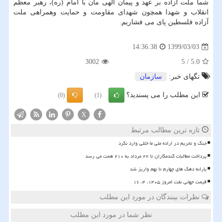
شما ملت آزاده بر عهد و پیمان الهی مان با امام (ره)، رهبر معظم
انقلاب و شهدا همچون شهدای مقاومت و حمایت وهمراهی ملت
آزاده فلسطین پای می فشاریم.
1399/03/03
14:36:38
3002
5
/
5.0
تگهای خبر:
سازمان
این مطلب را می پسندید؟
(0)
(1)
X
تازه ترین مطالب مرتبط
جنگ و تحریم در اراده ملی ما خللی وارد نکرد
پرداخت مطالبات گندمکاران تا ۲۲ مرداد به ۲۱۰ همت می رسد
یارانه دهک های چهارم تا نهم واریز شد
قیمت جهانی نفت امروز ۱۴۰۵، ۴، ۱۶
نظرات بینندگان در مورد این مطلب
نظر شما در مورد این مطلب