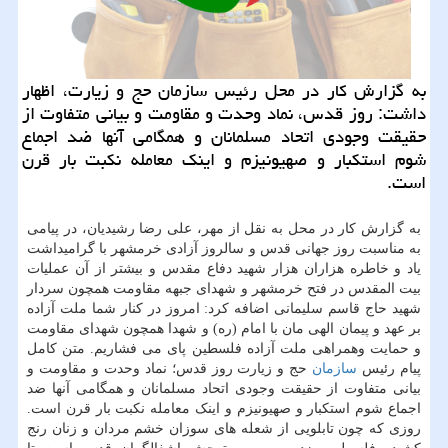
به گزارش كار در محل رئیس سازمان حج و زیارت، اظهار
داشت: روز قدس، نماد وحدت و مقاومت و بیانی متفاوت از
حقیقت وجودی اتحاد مسلمانان و همگامی آنها ضد اجماع
شوم استكبار و صهیونیزم و اینك معامله نكبت بار قرن
است.
به گزارش کار در محل به نقل از مهر، علی رضا رشیدیان، در پیامی
به مناسبت روز جهانی قدس و سالروز آزادی خرمشهر با گرامیداشت
یاد و خاطره هزاران هزار شهید دفاع مقدس و بیشتر از آن عملیات
بیت المقدس در فتح خرمشهر و شهدای جبهه مقاومت همچون سردار
شهید حاج قاسم سلیمانی اضافه کرد: امروز در کنار شما ملت آزاده
بر عهد و پیمان الهی مان با امام (ره) و شهدا همچون شهدای مقاومت
و حمایت وهمراهی ملت آزاده فلسطین پای می فشاریم. متن کامل
پیام رئیس
سازمان
حج و زیارت روز قدس؛ نماد وحدت و مقاومت و
بیانی متفاوت از حقیقت وجودی اتحاد مسلمانان و همگامی آنها ضد
اجماع شوم استکبار و صهیونیزم و اینک معامله نکبت بار قرن است.
روزی که چون تابلویی از شعله های سوزان خشم مردان و زنان رنج