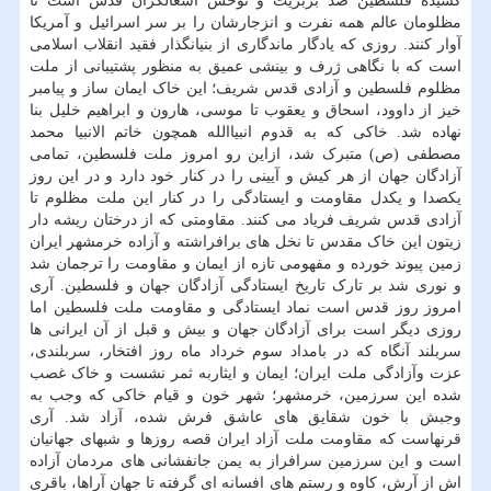
کشیده فلسطین ضد بربریت و توحش اشغالگران قدس است تا
مظلومان عالم همه نفرت و انزجارشان را بر سر اسرائیل و آمریکا
آوار کنند. روزی که یادگار ماندگاری از بنیانگذار فقید انقلاب اسلامی
است که با نگاهی ژرف و بینشی عمیق به منظور پشتیبانی از ملت
مظلوم فلسطین و آزادی قدس شریف؛ این خاک ایمان ساز و پیامبر
خیز از داوود، اسحاق و یعقوب تا موسی، هارون و ابراهیم خلیل بنا
نهاده شد. خاکی که به قدوم انبیاالله همچون خاتم الانبیا محمد
مصطفی (ص) متبرک شد، ازاین رو امروز ملت فلسطین، تمامی
آزادگان جهان از هر کیش و آیینی را در کنار خود دارد و در این روز
یکصدا و یکدل مقاومت و ایستادگی را در کنار این ملت مظلوم تا
آزادی قدس شریف فریاد می کنند. مقاومتی که از درختان ریشه دار
زیتون این خاک مقدس تا نخل های برافراشته و آزاده خرمشهر ایران
زمین پیوند خورده و مفهومی تازه از ایمان و مقاومت را ترجمان شد
و نوری شد بر تارک تاریخ ایستادگی آزادگان جهان و فلسطین. آری
امروز روز قدس است نماد ایستادگی و مقاومت ملت فلسطین اما
روزی دیگر است برای آزادگان جهان و بیش و قبل از آن ایرانی ها
سربلند آنگاه که در بامداد سوم خرداد ماه روز افتخار، سربلندی،
عزت وآزادگی ملت ایران؛ ایمان و ایثاربه ثمر نشست و خاک غصب
شده این سرزمین، خرمشهر؛ شهر خون و قیام خاکی که وجب به
وجبش با خون شقایق های عاشق فرش شده، آزاد شد. آری
قرنهاست که مقاومت ملت آزاد ایران قصه روزها و شبهای جهانیان
است و این سرزمین سرافراز به یمن جانفشانی های مردمان آزاده
اش از آرش، کاوه و رستم های افسانه ای گرفته تا جهان آراها، باقری