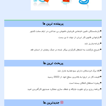
پربیننده ترین ها
بازنشستگان تأمین اجتماعی قربانیان خاموش بی عدالتی در ایام سخت کشور
بازخوانی قانون کار ایران از تولد تا بن بست
یارانه واریز شد
شروع بازگشت به اشتغال کارگران بیکار شده در جنگ رمضان از استان قم
پربحث ترین ها
کالا برگ خردسالان دارای سوءتغذیه شارژ شد
قیمت گاز در اروپا به بالاترین سطح خود از 2023 رسید
پنجره استقلال کماکان بسته است
برنامه ریزی برای تقویت جایگاه و شفاف سازی عملکرد صندوق کارآفرینی امید
جدیدترین ها