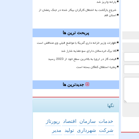
یارانه واریز شد
شروع بازگشت به اشتغال کارگران بیکار شده در جنگ رمضان از
استان قم
پربحث ترین ها
اظهارات وزیر خزانه داری آمریکا با مواضع قبلی وی متناقض است
کالا برگ خردسالان دارای سوءتغذیه شارژ شد
قیمت گاز در اروپا به بالاترین سطح خود از 2023 رسید
پنجره استقلال کماکان بسته است
جدیدترین ها
تگها
خدمات
سازمان
اقتصاد
رپورتاژ
شركت
شهرداری
تولید
مدیر