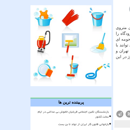
ه بر داری متروی
دگاه را
حومه ای
انند با
تهران و
 در این
پربیننده ترین ها
بازنشستگان تأمین اجتماعی قربانیان خاموش بی عدالتی در ایام
سخت کشور
بازخوانی قانون کار ایران از تولد تا بن بست