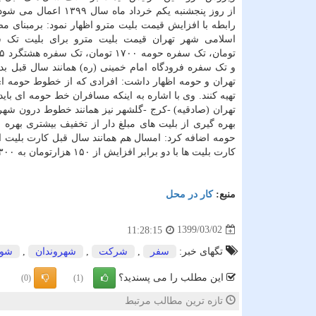
از روز پنجشنبه یکم خرداد ماه سال ۹۹
رابطه با افزایش قیمت بلیت مترو اظهار نمود: برمبنای م
تهران و حومه اظهار داشت: افرادی که از خطوط حومه ای ا
تهیه کنند. وی با اشاره به اینکه مسافران خط حومه ای با
تهران (صادقیه) -کرج -گلشهر نیز همانند خطوط درون شهری
بهره گیری از بلیت های مبلغ دار از تخفیف بیشتری بهره 
حومه اضافه کرد: امسال هم همانند سال قبل کارت بلیت 
کارت بلیت ها با دو برابر افزایش از ۱۵۰ هزارتومان به ۳۰۰ هزار تومان رسیده است.
منبع:
كار در محل
1399/03/02
11:28:15
تگهای خبر:
سفر
,
شركت
,
شهروندان
,
شور
این مطلب را می پسندید؟
(0)
(1)
تازه ترین مطالب مرتبط