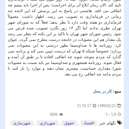
تایید کند. الان زمان ابلاغ آن برای اجراست؛ پس از اجرا باید ببینیم چه
اتفاقی می افتد. هاشمی در پاسخ به این پرسش که این لایحه چه
زمانی در فرمانداری به تصویب می رسد، اظهار داشت: معمولاً
فرمانداری دو هفته وقت دارد تا نظر بدهد؛ فعلاً که به شورای شهر
تهران نظری ندادند اما اگر ۱۴ روز بگذرد تصویب شده فرض می
شود. رئیس شورای شهر تهران با تاکید بر این نکته که بنظر می رسد
یک مقدار هم این مصوبات در جامعه درست مطرح نمی گردد، عنوان
کرد: روزنامه ها یا صداوسیما بطور درستی به این مصوبات نمی
پردازد؛ خصوصاً شبکه ۵ تهران که درست تبیین نمی کند و برنامه نمی
گذارد که مردم متوجه شوند چه اتفاقی افتاده تا بر طبق آن آمده و
فعال شوند. روزنامه همشهری و صداوسیما نیز باید نسبت به مصوبات
شورا مقداری حساسیت بیشتری نشان دهند و موارد را باز کنند تا
مردم بدانند چه اتفاقی رخ می دهد.
منبع:
كار در محل
1399/02/25
15:55:57
3056
5
/
5.0
تگهای خبر:
اقتصاد
,
حقوق
,
شهرداری
,
شهرسازی