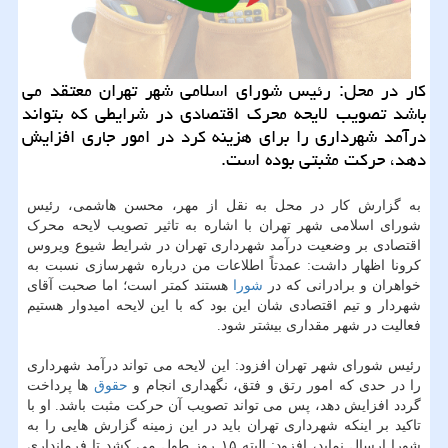
كار در محل: رئیس شورای اسلامی شهر تهران معتقد می
باشد تصویب لایحه محرك اقتصادی در شرایطی كه بتواند
درآمد شهرداری را برای هزینه كرد در امور جاری افزایش
دهد، حركت مثبتی بوده است.
به گزارش کار در محل به نقل از مهر، محسن هاشمی، رئیس
شورای اسلامی شهر تهران با اشاره به تاثیر تصویب لایحه محرک
اقتصادی بر وضعیت درآمد شهرداری تهران در شرایط شیوع ویروس
کرونا اظهار داشت: عمدتاً اطلاعات من درباره شهرسازی نسبت به
خواهران و برادرانی که در
شورا
هستند کمتر است؛ اما صحبت آقای
شهردار و تیم اقتصادی شان این بود که با این لایحه امیدوار هستیم
فعالیت در شهر مقداری بیشتر شود.
رئیس شورای شهر تهران افزود: این لایحه می تواند درآمد شهرداری
را در حدی که امور رتق و فتق، نگهداری انجام و
حقوق
ها پرداخت
گردد افزایش دهد، پس می تواند تصویب آن حرکت مثبت باشد. او با
تاکید بر اینکه شهرداری تهران باید در این زمینه گزارش هایی را به
شورا ارسال نماید، افزود: البته ۱۵ روز طول می کشد تا فرمانداری