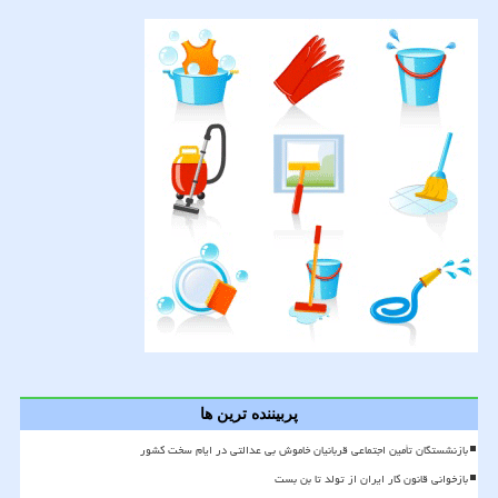
پربیننده ترین ها
بازنشستگان تأمین اجتماعی قربانیان خاموش بی عدالتی در ایام سخت کشور
بازخوانی قانون کار ایران از تولد تا بن بست