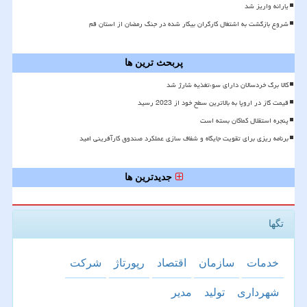
یارانه واریز شد
شروع بازگشت به اشتغال کارگران بیکار شده در جنگ رمضان از استان قم
پربحث ترین ها
کالا برگ خردسالان دارای سوءتغذیه شارژ شد
قیمت گاز در اروپا به بالاترین سطح خود از 2023 رسید
پنجره استقلال کماکان بسته است
برنامه ریزی برای تقویت جایگاه و شفاف سازی عملکرد صندوق کارآفرینی امید
جدیدترین ها
تگها
خدمات
سازمان
اقتصاد
رپورتاژ
شركت
شهرداری
تولید
مدیر