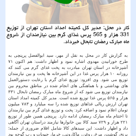
كار در محل: مدیر كل كمیته امداد استان تهران از توزیع
331 هزار و 565 پرس غذای گرم بین نیازمندان از شروع
ماه مبارك رمضان تابحال خبرداد.
به گزارش کار در محل به نقل از مهر، سید ابوالفضل پرپنچی به
طرح خورانیدن مهدوی اشاره نمود و اظهار داشت: هم اکنون ۷۱
آشپزخانه در استان تهران مبادرت به پخت غذای گرم می کنند که
روزانه ۱۰ هزار پرس غذا در این آشپزخانه ها پخت و بین نیازمندان
توزیع می شود. وی افزود: توزیع غذای گرم با رعایت دستورالعمل
های بهداشتی و با هماهنگی های انجام شده در مناطق محروم بین
نیازمندان توزیع می شود که از شروع ماه مبارک رمضان تابحال ۳۳۱
هزار و ۵۶۵ پرس غذا توزیع شده است. مدیر کل کمیته امداد استان
تهران ارزش ریالی غذاهای توزیع شده را سه میلیارد و ۷۸۳ میلیون
تومان اعلام نمود و اضافه کرد: پخت و توزیع غذای گرم بین نیازمندان
تا اختتام ماه مبارک رمضان ادامه دارد. پرپنچی همین طور از توزیع
۲۲۱ هزار و ۷۲۹ سبد کالا بین خانوارها نیازمند دراستان تهران آگاهی
داد و اظهار داشت: این سبدهای کالا شامل اقلام ضروری از جمله؛
برنج، گوشت، مرغ، روغن، ماکارونی، خرما، حبوبات و رب گوجه بود