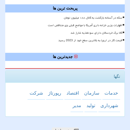
پربحث ترین ها
سکه در آستانه بازگشت به کانال ۱۸۸ میلیون تومان
اظهارات وزیر خزانه داری آمریکا با مواضع قبلی وی متناقض است
کالا برگ خردسالان دارای سوءتغذیه شارژ شد
قیمت گاز در اروپا به بالاترین سطح خود از 2023 رسید
جدیدترین ها
تگها
خدمات
سازمان
اقتصاد
رپورتاژ
شركت
شهرداری
تولید
مدیر