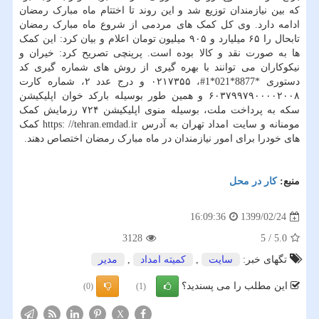
که بین نیازمندان توزیع شد و این روند تا اختتام ماه مبارک رمضان
ادامه دارد. وی کل کمک های مردمی از شروع ماه مبارک رمضان
تابحال را ۶۵ میلیارد و ۹۰۵ میلیون تومان اعلام و بیان کرد: این کمک
ها به صورت نقد و کالا بوده است. پرپنچی تصریح کرد: خیران و
نیکوکاران می توانند با بهره گیری از روش های شماره گیری کد
دستوری *8877*021*1#، ۰۲۱۷۳۵۵ و درج عدد ۲، شماره کارت
۶۰۳۷۹۹۷۹۰۰۰۰۲۰۰۸ و همین طور بوسیله بارکد خوان اپلیکیشن
سکه به پرداخت ملت، بوسیله منوی اپلیکیشن ۷۲۴ رزمایش کمک
مومنانه و سایت امداد تهران به آدرس https: //tehran.emdad.ir کمک
های خودرا برای امور نیازمندان در ماه مبارک رمضان اختصاص دهند.
منبع:
كار در محل
1399/02/24
16:09:36
3128
5
/
5.0
تگهای خبر:
سایت
,
كمیته امداد
,
مدیر
این مطلب را می پسندید؟
(0)
(1)
X