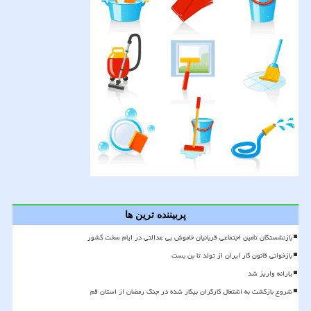
پربیننده ترین ها
بازنشستگان تأمین اجتماعی قربانیان خاموش بی عدالتی در ایام سخت کشور
بازخوانی قانون کار ایران از تولد تا بن بست
یارانه واریز شد
شروع بازگشت به اشتغال کارگران بیکار شده در جنگ رمضان از استان قم