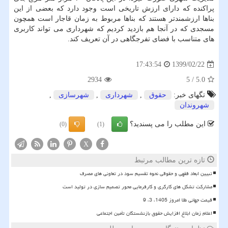
پراکنده که دارای ارزش تاریخی است وجود دارد که بعضی از این
بناها ارزشمندتر هستند که بناها مربوط به زمان قاجار است همچون
مسجدی که در آنجا هم بازدید کردیم که شهرداری می تواند کاربری
های متناسب با فضای تفرجگاهی در آن تعریف کند.
1399/02/22
17:43:54
2934
5
/
5.0
تگهای خبر:
حقوق
,
شهرداری
,
شهرسازی
,
شهروندان
این مطلب را می پسندید؟
(0)
(1)
X
تازه ترین مطالب مرتبط
تبیین ابعاد فقهی و حقوقی نحوه تقسیم سود در تعاونی های مصرف
مشارکت تشکل های کارگری و کارفرمایی محور تصمیم سازی در تولید است
قیمت جهانی طلا امروز 1405، 3، 9
اعلام زمان ابلاغ افزایش حقوق بازنشستگان تأمین اجتماعی