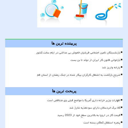
پربیننده ترین ها
بازنشستگان تأمین اجتماعی قربانیان خاموش بی عدالتی در ایام سخت کشور
بازخوانی قانون کار ایران از تولد تا بن بست
یارانه واریز شد
شروع بازگشت به اشتغال کارگران بیکار شده در جنگ رمضان از استان قم
پربحث ترین ها
اظهارات وزیر خزانه داری آمریکا با مواضع قبلی وی متناقض است
کالا برگ خردسالان دارای سوءتغذیه شارژ شد
قیمت گاز در اروپا به بالاترین سطح خود از 2023 رسید
پنجره استقلال کماکان بسته است