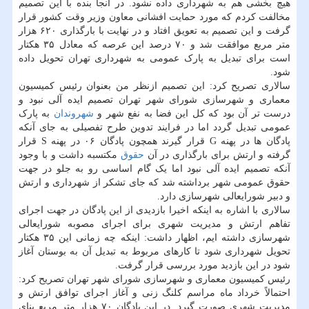
هیچ بخشی هم به شهرداری داده نشود. در آنجا بنده با این تصمیم
مخالفت کردم که مورد حمایت افشانی معاون وزیر وقت کشور قرار
گرفت و این تصمیم به تعویق افتاد و در نهایت با بارگذاری ۶۲۰ هزار
متر مربع موافقت شد و ۷۰ درصد این عرصه که معادل ۳۵ هکتار
است برای تبدیل به پارک عمومی به شهرداری تهران تحویل داده
شود.
سالاری تصریح کرد: این تصمیم ازنظر من بعنوان رئیس کمیسیون
معماری و شهرسازی شورای شهر تهران تصمیم ایده آلی نبود و
درست تر آن بود که کل این فضا به نفع شهر و
شهروندان
به پارک
عمومی تبدیل گردد اما در فرایند تدوین طرح تفصیلی به جای آنکه
پادگان ها در پهنه G قرار گیرند همچون پادگان ۰۶ در پهنه S قرار
گرفته و ارتش برای بارگذاری در آن
حقوق
مکتسبه داشت و با وجود
آنکه تصمیم ایده آلی نبود اما یک گام اساسی رو به جلو در جهت
حقوق عمومی شهر برداشته شد که جای تشکر از شهرداری و ارتش
و دبیر شورایعالی شهرسازی دارد.
سالاری با اشاره به اینکه اخیرا بازدیدی از این پادگان در جهت اجرای
تفاهم ارتش و مدیریت شهری برای اجرای مصوبه شورایعالی
شهرسازی داشته ایم، اظهار داشت: اینکه چه زمانی این ۳۵ هکتار
تحویل شهرداری شود تا کارهای مربوط به تبدیل آن به بوستان آغاز
شود در این بازدید مورد بررسی قرار گرفت.
رئیس کمیسیون معماری و شهرسازی شورای شهر تهران تصریح کرد:
احتمالاً خرداد ماه مراسم کلنگ زنی و آغاز اجرای توافق ارتش و
مدیریت شهری صورت گیرد. در این پادگان ۷۰ هزار متر مربع بنای