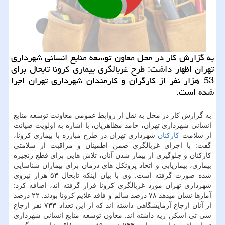
به گزارش كار در محل معاون توسعه منابع انسانی شهرداری
تهران اظهار داشت: طرح غربالگری بیماری كرونا تابحال برای
53 هزار نفر از كارگران و كارمندان شهرداری تهران اجرا
شده است.
به گزارش كار در محل به نقل از روابط عمومی معاونت توسعه منابع
انسانی شهرداری تهران، حامد مظاهریان، با اشاره به اولویت صیانت
از سلامت
كاركنان
شهرداری تهران در طرح مبارزه با بیماری كرونا،
گفت: با اجرای غربالگری ضمن اطمینان و مراقبت از سلامتی
كاركنان و جلوگیری از بیمار شدن آنان، تلاش هایی برای قطع زنجیره
بیماری، بیماریابی و اتخاذ پروتكل های درمان برای بیماران شناسایی
شده صورت گرفته است. وی با بیان اینكه تابحال ۵۳ هزار نیروی
شهرداری تهران مورد غربالگری كرونا قرار گرفته اند، اضافه كرد:
آمارها نشان میدهد ۷۸ درصد سالم و فاقد علایم كرونا بودند. ۲۲ درصد
از آنان ارجاع آزمایشگاهی داشته اند كه از این تعداد ۷۳۳ نفر ارجاع
سی تی اسكن ریه داشته اند. معاون توسعه منابع انسانی شهرداری