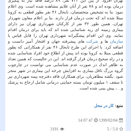
تهران افزود: از بین این ۷۳۳ نفر، ۸۹ درصد فاقد نیاز به پیگیری
درمان بوده اند و ۷۸ نفر از آنان علایم مشاهده شده است. وی اعلام
نمود: بنا به تشخیص متخصصان، تابحال ۴۶ نفر بطور قطعی به كرونا
مبتلا شده اند كه تحت درمان قرار دارند. بنا بر اعلام معاون شهردار
تهران، همین طور ۳۲ نفر از كاركنان شهرداری تهران نیز دارای
بیماری زمینه ای ریه شناسایی شده اند كه باید برای درمان اقدام
نمایند. وی این اقدام پیشگیرانه شهرداری تهران را قابل قیاس با
سازمان
ها و
شركت
های پیشرفته جهان و افتخار آمیز دانست و
اضافه كرد: با اجرای این طرح تابحال ۴۶ نفر از همكارانی كه بطور
قطعی مبتلا به كرونا بوده اند پیش از اطلاع خود افراد شناسایی شده
و در راه صحیح درمان قرار گرفته اند. این در حالیست كه همین تعداد
به ظاهر اندك در صورت عدم شناسایی می توانست در چارچوب
گروه بزرگ ناقل بیماری به افزایش چرخه این بیماری در شهر منجر
شود. بگفته مظاهریان، برای همكاران فاقد دفترچه بیمه شهرداری نیز
تا سقف ۱ میلیون تومان بسته حمایتی درمانی شامل ارجاع به پزشك
و…، پیش بینی شده است.
منبع:
كار در محل
1399/02/04
14:07:47
3191
5
/
5.0