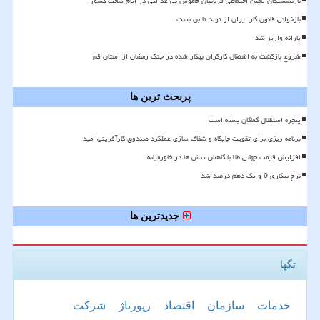
بازنشستگان تأمین اجتماعی قربانیان خاموش بی عدالتی در ایام سخت کشور
بازخوانی قانون کار ایران از تولد تا بن بست
یارانه واریز شد
شروع بازگشت به اشتغال کارگران بیکار شده در جنگ رمضان از استان قم
پربحث ترین ها
پنجره استقلال کماکان بسته است
برنامه ریزی برای تقویت جایگاه و شفاف سازی عملکرد صندوق کارآفرینی امید
افزایش قیمت جهانی طلا با کاهش تنش ها در خاورمیانه
نرخ بیکاری 9 و یک دهم درصد شد
جدیدترین ها
تگها
خدمات
سازمان
اقتصاد
رپورتاژ
شركت