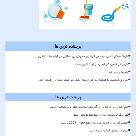
پربیننده ترین ها
بازنشستگان تأمین اجتماعی قربانیان خاموش بی عدالتی در ایام سخت کشور
بازخوانی قانون کار ایران از تولد تا بن بست
یارانه واریز شد
شروع بازگشت به اشتغال کارگران بیکار شده در جنگ رمضان از استان قم
پربحث ترین ها
اظهارات وزیر خزانه داری آمریکا با مواضع قبلی وی متناقض است
کالا برگ خردسالان دارای سوءتغذیه شارژ شد
قیمت گاز در اروپا به بالاترین سطح خود از 2023 رسید
پنجره استقلال کماکان بسته است