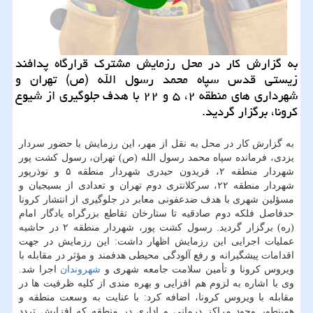
به گزارش كار در محل رزمایش مشترك قرارگاه پدافند
زیستی قدس سپاه محمد رسول الله (ص) تهران و
شهرداری های منطقه ۲، ۵ و ۲۲ با هدف جلوگیری از شیوع
كرونا، برگزار گردید.
به گزارش كار در محل به نقل از مهر، این رزمایش با حضور سردار
یزدی، فرمانده سپاه محمد رسول الله (ص) تهران، رسول كشت پور
شهردار منطقه ۲، فریدون حیدری شهردار منطقه ۵ و نوذرپور
شهردار منطقه ۲۲، سركلانتری دوم تهران و تعدادی از بسیجیان و
مسؤلین شهری با هدف ضدعفونی معابر در جلوگیری از انتشار كرونا
حدفاصل فلكه دوم صادقیه تا ستارخان تقاطع بزرگراه یادگار امام
(ره) برگزار گردید. رسول كشت پور، شهردار منطقه ۲ در حاشیه
عملیات اجرایی این رزمایش اظهار داشت: این رزمایش در جهت
اقدامات پیشگیرانه و رفع آلودگی محیطی هدفمند و مؤثر در مقابله با
ویروس كرونا و تأمین سلامت جامعه شهری و
شهروندان
اجرا شد.
وی با اشاره به لزوم هم افزایی و بهره مندی از كلیه ظرفیت ها در
مقابله با ویروس كرونا، اضافه كرد: با عنایت به وسعت منطقه و
همینطور وجود مراكز درمانی و اداری در منطقه كه افزایش تردد