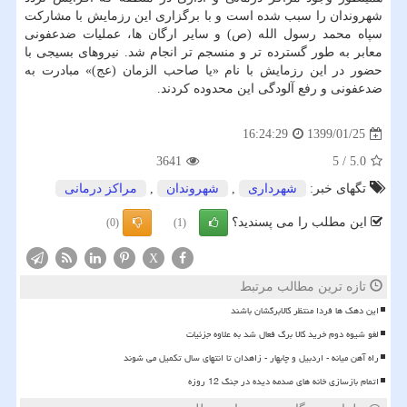
شهروندان را سبب شده است و با برگزاری این رزمایش با مشاركت
سپاه محمد رسول الله (ص) و سایر ارگان ها، عملیات ضدعفونی
معابر به طور گسترده تر و منسجم تر انجام شد. نیروهای بسیجی با
حضور در این رزمایش با نام «یا صاحب الزمان (عج)» مبادرت به
ضدعفونی و رفع آلودگی این محدوده كردند.
1399/01/25
16:24:29
3641
5
/
5.0
تگهای خبر:
شهرداری
,
شهروندان
,
مراكز درمانی
این مطلب را می پسندید؟
(0)
(1)
X
تازه ترین مطالب مرتبط
این دهک ها فردا منتظر کالابرگشان باشند
لغو شیوه دوم خرید کالا برگ فعال شد به علاوه جزئیات
راه آهن میانه - اردبیل و چابهار - زاهدان تا انتهای سال تکمیل می شوند
اتمام بازسازی خانه های صدمه دیده در جنگ 12 روزه