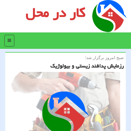
کار در محل
منو
صبح امروز برگزار شد؛
رزمایش پدافند زیستی و بیولوژیك