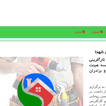
اشتغال
خدمات
 شهدا
رآفرینی
لسه هیئت
 برادران
 به برگزاری
روردین ماه اظهار داشت: در
حسن روحانی
كارآفرینی
گران اصلاح