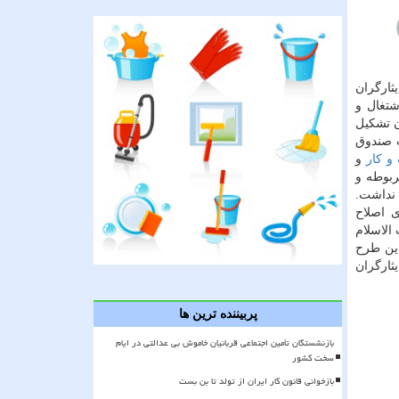
نی ایثارگران
شتغال و
ن تشكیل
ت صندوق
 كار
و
ربوطه و
 نداشت.
ی اصلاح
الاسلام
این طرح
و امور ایثارگران
پربیننده ترین ها
بازنشستگان تأمین اجتماعی قربانیان خاموش بی عدالتی در ایام
سخت کشور
بازخوانی قانون کار ایران از تولد تا بن بست