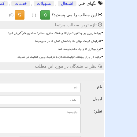
تگهای خبر:
اشتغال
,
تسهیلات
,
خدمات
,
كسب
این مطلب را می پسندید؟
(0)
(1)
تازه ترین مطالب مرتبط
برنامه ریزی برای تقویت جایگاه و شفاف سازی عملکرد صندوق کارآفرینی امید
افزایش قیمت جهانی طلا با کاهش تنش ها در خاورمیانه
نرخ بیکاری 9 و یک دهم درصد شد
رکود در بازار پوشاک تولیدکنندگان با ظرفیت پایین فعالیت می نمایند
نظرات بینندگان در مورد این مطلب
ن
نام:
ایمیل:
نظر: