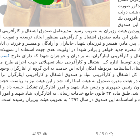
مذكور صورت
 هیئت دولت
و افزودن یك
 این صندوق
ت كردند و این مساله در جلسه روز چهارشنبه ۱۳ فروردین هیئت وزیران به تصویب رسید. مدیرعامل صندوق اشتغال و كارآفری
طبق این ماده صندوق اشتغال و كارآفرینی بمنظور ایجاد، توسعه و تقویت ا
پدر، مادر، همسر و فرزندان شهدا، جانبازان و آزادگان و همسر و فرزندان آنا
ك تبصره جدید خواهر و برادر شهدا در اولویت بعدی جهت استفاده از تسهیلا
ال و كارآفرینی ایثارگران، به برادران و خواهران شهدا كه دارای طرح
كسب و
ودند توسط اداره كل اشتغال و كارآفرینی بنیاد تسهیلاتی جهت اجرای طرح م
بنای اساسنامه مربوطه امكان ارائه این خدمت به این گروه از ایثارگران وجود
ل اشتغال و كارآفرینی بنیاد و صندوق اشتغال و كارآفرینی ایثارگران برا
در هیئت مدیره صندوق به هیئت امنا ارائه شد و این هیئت نیز به ریاست حجت 
ون رئیس جمهوری و رئیس بنیاد شهید و امور ایثارگران تشكیل جلسه داد و 
مورد تأیید قرار گرفته و برای تصویب به هیئت دولت ارسال شد. طبق ماده ۳۲ قانون جامع خدمات رسانی به ایثارگران، بنیاد شهید 
در سال ۱۳۹۴ به تصویب هیئت وزیران رسیده است.
4152
5
/
5.0