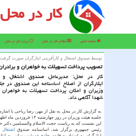
کار در محل
صفحه اصلی
مطالب كار در محل
درباره كار در محل
توسط صندوق اشتغال و كارآفرینی ایثارگران صورت گرفت
تصویب پرداخت تسهیلات به خواهران و برادران
كار در محل: مدیرعامل صندوق اشتغال و كا
ایثارگران از اصلاح اساسنامه این صندوق در ج
وزیران و امكان پرداخت تسهیلات به خواهران و
شهدا آگاهی داد.
به گزارش كار در محل به نقل از مهر، رضا ریاحی با اشاره
جلسه هیئت وزیران در روز چهارشنبه ۱۳ ف
این نشست كه به ریاست حجت الاسلام والمسلمین دكتر 
رئیس جمهوری برگزار شد، اساسنامه صندوق
اشتغال
و 
ایثارگران به استناد به قانون جامع
خدمات
رسانی به ایثار