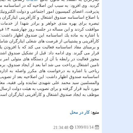
گردید. وی افزود: به سبب این اصلاحیه كه در اساسنامه 
پذیرفت، اعضای كمیسیون امور اجتماعی و دولت الكترونیك
با اصلاح اساسنامه صندوق اشتغال و كارآفرینی ایثارگران 
تبصره برای بهره مندی خواهر و برادر شهدا از خدمات
موافق
با اشاره به ماده یك اساسنامه این صندوق اظهار داشت: 
كارآفرینی و پشتیبانی از فرصت های شغلی ایثارگران شامل 
و برمبنای مفاد اساسنامه فعالیت می كند كه با افزودن ی
قرار می گیرند. وی ادامه داد: قبل از تشكیل صندوق اشتغ
مجوز فعالیت در رابطه با آن از دستگاه های متولی امر ب
تامین اشتغال پرداخت می شد اما بعد از ایجاد صندوق، برم
ریاحی با اشاره به درخواست های مكرر واصله به اداره ك
اساسنامه صندوق اظهار داشت: این اصلاحیه بعد از تصویب 
والمسلمین سید محمد علی شهیدی نماینده ولی فقیه، معا
موظف به ایجاد صندوق اشتغال و كارآفرینی ایثارگران است و اساسنامه این صندوق 
منبع:
كار در محل
1399/01/14
21:34:48