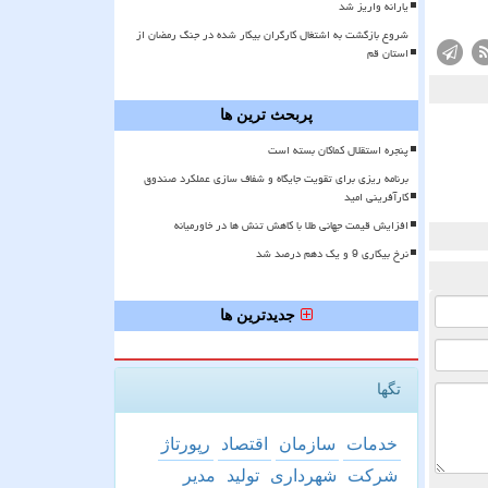
یارانه واریز شد
شروع بازگشت به اشتغال کارگران بیکار شده در جنگ رمضان از
استان قم
پربحث ترین ها
پنجره استقلال کماکان بسته است
برنامه ریزی برای تقویت جایگاه و شفاف سازی عملکرد صندوق
کارآفرینی امید
افزایش قیمت جهانی طلا با کاهش تنش ها در خاورمیانه
نرخ بیکاری 9 و یک دهم درصد شد
جدیدترین ها
تگها
خدمات
سازمان
اقتصاد
رپورتاژ
شركت
شهرداری
تولید
مدیر