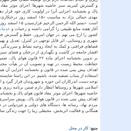
و گسترش كمربند سبز حاشیه شهرها؛ اجرای موثر مفاد 
پاك و بخشنامه اجرایی آنرا در اولویت كاری خود قرار دهن
مهدی جمالی نژاد به مناسبت «۱۵ اسفند رو
است: «بسم الله الرحمن الرحیم 
آغاز هفته منابع طبیعی را گرامی داشته و زحمات و
خدمات
كشور را ارج می نهم. در جهان امروز، حفظ و گسترش فضای
شهری و روستایی، اثر قابل توجهی در كنترل، تعدیل و بهب
فضاهای فراغتی و كمك به ایجاد روحیه نشاط و سرزندگی
اقشار جامعه در كاشت و نگهداری از درختان و فضای سبز 
بر تدوین بخشنامه اجرای ماد
حفاظت محیط زیست در تهیه و تصویب آن در هیأت محترم و
اهداف پیش بینی شده در قانون و بخشنامه اجرایی آن همچو
استفاده از پساب تصفیه شده، باشیم. در این راستا شایست
توجه دست اندركاران این حوزه و شهروندان قرار گیرد و
اسلامی شهرها و روستاها انتظار دارم ضمن برنامه ریزی 
حاشیه شهرها؛ اجرای موثر مفاد قانون هوای پاك و بخشنامه 
اهداف پیش بینی شده در قانون هوای پاك، پویش سراسری د
مردم نهاد، رسانه ها، دستگاه های دولتی و غیردولتی در 
همگانی و فعالیت اثربخش، محیطی زیبا را جهت زندگی سالم
منبع:
كار در محل