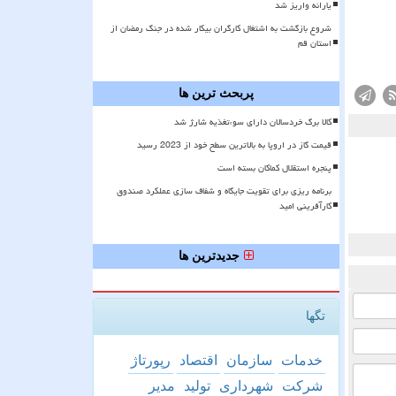
یارانه واریز شد
شروع بازگشت به اشتغال کارگران بیکار شده در جنگ رمضان از
استان قم
پربحث ترین ها
کالا برگ خردسالان دارای سوءتغذیه شارژ شد
قیمت گاز در اروپا به بالاترین سطح خود از 2023 رسید
پنجره استقلال کماکان بسته است
برنامه ریزی برای تقویت جایگاه و شفاف سازی عملکرد صندوق
کارآفرینی امید
جدیدترین ها
تگها
خدمات
سازمان
اقتصاد
رپورتاژ
شركت
شهرداری
تولید
مدیر