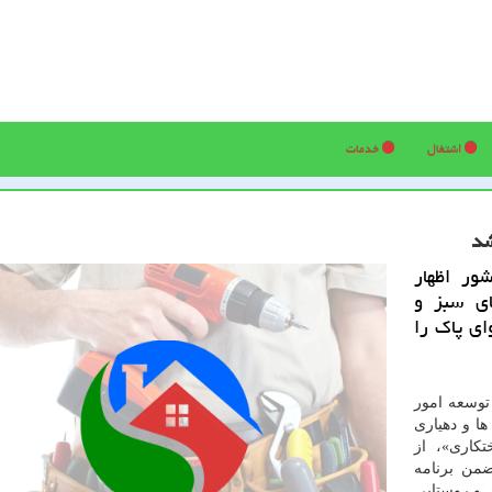
اشتغال
خدمات
شد
ور اظهار
ی سبز و
ای پاك را
توسعه امور
ا و دهیاری
اسفند روز درختكاری»، از
من برنامه
 و روستایی