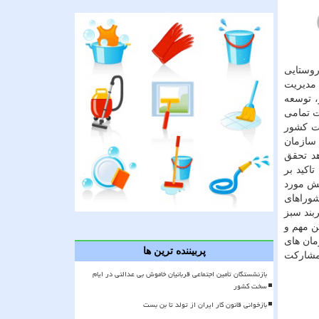
روستایی
 مدیریت
، توسعه
ت تمامی
رت كشور
 و سازمان
هد تحقق
اكید بر
یش مورد
شوراهای
بند سبز
ن مهم و
مان های
پربیننده ترین ها
 مشاركت
بازنشستگان تأمین اجتماعی قربانیان خاموش بی عدالتی در ایام
سخت کشور
بازخوانی قانون کار ایران از تولد تا بن بست