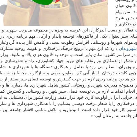
قانون هوای
د. متن پیام
ز درختكاری» بدین شرح
فرارسیدن ۱۵ اسفند روز درختكاری و
فعالان و دست اندركاران این عرصه به ویژه در مجموعه مدیریت شهری و 
 سبز بعنوان یكی از فاكتورهای توسعه پایدار و اركان مهم برنامه ریزی در
ود هوای شهرها و روستاها، افزایش رطوبت نسبی و كاهش آثار پدیده گردوغبار
شهروندان
دارد كه این مهم با ترویج فرهنگ درختكاری و تقویت روحیه مشارك
در سراسر كشور امكان پذیر است. با توجه به قانون هوای پاك و تكلیف وزا
ه ۲۲ قانون هوای پاك، ضمن تشكر از همكاری وزارتخانه های نیرو، جهاد كشاورزی، راه و شهرسازی
زیران، انتظار می رود با تعامل و همكاری دستگاه ها با شهرداری ها شا
ن كاشت درختان با نیاز آبی كم، مقاوم، بومی و سازگار با محیط زیست با ت
ه خواهد بود برنامه ریزی لازم در جهت گسترش و توسعه فضای سبز بیشتر از پ
 از مجموعه مدیریت شهری و روستایی كشور شامل شهرداری ها، دهیاری ها و 
و انجام اقدامات لازم برای توسعه فضای سبز شهری و روستایی و گسترش كمر
اجرایی آنرا در اولویت كاری خود قرار دهند. وزارت كشور برای دستیابی به ای
رختكاری را با شعار درخت دوستی بنشانیم را با همكاری شهرداری ها و ساز
دستور كار خود قرار داده است. امیدواریم با تلاش تمامی اقشار جامعه این
 جامعه به ارمغان آورد.»