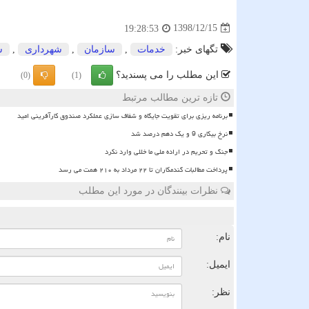
1398/12/15
19:28:53
تگهای خبر:
خدمات
,
سازمان
,
شهرداری
,
ش
این مطلب را می پسندید؟
(0)
(1)
تازه ترین مطالب مرتبط
برنامه ریزی برای تقویت جایگاه و شفاف سازی عملکرد صندوق کارآفرینی امید
نرخ بیکاری 9 و یک دهم درصد شد
جنگ و تحریم در اراده ملی ما خللی وارد نکرد
پرداخت مطالبات گندمکاران تا ۲۲ مرداد به ۲۱۰ همت می رسد
نظرات بینندگان در مورد این مطلب
ن
نام:
ایمیل:
نظر: