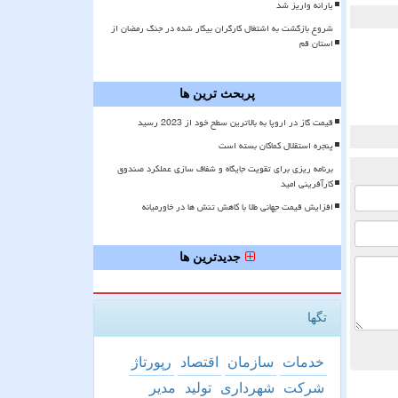
یارانه واریز شد
شروع بازگشت به اشتغال کارگران بیکار شده در جنگ رمضان از
استان قم
پربحث ترین ها
قیمت گاز در اروپا به بالاترین سطح خود از 2023 رسید
پنجره استقلال کماکان بسته است
برنامه ریزی برای تقویت جایگاه و شفاف سازی عملکرد صندوق
کارآفرینی امید
افزایش قیمت جهانی طلا با کاهش تنش ها در خاورمیانه
جدیدترین ها
تگها
خدمات
سازمان
اقتصاد
رپورتاژ
شركت
شهرداری
تولید
مدیر