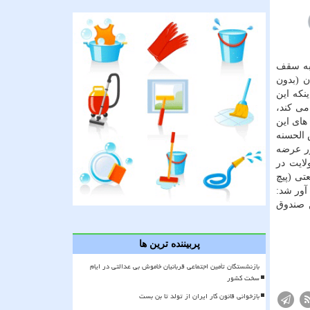
پنچی به سقف
ن (بدون
به اینكه این
می كند،
های این
 الحسنه
ور عرضه
لایت در
تی (پیچ
آور شد:
ن صندوق
پربیننده ترین ها
بازنشستگان تأمین اجتماعی قربانیان خاموش بی عدالتی در ایام
سخت کشور
بازخوانی قانون کار ایران از تولد تا بن بست