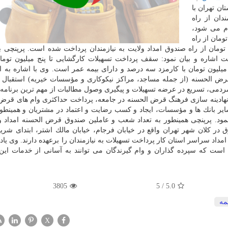
ن تهران با
دان از راه
م می شود،
اری ۵۸ میلیارد و ۱۱۵ میلیون تومان از راه
حسنه مهر ایران و ۴۶ میلیارد و ۵۰۹ میلیون تومان از راه صندوق امداد ولایت به نیازمندان پرداخت شده است. پر
اشاره و بیان نمود: سقف پرداخت تسهیلات كارگشایی تا پنج میلیون توما
ارمزد)، تسهیلات اشتغال زایی ۳۰ و ودیعه مسكن تا ۲۰ میلیون تومان با كارمزد سه درصد و دارای بیمه عمر است. وی با اشاره 
قرض الحسنه (از جمله مساجد، مراكز نیكوكاری و مؤسسات خیریه) استقبال 
دمی، تسریع در عرضه تسهیلات و پیگیری وصول مطالبات از مهم ترین برنامه 
 نهادینه سازی فرهنگ قرض الحسنه در جامعه، پرداخت حداكثری وام های قرض
ایر بانك ها و مؤسسات، ایجاد و كسب رضایت و اعتماد در مشتریان و همینط
مود. پرپنچی همینطور به تعداد شعب و عاملین صندوق قرض الحسنه امداد و
 در كلان شهر تهران واقع در خیابان فرجام، خیابان مالك اشتر، ابتدای شریع
مداد سراسر استان كار پرداخت تسهیلات به نیازمندان را برعهده دارند. وی یاد 
ست كه سپرده گذاران و وام گیرندگان می توانند به آسانی از خدمات ای
3805
5
/
5.0
مه
X