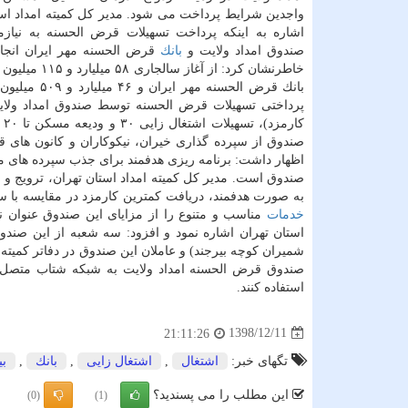
واجدین شرایط پرداخت می شود. مدیر كل كمیته امداد استا
اشاره به اینكه پرداخت تسهیلات قرض الحسنه به نیازمن
صندوق امداد ولایت و
بانك
قرض الحسنه مهر ایران انجا
خاطرنشان كرد: از آغاز سالج
بانك قرض ال
پرداختی تسهیلات قرض الحسنه توسط صندوق امداد ولایت 
ك
صندوق از سپرده گذاری خیران، نیكوكاران و كانون های 
اظهار داشت: برنامه ریزی هدفمند برای جذب سپرده های مر
صندوق است. مدیر كل كمیته امداد استان تهران، ترویج و
به صورت هدفمند، دریافت كمترین كارمزد در مقایسه با س
خدمات
مناسب و متنوع را از مزایای این صندوق عنوان ن
استان تهران اشاره نمود و افزود: سه شعبه از این صندوق
شمیران كوچه بیرجند) و عاملان این صندوق در دفاتر كمیته ا
صندوق قرض الحسنه امداد ولایت به شبكه شتاب متصل ا
استفاده كنند.
1398/12/11
21:11:26
تگهای خبر:
اشتغال
,
اشتغال زایی
,
بانك
,
بی
این مطلب را می پسندید؟
(0)
(1)