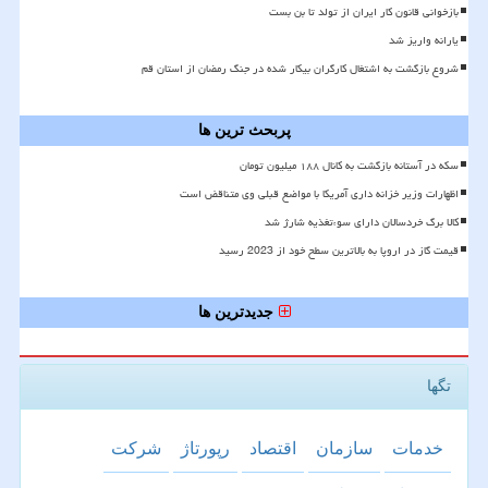
بازخوانی قانون کار ایران از تولد تا بن بست
یارانه واریز شد
شروع بازگشت به اشتغال کارگران بیکار شده در جنگ رمضان از استان قم
پربحث ترین ها
سکه در آستانه بازگشت به کانال ۱۸۸ میلیون تومان
اظهارات وزیر خزانه داری آمریکا با مواضع قبلی وی متناقض است
کالا برگ خردسالان دارای سوءتغذیه شارژ شد
قیمت گاز در اروپا به بالاترین سطح خود از 2023 رسید
جدیدترین ها
تگها
خدمات
سازمان
اقتصاد
رپورتاژ
شركت