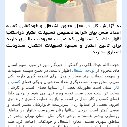
به گزارش كار در محل معاون اشتغال و خودكفایی كمیته
امداد ضمن بیان شرایط تخصیص تسهیلات اعتبار دراستانها
اظهار داشت: استانهایی كه ضریب محرومیت بالاتری دارند
برای تامین اعتبار و سهمیه تسهیلات اشتغال محدودیت
اعتباری ندارند.
حجت الله عبدالملكی در گفتگو با خبرنگار مهر در مورد سهم استان
های محروم از
بودجه
اشتغال
اظهار داشت: در تعیین سهمیه تسهیلات
و سهمیه ضمانت چند معیار و مدل برای تصمیم گیری داریم یكی
ضریب محرومیت است دیگری تعداد مددجویان و یكی فضای
كسب و
كار
استان است بطوریكه بعضی از استانها فضای كسب و كارشان
سخت تر است بدین سبب توجه ویژه تری می شود و برخی جاها
فضای كسب و كار سهل تر است و نیاز به حمایت كمتری دارند. وی
افزود: بعضی از استانها زنان سرپرست خانوارشان بیشتر است و
بعضی كمتر است. برخی استانها زنان سرپرست خانوار در مناطق
روستایی بیشتر هستند و برخی دیگر مثل استان تهران بیشتر در
مناطق شهری هستند. معاون اشتغال و خودكفایی اضافه كرد: همه