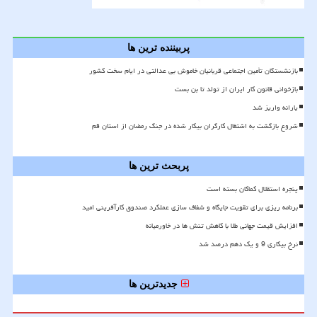
پربیننده ترین ها
بازنشستگان تأمین اجتماعی قربانیان خاموش بی عدالتی در ایام سخت کشور
بازخوانی قانون کار ایران از تولد تا بن بست
یارانه واریز شد
شروع بازگشت به اشتغال کارگران بیکار شده در جنگ رمضان از استان قم
پربحث ترین ها
پنجره استقلال کماکان بسته است
برنامه ریزی برای تقویت جایگاه و شفاف سازی عملکرد صندوق کارآفرینی امید
افزایش قیمت جهانی طلا با کاهش تنش ها در خاورمیانه
نرخ بیکاری 9 و یک دهم درصد شد
جدیدترین ها