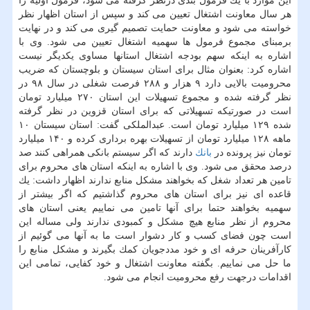
این موارد با یك فرمول بندی درنظر گرفته می شود، فرمول اولیه را
هر سال معاونت اشتغال تعیین می كند و سپس از استان اظهار نظر
خواسته می شود و معاونت حمایت تصمیم گیری می كند و در نهایت
برمبنای مجموع فرمول ها سهمیه اشتغال تعیین می شود. وی با
اشاره به اینكه سهم بودجه اشتغال استانها مساوی یكدیگر نیست
اشاره كرد: بعنوان مثال برای استان سیستان و بلوچستان كه ضریب
محرومیت بالایی دارد ۹ هزار و ۲۸۸ فرصت شغلی در سال ۹۸ در
نظر گرفته شده و مجموع تسهیلات این استان ۲۷۰ میلیارد تومان
است در صورتیكه تسهیلاتی كه برای استان قزوین در نظر گرفته
شده ۱۲۹ میلیارد تومان است. عبدالملكی گفت: استان سیستان ۱۰
ماهه ۱۲۸ میلیارد تومان از تسهیلات بهره برداری كرده و ۱۴۰ میلیارد
تومان نیز پرونده در
بانك
دارند كه اگر سیستم بانكی همراهی كنند صد
درصد محقق می شود. وی با اشاره به اینكه استان های محروم برای
تامین هر تعداد شغل كه بخواهند مشكل منابع ندارند اظهار داشت: یك
قاعده ای نیز برای استان های محروم گذاشتیم كه اگر بیشتر از
سهمیه بخواهند حتما برای آنها تامین می نماییم یعنی استان های
محروم از نظر منابع هیچ مشكل و كمبودی ندارند ولی مساله این
است چون فضای كسب و كار دشوار است ما به آنها می گوئیم از
كارآفرینان حرفه ای و خود مددجویان كمك بگیرند و مشكل منابع را
ما حل می نماییم. بگفته معاونت اشتغال و خود كفایی، تمامی این
اقدامات درجهت رفع محرومیت انجام می شود.