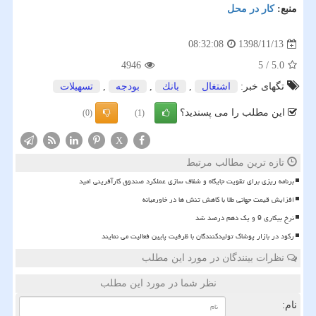
منبع:
كار در محل
1398/11/13
08:32:08
4946
5
/
5.0
تگهای خبر:
اشتغال
,
بانك
,
بودجه
,
تسهیلات
این مطلب را می پسندید؟
(0)
(1)
X
تازه ترین مطالب مرتبط
برنامه ریزی برای تقویت جایگاه و شفاف سازی عملکرد صندوق کارآفرینی امید
افزایش قیمت جهانی طلا با کاهش تنش ها در خاورمیانه
نرخ بیکاری 9 و یک دهم درصد شد
رکود در بازار پوشاک تولیدکنندگان با ظرفیت پایین فعالیت می نمایند
نظرات بینندگان در مورد این مطلب
نظر شما در مورد این مطلب
نام: