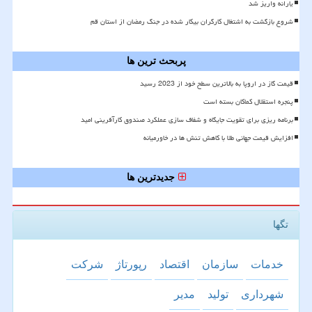
یارانه واریز شد
شروع بازگشت به اشتغال کارگران بیکار شده در جنگ رمضان از استان قم
پربحث ترین ها
قیمت گاز در اروپا به بالاترین سطح خود از 2023 رسید
پنجره استقلال کماکان بسته است
برنامه ریزی برای تقویت جایگاه و شفاف سازی عملکرد صندوق کارآفرینی امید
افزایش قیمت جهانی طلا با کاهش تنش ها در خاورمیانه
جدیدترین ها
تگها
خدمات
سازمان
اقتصاد
رپورتاژ
شركت
شهرداری
تولید
مدیر