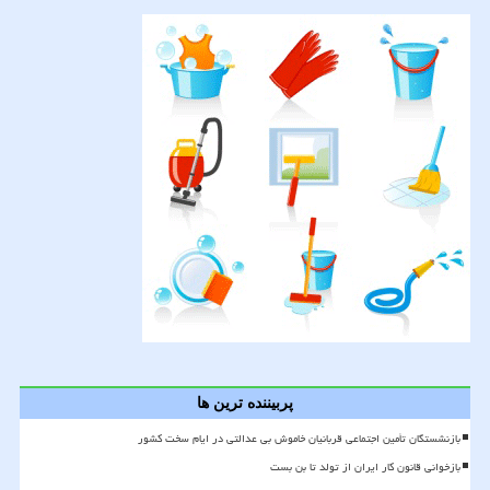
پربیننده ترین ها
بازنشستگان تأمین اجتماعی قربانیان خاموش بی عدالتی در ایام سخت کشور
بازخوانی قانون کار ایران از تولد تا بن بست