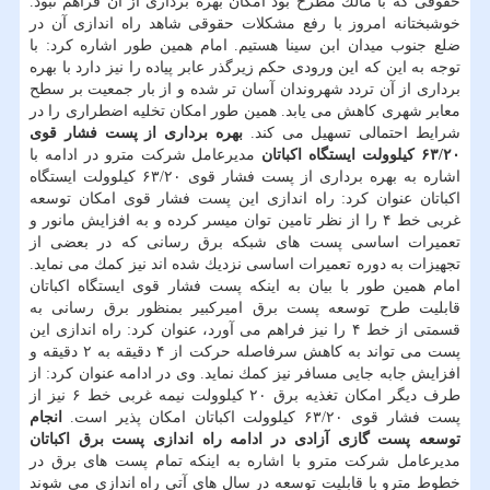
حقوقی كه با مالك مطرح بود امكان بهره برداری از آن فراهم نبود.
خوشبختانه امروز با رفع مشكلات حقوقی شاهد راه اندازی آن در
ضلع جنوب میدان ابن سینا هستیم. امام همین طور اشاره كرد: با
توجه به این كه این ورودی حكم زیرگذر عابر پیاده را نیز دارد با بهره
برداری از آن تردد شهروندان آسان تر شده و از بار جمعیت بر سطح
معابر شهری كاهش می یابد. همین طور امكان تخلیه اضطراری را در
شرایط احتمالی تسهیل می كند.
بهره برداری از پست فشار قوی
۶۳/۲۰ كیلوولت ایستگاه اكباتان
مدیرعامل شركت مترو در ادامه با
اشاره به بهره برداری از پست فشار قوی ۶۳/۲۰ كیلوولت ایستگاه
اكباتان عنوان كرد: راه اندازی این پست فشار قوی امكان توسعه
غربی خط ۴ را از نظر تامین توان میسر كرده و به افزایش مانور و
تعمیرات اساسی پست های شبكه برق رسانی كه در بعضی از
تجهیزات به دوره تعمیرات اساسی نزدیك شده اند نیز كمك می نماید.
امام همین طور با بیان به اینكه پست فشار قوی ایستگاه اكباتان
قابلیت طرح توسعه پست برق امیركبیر بمنظور برق رسانی به
قسمتی از خط ۴ را نیز فراهم می آورد، عنوان كرد: راه اندازی این
پست می تواند به كاهش سرفاصله حركت از ۴ دقیقه به ۲ دقیقه و
افزایش جابه جایی مسافر نیز كمك نماید. وی در ادامه عنوان كرد: از
طرف دیگر امكان تغذیه برق ۲۰ كیلوولت نیمه غربی خط ۶ نیز از
پست فشار قوی ۶۳/۲۰ كیلوولت اكباتان امكان پذیر است.
انجام
توسعه پست گازی آزادی در ادامه راه اندازی پست برق اكباتان
مدیرعامل شركت مترو با اشاره به اینكه تمام پست های برق در
خطوط مترو با قابلیت توسعه در سال های آتی راه اندازی می شوند