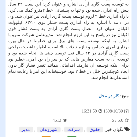
به توسعه پست گازی آزادی اشاره و عنوان كرد: این پست ۲۲ سال
پیش راه اندازی شده بود و تنها به پشتیبانی خط ۲مترو كمك می كرد.
با راه اندازی خط ۴ لزوم توسعه پست گازی آزادی نیز عنوان شد. وی
در ادامه با اشاره به راه اندازی پست فشار قوی ۶۳/۲۰ كیلوولت
اكباتان عنوان كرد: اتصال پست گازی آزادی به پست فشار قوی
اكباتان نیز در پاسخ به این لزوم انجام شد. مدیرعامل شركت مترو با
اشاره به اینكه توسعه پست های برق برای خطوط در حال بهره
برداری امری حساس و نیازمند دقت بالا است، اظهار داشت: طراحی
پست گازی آزادی در ۲۲ سال قبل توسط چینی ها انجام شده بود و
توسعه آن به سبب معارض هایی كه بر سر راه بود امری خطیر بود
برای اینكه توسعه آن نیازمند اقداماتی همانند تغییر فشار گاز بدون
ایجاد كوچكترین خلل در خط ۲ بود. خوشبختانه این امر با رعایت تمام
استانداردها انجام شد.
منبع:
كار در محل
1398/10/30
16:31:59
4513
5
/
5.0
تگهای خبر:
حقوق
,
شركت
,
شهروندان
,
مدیر