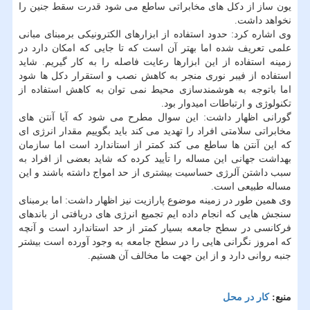
یون ساز از دكل های مخابراتی ساطع می شود قدرت سقط جنین را
نخواهد داشت.
وی اشاره كرد: حدود استفاده از ابزارهای الكترونیكی برمبنای مبانی
علمی تعریف شده اما بهتر آن است كه تا جایی كه امكان دارد در
زمینه استفاده از این ابزارها رعایت فاصله را به كار گیریم. شاید
استفاده از فیبر نوری منجر به كاهش نصب و استقرار دكل ها شود
اما باتوجه به هوشمندسازی محیط نمی توان به كاهش استفاده از
تكنولوژی و ارتباطات امیدوار بود.
گورانی اظهار داشت: این سوال مطرح می شود كه آیا آنتن های
مخابراتی سلامتی افراد را تهدید می كند باید بگوییم مقدار انرژی ای
كه این آنتن ها ساطع می كند كمتر از استاندارد است اما سازمان
بهداشت جهانی این مساله را تأیید كرده كه شاید بعضی از افراد به
سبب داشتن آلرژی حساسیت بیشتری از حد امواج داشته باشند و این
مساله طبیعی است.
وی همین طور در زمینه موضوع پارازیت نیز اظهار داشت: اما برمبنای
سنجش هایی كه انجام داده ایم تجمیع انرژی های دریافتی از باندهای
فركانسی در سطح جامعه بسیار كمتر از حد استاندارد است و آنچه
كه امروز نگرانی هایی را در سطح جامعه به وجود آورده است بیشتر
جنبه روانی دارد و از این جهت ما مخالف آن هستیم.
منبع:
كار در محل