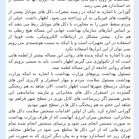
حد استاندارد هم نمی رسد.
گورانی با اشاره به اینكه در زمینه مضرات دكل های موبایل بیشتر از
واقعیت های فیزیكی به آن پرداخته می شود، اظهار داشت: خیلی از
مردم سقط جنین را به مجاورت با دكل های موبایل ربط می دهند كه
بر اساس آمارهای سازمان بهداشت جهانی این مساله هیچ ربطی به
هم ندارد. بیشتر مشكل در ارتباطات الكترونیكی، بحث فوبیا از
استفاده در این تجهیزات است و با اینكه به سمت هوشمندی می رویم
نمی توان از این ابزارها استفاده نكرد.
وی با اشاره به اینكه پدیده های روانی این مساله بیشتر از لطمه هایی
است كه از تكنولوژی می گیریم اظهار داشت: باید به سمتی برویم كه
فضای روانی جامعه از این مساله لطمه نبیند.
مسئول بهداشت پرتوهای وزارت بهداشت با اشاره به اینكه وزارت
بهداشت مسئول سلامت مردم و مهار استقرار و كاربری آنتن های
موبایل درسطح شهرها است اظهار داشت: الان شاهد به هم ریختگی
گسترده در استقرار دكل های مخابراتی و نیازمند ساماندهی این
بخش هستیم اگر زیرساخت های كابل نوری در سطح شهر فراهم بود
شاهد این حجم به هم ریختگی دكل ها در سطح شهر نبودیم.
گورانی اشاره كرد: یكی از اولین اقدامات سنجش سلامت دكل های
مخابراتی، سنجش میزان انرژی آنهاست كه از طرف وزارت بهداشت
به صورت مستمر انجام می شود و برمبنای سنجش انجام شده تمام
انرژی هایی كه از این دكل ها ساطع می شود در مناطق مختلف
تهران زیر حد استاندارد بوده و به بیان دیگر انرژی كه به صورت غیر