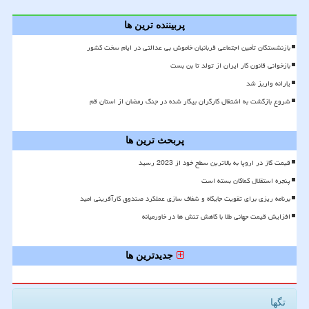
پربیننده ترین ها
بازنشستگان تأمین اجتماعی قربانیان خاموش بی عدالتی در ایام سخت کشور
بازخوانی قانون کار ایران از تولد تا بن بست
یارانه واریز شد
شروع بازگشت به اشتغال کارگران بیکار شده در جنگ رمضان از استان قم
پربحث ترین ها
قیمت گاز در اروپا به بالاترین سطح خود از 2023 رسید
پنجره استقلال کماکان بسته است
برنامه ریزی برای تقویت جایگاه و شفاف سازی عملکرد صندوق کارآفرینی امید
افزایش قیمت جهانی طلا با کاهش تنش ها در خاورمیانه
جدیدترین ها
تگها