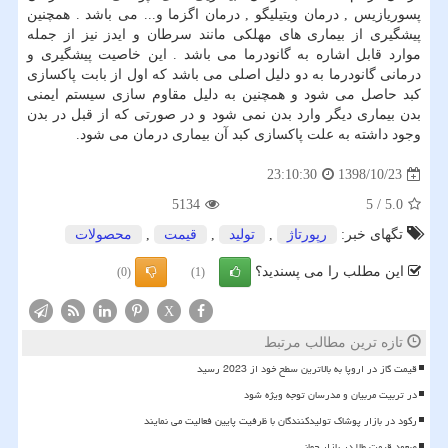
پسوریازیس , درمان ویتیلیگو , درمان اگزما و... می باشد . همچنین
پیشگیری از بیماری های مهلکی مانند سرطان و ایدز نیز از جمله
موارد قابل اشاره به گانودرما می باشد . این خاصیت پیشگیری و
درمانی گانودرما به دو دلیل اصلی می باشد که اول از بابت پاکسازی
کبد حاصل می شود و همچنین به دلیل مقاوم سازی سیستم ایمنی
بدن بیماری دیگر وارد بدن نمی شود و در صورتی که از قبل در بدن
وجود داشته به علت پاکسازی کبد آن بیماری درمان می شود.
1398/10/23
23:10:30
5134
5
/
5.0
تگهای خبر:
رپورتاژ
,
تولید
,
قیمت
,
محصولات
این مطلب را می پسندید؟
(0)
(1)
X
تازه ترین مطالب مرتبط
قیمت گاز در اروپا به بالاترین سطح خود از 2023 رسید
در تربیت مربیان و مدرسان توجه ویژه شود
رکود در بازار پوشاک تولیدکنندگان با ظرفیت پایین فعالیت می نمایند
صعود قیمت طلا در بازار جهانی