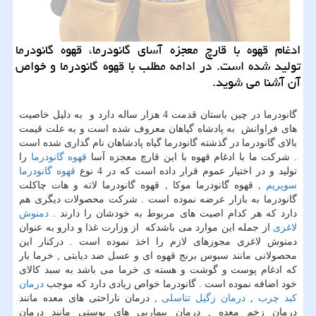
ادغام قهوه با قارچ معجزه آسای گانودرما، قهوه گانودرما
تولید شده است. در ادامه مطلب با قهوه گانودرما و خواص
آن آشنا می شوید.
گانودرما در چین باستان قدمت 4 هزار ساله دارد و به دلیل خاصیت
های فراوانش به پادشاه گیاهان معروف شده است و به علت قیمت
بالای گانودرما در گذشته گانودرما گیاه پادشاهان نام گذاری شده است
. شرکت ما با ادغام قهوه با این قارچ معجزه آسا
قهوه گانودرما
را
تولید و در اختیار عموم قرار داده است که در 4 نوع
قهوه گانودرما
سوپریم
, قهوه گانودرما موکا , قهوه گانودرما لاته و هات چاکلت
گانودرما به بازار عرضه نموده است . شرکت محصولات دیگری هم
دارد که هر کدام اصیت های مربوط به خودشان را دارند .
دمنوش
لاغری
از جمله این موارد می باشدکه از وزارت غذا و دارو به عنوان
دمنوش لاغری مجوزهای لازم را اخذ نموده است . درکنار این
محصولاتی مانند سبوس برنج قهوه ای و عسل ضد دیابتی , خرما بار
که ادغام پوست و گوشت و هسته ی خرما می باشد به سبد کالای
خود اضافه نموده است . گانودرما خواص زیادی دارد که موجب
درمان
کبد چرب
,
درمان زگیل تناسلی
, درمان ناراحتی های معده مانند
درمان زخم معده , درمان بیماریی های پوستی مانند درمان