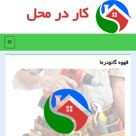
کار در محل
منو
قهوه گانودرما