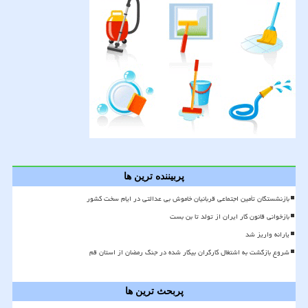
پربیننده ترین ها
بازنشستگان تأمین اجتماعی قربانیان خاموش بی عدالتی در ایام سخت کشور
بازخوانی قانون کار ایران از تولد تا بن بست
یارانه واریز شد
شروع بازگشت به اشتغال کارگران بیکار شده در جنگ رمضان از استان قم
پربحث ترین ها