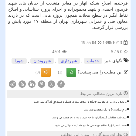
فرخنده، اصلاح شبكه انهار در معابر منشعب از خیابان های شهید
فریدون احمدی و شهید محمودزاده و اجرای پروژه شناسایی و اصلاح
نقاط آبگیر در سطح محلات همچون پروژه هایی است كه در بازدید
معاون فنی و عمرانی شهرداری تهران از منطقه ۱۷ مورد پایش و
بررسی قرار گرفتند.
1398/10/13
19:55:04
4501
5
/
5.0
تگهای خبر:
خدمات
,
شهرداری
,
شهروندان
,
شورا
این مطلب را می پسندید؟
(0)
(1)
X
تازه ترین مطالب مرتبط
برنامه ریزی برای تقویت جایگاه و شفاف سازی عملکرد صندوق کارآفرینی امید
نرخ بیکاری 9 و یک دهم درصد شد
پرداخت مطالبات گندمکاران تا ۲۲ مرداد به ۲۱۰ همت می رسد
سند استراتژیک نظام مهندسی تا دو ماه آینده نهائی می شود
نظرات بینندگان در مورد این مطلب