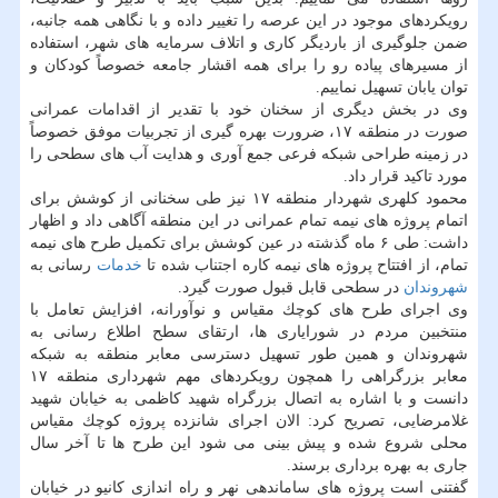
رویكردهای موجود در این عرصه را تغییر داده و با نگاهی همه جانبه،
ضمن جلوگیری از باردیگر كاری و اتلاف سرمایه های شهر، استفاده
از مسیرهای پیاده رو را برای همه اقشار جامعه خصوصاً كودكان و
توان یابان تسهیل نماییم.
وی در بخش دیگری از سخنان خود با تقدیر از اقدامات عمرانی
صورت در منطقه ۱۷، ضرورت بهره گیری از تجربیات موفق خصوصاً
در زمینه طراحی شبكه فرعی جمع آوری و هدایت آب های سطحی را
مورد تاكید قرار داد.
محمود كلهری شهردار منطقه ۱۷ نیز طی سخنانی از كوشش برای
اتمام پروژه های نیمه تمام عمرانی در این منطقه آگاهی داد و اظهار
داشت: طی ۶ ماه گذشته در عین كوشش برای تكمیل طرح های نیمه
تمام، از افتتاح پروژه های نیمه كاره اجتناب شده تا
خدمات
رسانی به
شهروندان
در سطحی قابل قبول صورت گیرد.
وی اجرای طرح های كوچك مقیاس و نوآورانه، افزایش تعامل با
منتخبین مردم در شورایاری ها، ارتقای سطح اطلاع رسانی به
شهروندان و همین طور تسهیل دسترسی معابر منطقه به شبكه
معابر بزرگراهی را همچون رویكردهای مهم شهرداری منطقه ۱۷
دانست و با اشاره به اتصال بزرگراه شهید كاظمی به خیابان شهید
غلامرضایی، تصریح كرد: الان اجرای شانزده پروژه كوچك مقیاس
محلی شروع شده و پیش بینی می شود این طرح ها تا آخر سال
جاری به بهره برداری برسند.
گفتنی است پروژه های ساماندهی نهر و راه اندازی كانیو در خیابان