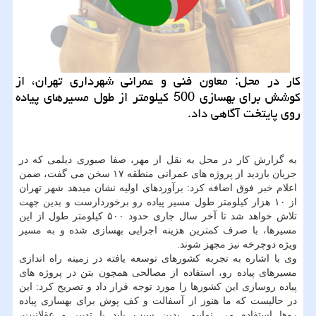
كار در محل: معاون فنی و عمرانی شهرداری تهران، از
كوشش برای بهسازی 500 كیلومتر از طول مسیرهای پیاده
روی پایتخت آگاهی داد.
به گزارش كار در محل به نقل از مهر، صفا صبوری دیلمی كه در
جریان بازدید از پروژه های عمرانی منطقه ۱۷ سخن می گفت، ضمن
اعلام خبر فوق اضافه كرد: برآوردهای اولیه نشان میدهد شهر تهران
از ۱۰ هزار كیلومتر طول مسیر پیاده رو برخوردارست و بدین جهت
تلاش خواهد شد تا آخر سال جاری حدود ۵۰۰ كیلومتر طول از این
مسیرها، با صرف كمترین هزینه اجرایی بهسازی شده و به مسیر
ویژه دوچرخه نیز مجهز شوند.
وی با اشاره به تجربه كشورهای توسعه یافته در زمینه راه اندازی
مسیرهای پیاده رو، استفاده از مصالحی همچون بتن در پروژه های
پیاده روسازی این كشورها را مورد توجه قرار داد و تصریح كرد: این
در حالیست كه ما هنوز از آسفالت و كف پوش برای بهسازی پیاده
روها استفاده می نماییم. بدین سبب باید با تدبیر و عقلانیت،