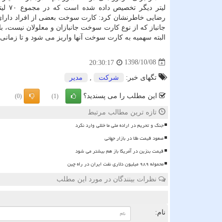
لیتر دیگر تخ
رضایی خاطرنشان كرد: كارت سوخت بعضی از افراد دارای
جانباز كه از نوع كارت سوخت جانبازان و معلولان نیست، باید
البته سهمیه به كارت سوخت آنها واریز می شود و تا زمانی 
1398/10/08
20:30:17
تگهای خبر:
شركت
,
مدیر
این مطلب را می پسندید؟
(0)
(1)
تازه ترین مطالب مرتبط
جنگ و تحریم در اراده ملی ما خللی وارد نکرد
صعود قیمت طلا در بازار جهانی
قیمت بنزین در آمریکا باز هم بیشتر می شود
محموله ۹۸۹ میلیون دلاری نفت ایران در راه چین
نظرات بینندگان در مورد این مطلب
ن
نام: