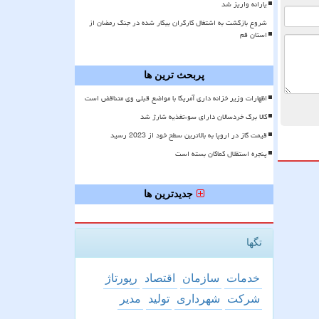
یارانه واریز شد
شروع بازگشت به اشتغال کارگران بیکار شده در جنگ رمضان از
استان قم
پربحث ترین ها
اظهارات وزیر خزانه داری آمریکا با مواضع قبلی وی متناقض است
کالا برگ خردسالان دارای سوءتغذیه شارژ شد
قیمت گاز در اروپا به بالاترین سطح خود از 2023 رسید
پنجره استقلال کماکان بسته است
جدیدترین ها
تگها
خدمات
سازمان
اقتصاد
رپورتاژ
شركت
شهرداری
تولید
مدیر