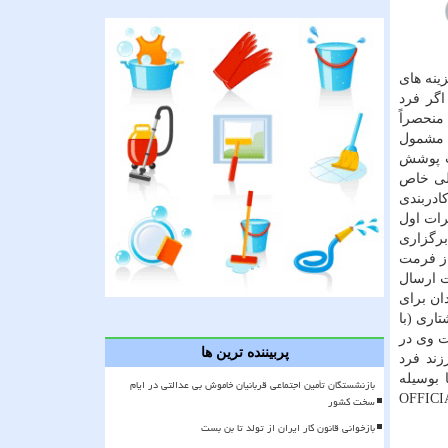
ینه های
اگر فرد
منحصراً
 مشمول
حت پوشش
حلی خاص
ادربندی
رات اول
خاب كمیته برگزاری
 حداكثر ۳ دقیقه بوده و با یكی از فرمت
ت ارسال
 مندان برای
 فایل نوشتاری (با
ت وی در
پربیننده ترین ها
زند فرد
 طور اطلاعات موردنیاز برای تماسهای ضروری احتمالی، به آدرس پست الكترونیك PHOTO@TAMIN.IR یا بوسیله
بازنشستگان تأمین اجتماعی قربانیان خاموش بی عدالتی در ایام
اعی در پیام رسان سروش به آدرس @OFFICIALTAMIN.IR
سخت کشور
بازخوانی قانون کار ایران از تولد تا بن بست