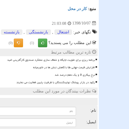
منبع:
كار در محل
1398/10/07
21:03:08
تگهای خبر:
اشتغال
,
بازنشستگی
,
بازنشسته
,
این مطلب را می پسندید؟
(0)
(1)
تازه ترین مطالب مرتبط
برنامه ریزی برای تقویت جایگاه و شفاف سازی عملکرد صندوق کارآفرینی امید
افزایش قیمت جهانی طلا با کاهش تنش ها در خاورمیانه
نرخ بیکاری 9 و یک دهم درصد شد
رکود در بازار پوشاک تولیدکنندگان با ظرفیت پایین فعالیت می نمایند
نظرات بینندگان در مورد این مطلب
ن
نام:
ایمیل: