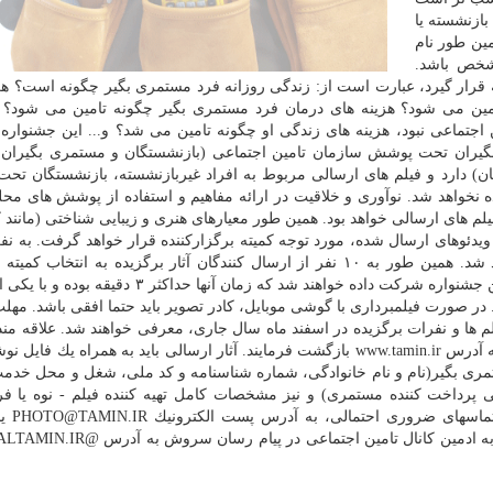
بازنشسته یا
ین طور نام
شخص باشد.
 قرار گیرد، عبارت است از: زندگی روزانه فرد مستمری بگیر چگونه است؟ هز
مین می شود؟ هزینه های درمان فرد مستمری بگیر چگونه تامین می شود؟ 
اجتماعی نبود، هزینه های زندگی او چگونه تامین می شد؟ و... این جشنواره 
بگیران تحت پوشش سازمان تامین اجتماعی (بازنشستگان و مستمری بگیران
) دارد و فیلم های ارسالی مربوط به افراد غیربازنشسته، بازنشستگان ت
خواهد شد. نوآوری و خلاقیت در ارائه مفاهیم و استفاده از پوشش های م
م های ارسالی خواهد بود. همین طور معیارهای هنری و زیبایی شناختی (مانند ك
یدئوهای ارسال شده، مورد توجه كمیته برگزاركننده قرار خواهد گرفت. به نف
تا سوم این جشنواره لوح تقدیر و جوایز نقدی اهدا خواهد شد. همین طور به ۱۰ نفر از ارسال كنندگان آثار برگزیده به انت
جشنواره، جوایز نقدی پرداخت خواهد شد. فیلم هایی در این جشنواره شركت داده خواهند شد كه زمان آنها
. در صورت فیلمبرداری با گوشی موبایل، كادر تصویر باید حتما افقی باشد. مهل
اره، تا پانزدهم بهمن ماه ۱۳۹۸ است و فیلم ها و نفرات برگزیده در اسفند ماه سال جاری، معرفی خواهند شد. علاقه
دریافت اطلاعات بیشتر به سایت سازمان تأمین اجتماعی به آدرس www.tamin.ir بازگشت فرمایند. آثار ارسالی باید به همراه یك
ا مستمری بگیر(نام و نام خانوادگی، شماره شناسنامه و كد ملی، شغل و محل خدم
رداخت كننده مستمری) و نیز مشخصات كامل تهیه كننده فیلم - نوه یا فر
مستمری بگیر باشد. همین
شبكه اجتماعی واتساپ به شماره تلفن ۰۹۲۰۳۱۶۶۵۹۵ یا به ادمین كانال تامین اجتم