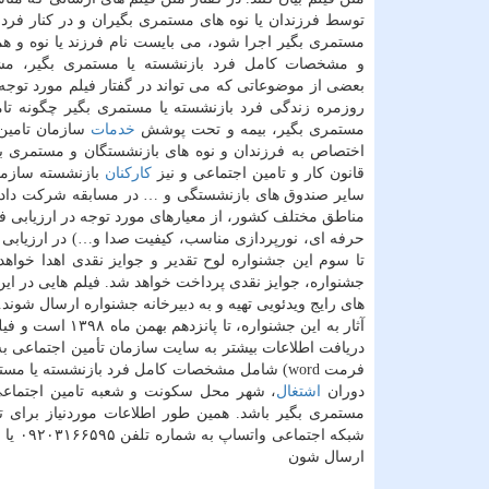
توسط فرزندان یا نوه های مستمری بگیران و در كنار فرد 
مستمری بگیر اجرا شود، می بایست نام فرزند یا نوه و هم
و مشخصات كامل فرد بازنشسته یا مستمری بگیر، م
بعضی از موضوعاتی كه می تواند در گفتار فیلم مورد توجه
روزمره زندگی فرد بازنشسته یا مستمری بگیر چگونه تا
مستمری بگیر، بیمه و تحت پوشش
خدمات
سازمان تامین 
اختصاص به فرزندان و نوه های بازنشستگان و مستمری 
قانون كار و تامین اجتماعی و نیز
كاركنان
بازنشسته سازمان
سایر صندوق های بازنشستگی و … در مسابقه شركت داده ن
مناطق مختلف كشور، از معیارهای مورد توجه در ارزیابی فیل
حرفه ای، نورپردازی مناسب، كیفیت صدا و…) در ارزیابی و
های رایج ویدئویی تهیه و به دبیرخانه جشنواره ارسال شوند
آثار به این جشنو
فرمت word) شامل مشخصات كامل فرد بازنشسته ی
دوران
اشتغال
، شهر محل سكونت و شعبه تامین اجتماعی پ
ارسال شون