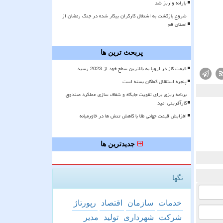
یارانه واریز شد
شروع بازگشت به اشتغال کارگران بیکار شده در جنگ رمضان از
استان قم
پربحث ترین ها
قیمت گاز در اروپا به بالاترین سطح خود از 2023 رسید
پنجره استقلال کماکان بسته است
برنامه ریزی برای تقویت جایگاه و شفاف سازی عملکرد صندوق
کارآفرینی امید
افزایش قیمت جهانی طلا با کاهش تنش ها در خاورمیانه
جدیدترین ها
تگها
خدمات
سازمان
اقتصاد
رپورتاژ
شركت
شهرداری
تولید
مدیر