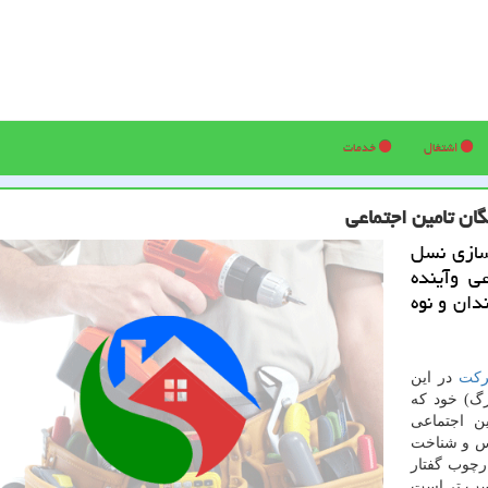
اشتغال
خدمات
ان تامین اجتماعی
اسازی نسل
ی وآینده
دان و نوه
كت
در این
زرگ) خود كه
ن اجتماعی
اس و شناخت
رچوب گفتار
ناسب تر است