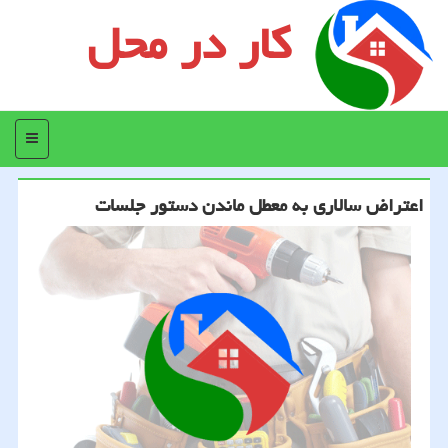
کار در محل
منو
اعتراض سالاری به معطل ماندن دستور جلسات