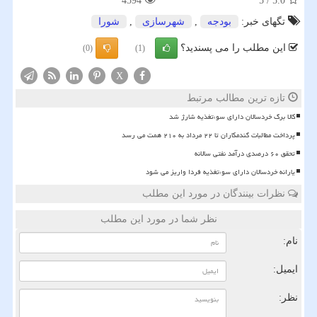
4594
5
/
5.0
تگهای خبر:
بودجه
,
شهرسازی
,
شورا
این مطلب را می پسندید؟
(0)
(1)
X
تازه ترین مطالب مرتبط
کالا برگ خردسالان دارای سوءتغذیه شارژ شد
پرداخت مطالبات گندمکاران تا ۲۲ مرداد به ۲۱۰ همت می رسد
تحقق ۶۰ درصدی درآمد نفتی سالانه
یارانه خردسالان دارای سوءتغذیه فردا واریز می شود
نظرات بینندگان در مورد این مطلب
نظر شما در مورد این مطلب
نام:
ایمیل:
نظر: