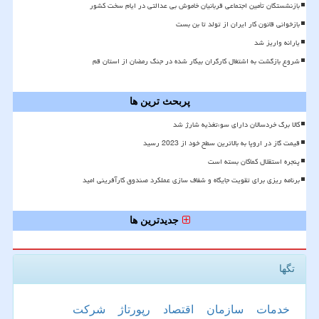
بازنشستگان تأمین اجتماعی قربانیان خاموش بی عدالتی در ایام سخت کشور
بازخوانی قانون کار ایران از تولد تا بن بست
یارانه واریز شد
شروع بازگشت به اشتغال کارگران بیکار شده در جنگ رمضان از استان قم
پربحث ترین ها
کالا برگ خردسالان دارای سوءتغذیه شارژ شد
قیمت گاز در اروپا به بالاترین سطح خود از 2023 رسید
پنجره استقلال کماکان بسته است
برنامه ریزی برای تقویت جایگاه و شفاف سازی عملکرد صندوق کارآفرینی امید
جدیدترین ها
تگها
خدمات
سازمان
اقتصاد
رپورتاژ
شركت