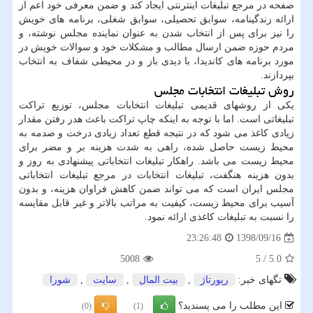
صفحه در مرجع تبلیغات اینترنتی ایجاد کند و ضمن معرفی خود اعم از
ارائه زندگینامه، سوابق تحصیلی، سوابق شغلی، برنامه های خویش
را نیز برای پس از انتخاب شدن به عنوان نماینده مجلس نوشته، و
مردم حوزه ضمن ارسال مطالب و مشکلات خود و سوالات خویش در
مورد برنامه های کاندیدا، با دیدی باز و در محیطی شفاف به انتخاب
بپردازند.
روش تبلیغات انتخابات مجلس
یکی از روشهای قدیمی تبلیغات انتخابات مجلس، توزیع تراکت
تبلیغاتی است. اما با توجه به اینکه چاپ تراکت باعث هدر رفتن مقدار
زیادی کاغذ می شود که در نتیجه قطع تعداد زیادی درخت و صدمه به
محیط زیست حاصل شده، راهی به شدت هزینه بر و مضر برای
محیط زیست می باشد. راهکار تبلیغات انتخاباتی پیشنهادی به روز و
بدون هزینه هنگفت، تبلیغات انتخابات در مرجع تبلیغات انتخاباتی
مجلس ایران است که می تواند ضمن کاهش فراوان هزینه، و بدون
آسیب برای محیط زیست، کیفیت به مراتب بالاتر و غیر قابل مقایسه
را نسبت به تبلیغات کاغذی ارائه نمود.
1398/09/16
23:26:48
5008
5
/
5.0
تگهای خبر:
رپورتاژ
,
بیت المال
,
سایت
,
شورا
این مطلب را می پسندید؟
(0)
(1)