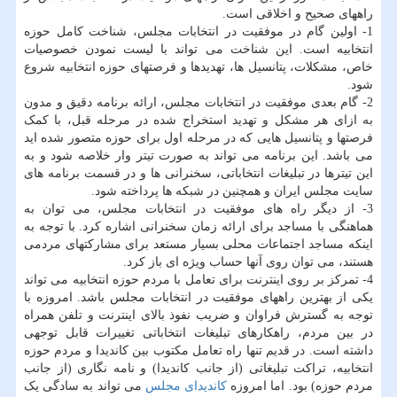
راههای صحیح و اخلاقی است.
1- اولین گام در موفقیت در انتخابات مجلس، شناخت کامل حوزه
انتخابیه است. این شناخت می تواند با لیست نمودن خصوصیات
خاص، مشکلات، پتانسیل ها، تهدیدها و فرصتهای حوزه انتخابیه شروع
شود.
2- گام بعدی موفقیت در انتخابات مجلس، ارائه برنامه دقیق و مدون
به ازای هر مشکل و تهدید استخراج شده در مرحله قبل، با کمک
فرصتها و پتانسیل هایی که در مرحله اول برای حوزه متصور شده اید
می باشد. این برنامه می تواند به صورت تیتر وار خلاصه شود و به
این تیترها در تبلیغات انتخاباتی، سخنرانی ها و در قسمت برنامه های
سایت مجلس ایران و همچنین در شبکه ها پرداخته شود.
3- از دیگر راه های موفقیت در انتخابات مجلس، می توان به
هماهنگی با مساجد برای ارائه زمان سخنرانی اشاره کرد. با توجه به
اینکه مساجد اجتماعات محلی بسیار مستعد برای مشارکتهای مردمی
هستند، می توان روی آنها حساب ویژه ای باز کرد.
4- تمرکز بر روی اینترنت برای تعامل با مردم حوزه انتخابیه می تواند
یکی از بهترین راههای موفقیت در انتخابات مجلس باشد. امروزه با
توجه به گسترش فراوان و ضریب نفوذ بالای اینترنت و تلفن همراه
در بین مردم، راهکارهای تبلیغات انتخاباتی تغییرات قابل توجهی
داشته است. در قدیم تنها راه تعامل مکتوب بین کاندیدا و مردم حوزه
انتخابیه، تراکت تبلیغاتی (از جانب کاندیدا) و نامه نگاری (از جانب
مردم حوزه) بود. اما امروزه
کاندیدای مجلس
می تواند به سادگی یک