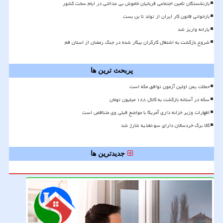
بازنشستگان تأمین اجتماعی قربانیان خاموش بی عدالتی در ایام سخت کشور
بازخوانی قانون کار ایران از تولد تا بن بست
یارانه واریز شد
شروع بازگشت به اشتغال کارگران بیکار شده در جنگ رمضان از استان قم
پربحث ترین ها
حملات یمن اولین آزمون توافق مکه است
سکه در آستانه بازگشت به کانال ۱۸۸ میلیون تومان
اظهارات وزیر خزانه داری آمریکا با مواضع قبلی وی متناقض است
کالا برگ خردسالان دارای سوءتغذیه شارژ شد
جدیدترین ها