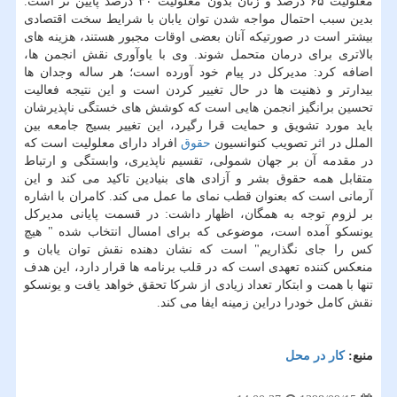
معلولیت ۶۵ درصد و زنان بدون معلولیت ۳۰ درصد پایین تر است.
بدین سبب احتمال مواجه شدن توان یابان با شرایط سخت اقتصادی
بیشتر است در صورتیكه آنان بعضی اوقات مجبور هستند، هزینه های
بالاتری برای درمان متحمل شوند. وی با یاوآوری نقش انجمن ها،
اضافه كرد: مدیركل در پیام خود آورده است؛ هر ساله وجدان ها
بیدارتر و ذهنیت ها در حال تغییر كردن است و این نتیجه فعالیت
تحسین برانگیز انجمن هایی است كه كوشش های خستگی ناپذیرشان
باید مورد تشویق و حمایت قرا رگیرد، این تغییر بسیج جامعه بین
الملل در اثر تصویب كنوانسیون
حقوق
افراد دارای معلولیت است كه
در مقدمه آن بر جهان شمولی، تقسیم ناپذیری، وابستگی و ارتباط
متقابل همه حقوق بشر و آزادی های بنیادین تاكید می كند و این
آرمانی است كه بعنوان قطب نمای ما عمل می كند. كامران با اشاره
بر لزوم توجه به همگان، اظهار داشت: در قسمت پایانی مدیركل
یونسكو آمده است، موضوعی كه برای امسال انتخاب شده " هیچ
كس را جای نگذاریم" است كه نشان دهنده نقش توان یابان و
منعكس كننده تعهدی است كه در قلب برنامه ها قرار دارد، این هدف
تنها با همت و ابتكار تعداد زیادی از شركا تحقق خواهد یافت و یونسكو
نقش كامل خودرا دراین زمینه ایفا می كند.
منبع:
كار در محل