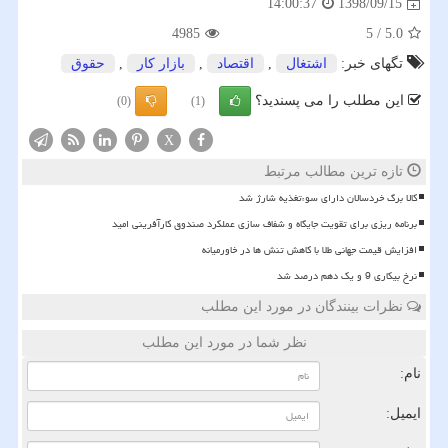
1398/09/15
14:00:37
4985
5
/
5.0
تگهای خبر:
اشتغال
,
اقتصاد
,
بازار كار
,
حقوق
این مطلب را می پسندید؟
(0)
(1)
X
تازه ترین مطالب مرتبط
کالا برگ خردسالان دارای سوءتغذیه شارژ شد
برنامه ریزی برای تقویت جایگاه و شفاف سازی عملکرد صندوق کارآفرینی امید
افزایش قیمت جهانی طلا با کاهش تنش ها در خاورمیانه
نرخ بیکاری 9 و یک دهم درصد شد
نظرات بینندگان در مورد این مطلب
نظر شما در مورد این مطلب
نام:
ایمیل: