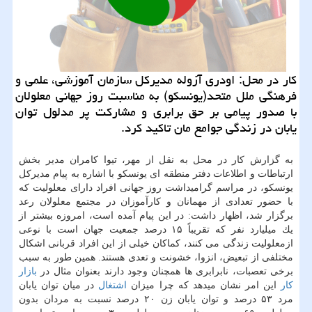
كار در محل: اودری آزوله مدیركل سازمان آموزشی، علمی و
فرهنگی ملل متحد(یونسكو) به مناسبت روز جهانی معلولان
با صدور پیامی بر حق برابری و مشاركت پر مدلول توان
یابان در زندگی جوامع مان تاكید كرد.
به گزارش كار در محل به نقل از مهر، تیوا كامران مدیر بخش
ارتباطات و اطلاعات دفتر منطقه ای یونسكو با اشاره به پیام مدیركل
یونسكو، در مراسم گرامیداشت روز جهانی افراد دارای معلولیت كه
با حضور تعدادی از مهمانان و كارآموزان در مجتمع معلولان رعد
برگزار شد، اظهار داشت: در این پیام آمده است، امروزه بیشتر از
یك میلیارد نفر كه تقریباً ۱۵ درصد جمعیت جهان است با نوعی
ازمعلولیت زندگی می كنند، كماكان خیلی از این افراد قربانی اشكال
مختلفی از تبعیض، انزوا، خشونت و تعدی هستند. همین طور به سبب
برخی تعصبات، نابرابری ها همچنان وجود دارند بعنوان مثال در
بازار
كار
این امر نشان میدهد كه چرا میزان
اشتغال
در میان توان یابان
مرد ۵۳ درصد و توان یابان زن ۲۰ درصد نسبت به مردان بدون