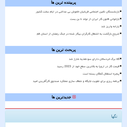
پربیننده ترین ها
بازنشستگان تأمین اجتماعی قربانیان خاموش بی عدالتی در ایام سخت کشور
بازخوانی قانون کار ایران از تولد تا بن بست
یارانه واریز شد
شروع بازگشت به اشتغال کارگران بیکار شده در جنگ رمضان از استان قم
پربحث ترین ها
کالا برگ خردسالان دارای سوءتغذیه شارژ شد
قیمت گاز در اروپا به بالاترین سطح خود از 2023 رسید
پنجره استقلال کماکان بسته است
برنامه ریزی برای تقویت جایگاه و شفاف سازی عملکرد صندوق کارآفرینی امید
جدیدترین ها
تگها