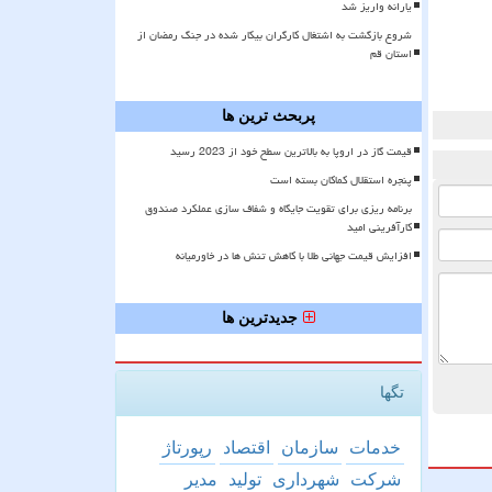
یارانه واریز شد
شروع بازگشت به اشتغال کارگران بیکار شده در جنگ رمضان از
استان قم
پربحث ترین ها
قیمت گاز در اروپا به بالاترین سطح خود از 2023 رسید
پنجره استقلال کماکان بسته است
برنامه ریزی برای تقویت جایگاه و شفاف سازی عملکرد صندوق
کارآفرینی امید
افزایش قیمت جهانی طلا با کاهش تنش ها در خاورمیانه
جدیدترین ها
تگها
خدمات
سازمان
اقتصاد
رپورتاژ
شركت
شهرداری
تولید
مدیر