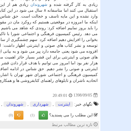
زیادی به كار گرفته شده و
شهروندان
زیادی هم از این ك
استقبال می كنند اما متاسفانه ۸ سال می شود در 
وارد نشده و این مایه تاسف و خجالت است. حق شناس ب
اینكه ما امروزه در موقعیتی هستیم كه روكرد مان در مقول
بخوانی را افزایش دهیم اضافه كرد: سهم چشمگیری از سا
افزوده می شود یعنی جامعه دارد پیر می شود و به بیانی 
هزار نفر بود اما امروز می توانیم با هدف قرار دادن قشر
اینترنتی و صوتی را نشر دهیم. حق شناس در ادامه اضاف
كمیسیون فرهنگی و اجتماعی شورای شهر تهران با اشاره ب
اتحادیه ناشران و تابلوهای راهنمای كتابفروشی ها و همكاری 
1398/09/05
20:49:01
تگهای خبر:
اینترنت
,
شهرداری
,
شهروندان
,
این مطلب را می پسندید؟
(0)
(1)
تازه ترین مطالب مرتبط