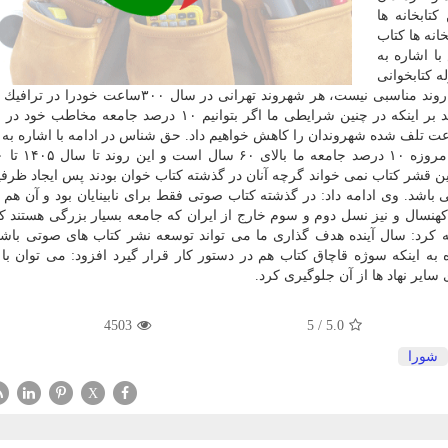
تابخانه ها
این كتابخانه ها كتاب
ا اشاره به
ه كتابخوانی
را باید بروز نماییم اضافه كرد: روندی كه شاهد می باشیم روند مناسبی نیست، هر شهروند تهرانی در سا
می دهد. رئیس كمیسیون فرهنگی و اجتماعی شورا با تاكید بر اینكه در چنین شرایطی ما اگر بتوانیم ۱۰ درصد ج
عت تلف شده شهروندان را كاهش خواهیم داد. حق شناس در ادامه با اشاره ب
این قشر كتاب نمی خواند گرچه آنان در گذشته كتاب خوان بودند پس ایجاد ظرف
 كهنسال و نیز نسل دوم و سوم خارج از ایران كه جامعه بسیار بزرگی هستند ك
ه كرد: سال آینده هدف گذاری ما می تواند توسعه نشر كتاب های صوتی باش
ه اینكه سوژه قاچاق كتاب هم در دستور كار قرار گیرد افزود: می توان با
سایر نهاد ها از آن جلوگیری كرد.
4503
5
/
5.0
شورا
X