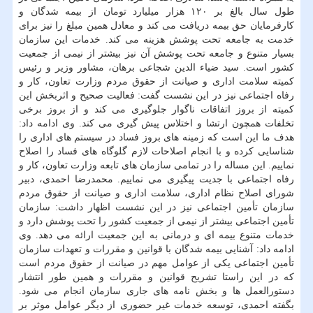
طول سال بالغ بر ۱۲۰ هزار میلیارد تومان از بیمه شدگان و
كارفرمایان حق بیمه دریافت می كند و معادل همین مبلغ را نیز برای
خدمت به جامعه تحت پوشش هزینه می كند. خدمات این سازمان
بسیار متنوع و جامعه تحت پوشش آن نیز بیشتر از نیمی از جمعیت
كشور است. سید ضیاء الدین شجاعی برهان، مشاور وزیر و رئیس
كمیته سلامت اداری و صیانت از حقوق مردم وزارت تعاون، كار و
رفاه اجتماعی نیز در این نشست گفت: فعالیت صحیح و اثربخش این
كمیته از بروز اتفاقات ناگوار جلوگیری می كند و از بروز برخی
تخلفات همچون ارتشا و اختلاس پیش گیری می كند. وی ادامه داد:
هدف ما این است كه زمینه های بروز فساد در سیستم های اداری را
شناسایی كرده و با انجام اصلاحات لازم گلوگاه های فساد را اصلاح
نماییم. این مساله را در تمامی سازمان های تابعه وزارت تعاون، كار و
رفاه اجتماعی با جدیت پیگیری می نماییم. محمدرضا احمدی، دبیر
شورای اصلاح نظام اداری، سلامت اداری و صیانت از حقوق مردم
سازمان تأمین اجتماعی نیز در این نشست اظهار داشت: سازمان
تأمین اجتماعی بیشتر از نیمی از جمعیت كشور را تحت پوشش دارد و
خدمات متنوع بیمه ای و درمانی به این جمعیت ارائه می دهد. وی
ادامه داد: آشنایی بیمه شدگان با قوانین و مقررات و تعهدات سازمان
تأمین اجتماعی یكی از عوامل مهم در صیانت از حقوق مردم است
كه در این راستا تشریح قوانین و مقررات و همین طور انتشار
دستورالعمل ها و بخش نامه های جاری سازمان انجام می شود.
بگفته احمدی، توسعه خدمات غیر حضوری از دیگر عوامل موثر بر