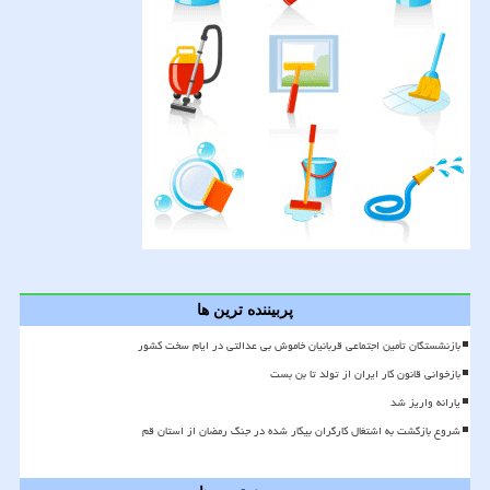
پربیننده ترین ها
بازنشستگان تأمین اجتماعی قربانیان خاموش بی عدالتی در ایام سخت کشور
بازخوانی قانون کار ایران از تولد تا بن بست
یارانه واریز شد
شروع بازگشت به اشتغال کارگران بیکار شده در جنگ رمضان از استان قم