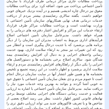
پرداخت مطالبات جاری مراكز درمانی طرف قرارداد با سازمان
تأمین اجتماعی پرداخت می شود، اضافه كرد: برای پرداخت مطالبات
معوق نیز درحال چاره اندیشی هستیم و در آینده نزدیك خبرهای خوبی
خواهیم داشت. بگفته سالاری رضایتمندی بیشتر مردم از دریافت
خدمات درمانی هدف نهایی همكاریهای سازمان تأمین اجتماعی با
وزارت بهداشت است و پرداخت مطالبات مراكز طرف قرارداد
ارتقاء خدمات این مراكز و افزایش اعتبار دفترچه های درمانی را به
همراه خواهد داشت. مدیرعامل سازمان تأمین اجتماعی اصلاح
فرآیندهای اداری مربوط به انتصاب مدیران این سازمان را از دیگر
برنامه هایی برشمرد كه با جدیت درحال پیگیری است و انتظار می
رود كه این تغییرات نیز منجر به ارتقاء سلامت اداری، بهبود خدمت
رسانی واحدهای اجرایی و به دنبال آن افزایش رضایتمندی بیمه
شدگان شود. سالاری اصلاح برخی بخشنامه ها و دستورالعمل های
اجرایی را یكی دیگر از راهكارهای افزایش رضایتمندی مردم و ارتقاء
سلامت اداری برشمرد و اظهار داشت: در این زمینه تجمیع و تلخیص
بخشنامه ها و همین طور انتشار آنها در سایت سازمان درحال انجام
است تا عموم مردم و ذی نفعان سازمان تأمین اجتماعی با حقوق خود
به خوبی آشنا گردند و بتوانند به بهترین وجه خدمات مورد نیاز را
دریافت نمایند. مدیرعامل سازمان تأمین اجتماعی با اشاره به ارزیابی
فعالیت و خدمت رسانی دستگاه های اجرایی مختلف توسط برخی
نهادهای قانونی كشور اظهار داشت: بنظر می رسد اصلاح بعضی از
شاخص ها و یا تعریف فاكتورهای جدید می تواند ارزیابی دقیق تری را
به همراه داشته باشد. سالاری اضافه كرد: سازمان تأمین اجتماعی در