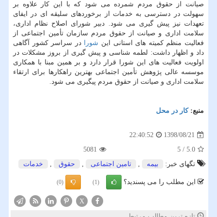
صیانت از حقوق مردم شمرده می شود كه با این كار علاوه بر
سهولت در دسترسی به خدمات از برخوردهای سلیقه ای در ایفای
تعهدات نیز پیش گیری می شود. دبیر شورای اصلاح نظام اداری،
سلامت اداری و صیانت از حقوق مردم سازمان تأمین اجتماعی از
فعالیت منظم كمیته های استانی این
شورا
در سراسر كشور آگاهی
داد و اظهار داشت: لطمه شناسی و پیش گیری از بروز مشكلات در
اولویت فعالیت های این شورا قرار دارد و بر همین مبنا با همكاری
موسسه عالی پژوهش تأمین اجتماعی بهترین راهكارها برای ارتقاء
سلامت اداری و صیانت از حقوق مردم پیگیری می شود.
منبع:
كار در محل
1398/08/21
22:40:52
5081
5
/
5.0
تگهای خبر:
بیمه
,
تامین اجتماعی
,
حقوق
,
خدمات
این مطلب را می پسندید؟
(0)
(1)
X
تازه ترین مطالب مرتبط