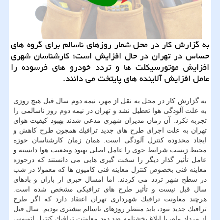
به گزارش كار در محل شمار روزهای ناسالم برای گروه های
حساس در تهران در حال افزایش است؛ كارشناسان شهری
افزایش موتورسیكلت ها و تردد خودرو های فرسوده را
عامل افزایش آلاینده های پایتخت می دانند.
به گزارش كار در محل به نقل از مهر، نیمه دوم سال قبل هیچ روزی
به علت آلودگی هوا تعطیل نشد و تهران در نیمه دوم روز ناسالمی را
تجربه نكرد. آن زمان مدیران شهری مدعی شدند بهبود كیفیت هوای
تهران به علت اجرای طرح های جدید ترافیك همچون طرح كاهش و
ایجاد محدوده كنترل آلودگی است. همان زمان كارشناسان حوزه
محیط زیست شرایط جوی را عامل اصلی بهبود وضعیت هوا دانسته و
عامل تأثیر گذار دیگر را سخت گیری هایی می دانستند كه درحوزه
معاینه فنی بخصوص كنترل معاینه فنی كامیون ها كه معمولا در شب
در سطح شهر تردد می كردند. اما امسال خبری از باران و بادهای
سال قبل نیست و تأثیر طرح های ترافیكی مشخص شده است.
هرچند معاونت ترافیك شهرداری تهران اعتقاد دارد كه اگر طرح
ترافیك جدید نبود، باید منتظر روزهای ناسالم بیشتری بودیم. سال قبل
از مرداد ماه، با ابلاغ بخشنامه ضد دود معاونت ترافیك كنترل اتوبوس