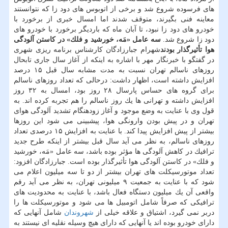
های فرسوده شروع شد و برخی از اتوبوس های دود زا كه نتوانستند
معاینه فنی بگیرند، متوقف شدند اما امسال خبری از برخورد با
خودرو های دود زا نبود، تا آبان ماه كه باردیگر برخورد با خودرو های
دود زا شروع شد.
سه عامل «مَه، خورشید و فلك» در كاستن آلودگی
هوا تأثیرگذار بودند
شهرام جبارزادگان كارشناس برنامه ریزی شهری
در گفتگو با خبرنگار مهر با اشاره به اینكه از آغاز سال جاری تابحال
روزهای ناسالم تهران نسبت به مدت مشابه سال قبل ۱۵ درصد
افزایش داشته است، اظهار داشت: درحالی كه تعداد روزهای ناسالم
برای گروه های حساس پارسال ۲۸ روز بود، امسال به ۳۲ روز
افزایش داشته و تهرانی ها یك روز ناسالم را هم تجربه كرده اند. به
قول وی با عنایت به وضع موجود و آغاز زودهنگام تشدید آلودگی هوای
تهران و در پیش بودن وارونگی هوا، پیشبینی می شود این روزها
بیشتر از پیش افزایش پیدا كند. با عنایت به افزایش ۱۵ درصدی تعداد
روزهای ناسالم، به نظر می آید سال قبل بیشتر از اینكه طرح جدید
ترافیك در كاهش آلودگی ها مؤثر بوده باشد، سه عامل «مَه، خورشید
و فلك» در كاستن آلودگی هوا تأثیرگذار بوده است. جبارزادگان افزود:
تعداد موتورسیكلت های تهران بیشتر از دو تا سه میلیون اعلام می
شود كه با عنایت به جمعیت ۹ میلیونی تهران، به نظر می آید رقم
واقعی آن یك میلیون دستگاه فعال باشد، با عنایت به محدودیت های
ترافیكی كه صرفاً شامل اتومبیل ها می شود و موتورسیكلت ها را
دربر نمی گیرد، اشتیاق و علاقه خیلی از
شهروندان
شامل آنهایی كه
دارای خودرو بوده اند یا آنهایی كه دارای هیچ وسیله نقلیه ای نیستند به