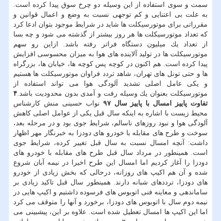
سمت و سوی استفاده از این وسیله دو چرخ سوق پیدا كرده است.
به علت بی اعتنایی و كم توجهی نسبت به وضع و اعمال قوانین و
مقرراتی برای موتورسیكلت ها شاید در شرایط موجود بتوان ادعا كرد
كه تعداد موتورسیكلت ها هر روز بیشتر از گذشته می شود و چه بسا
از تعداد یك میلیون دستگاه فراتر رفته باشد. ازاین رو سهم
موتورسیكلت ها در تولید آلاینده های هوا به میزان محسوسی افزایش
پیدا كرده است. هم اكنون در كوچه پس كوچه ها، خیابان ها، بزرگراه
ها و حتی تونل های تهران، شاهد تردد فراوان موتورسیكلت ها هستیم
و یكی عامل اصلی تشدید آلودگی هوا می تواند استفاده از
موتورسیكلت بعنوان یك وسیله رفت و آمدی بدون محدودیت باشد.
۴
تفاوت پاییز امسال با پاییز سال ۹۷
نواب حسینی منش كارشناس
محیط زیست با اشاره به اینكه سال قبل یكی از عوامل اصلی كاهش
آلودگی هوا و نبود روزهای ناسالم، شرایط جوی بود و در مرحله بعد،
سوخت و طرح های مقابله با خودرو های دودزا به خبرنگار مهر اظهار
داشت: آنچه امسال نسبت به سال قبل تغییر كرده، شرایط جوی
است. همینطور در مرداد سال قبل طرح های مقابله با خودرو های
دودزا را آغاز كردیم اما امسال این طرح اخیرا در نیمه آبان شروع
شده و آن هم اكیپ های روزانه، درحالی كه بخش زیادی از خودرو
های دودزا، ترددهای شبانه دارند. همینطور سال قبل تاكید زیادی بر
ساماندهی و معاینه فنی اتوبوس های فرسوده داشتیم و اكیپ هایی در
نیمه دوم سال با اتوبوس های دودزا، برخورد و آنها را متوقف می كرد
اما این اكیپ ها امسال تعطیل شده است. علاوه بر این، پیشبینی می