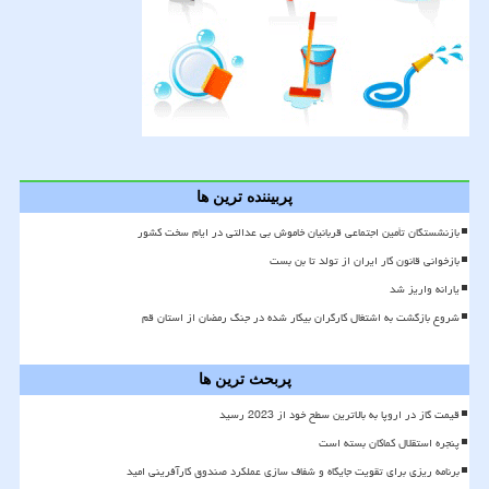
پربیننده ترین ها
بازنشستگان تأمین اجتماعی قربانیان خاموش بی عدالتی در ایام سخت کشور
بازخوانی قانون کار ایران از تولد تا بن بست
یارانه واریز شد
شروع بازگشت به اشتغال کارگران بیکار شده در جنگ رمضان از استان قم
پربحث ترین ها
قیمت گاز در اروپا به بالاترین سطح خود از 2023 رسید
پنجره استقلال کماکان بسته است
برنامه ریزی برای تقویت جایگاه و شفاف سازی عملکرد صندوق کارآفرینی امید