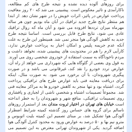
برای روزهای آلوده دیده نشده و نتیجه طرح های كم مطالعه،
ناكارآمدی و تاثیر معكوس است. پیشبینی می شد كه ۲۰ روز معافیت
پرداخت عوارض در پائیز، اثرات خویش را در شهر نشان دهد. از ابتدا
هم منتظر نتایج طرح جدید ترافیك در آبان ماه بودیم چون هر ساله
مهرماه میزان ترددها افزوده می شود و آبان ماه كه روال ترافیك
عادی می شود، نتایج طرح قابل بررسی است. اساسا نتیجه طرح
جدید به كاهش آلودگی هوا منجر نمی شد. همینطور این طرح به علت
آنكه عدم جریمه پلیس و امكان اجبار به پرداخت عوارض ندارد،
كارآیی لازم را هم در محدودیت های پیشبینی شده، نخواهد داشت و
مردم ناخودآگاه به سمت استفاده از خودروی شخصی روی می آورند.
به قول وی بعضی از گلوگاه هایی كه شهرداری می خواهد از راه آن،
عوارض تردد خودرو را نقد كند، غیرقانونی می باشد و در صورت
پیگیری شهروندان، با آن برخورد می شود. به صورت مثال، اینكه
برای دریافت معاینه فنی باید عوارض طرح های ترافیكی پرداخت
گردد، اشتباه بود و تنها منجر به كاهش خودرو ها به مراكز معاینه فنی
شد. مجموعاً تصمیمات اشتباه و شخصیِ ناشی از لجبازی و پافشاری
روی تصمیمات ترافیكی، منافع شهر و شهروندان را به خطر انداخته
است.
خیابان های تهران در اختیار ثروت مندان
بعد از استمرار روزهای
ناسالم برای گروه های حساس روز گذشته كمیته شرایط اضطرار
آلودگی هوا تشكیل شد، بر مبنای تصمیم این كمیته بلیت اتوبوس و
مترو نیم بها و ۵۰ درصد به عوارض ورود به محدود كنترل آلودگی هوا
اضافه گردید. یكی از شهروندان تهرانی معترض به این تصمیم می