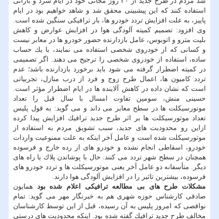
شد مردم در طرح جدید از ۲۰ روز مجانی خود در ایام سرد و بارانی
استفاده كنند كه این پیشبینی محقق شد و شاهد خواهیم بود در ایام
پاییز، به علت افزایش تردد خودرو ها، بار ترافیكی سنگین شده است.
وی افزود: تصمیم كمیته آلودگی هوا در افزایش عوارض و كاهش
بلیت مترو و اتوبوس، عامل بازدارنده حضور خودرو ها در معابر نیست
و كسانی كه از خودروی شخصی استفاده می نمایند، با یك حساب
ساده، استفاده از خودروی شخصی را ترجیح می دهند. اگر تصمیمی
در كمیته اضطرار گرفته می شود باید برخورد بازدارنده باشد؛ عدم
تردد كامیون ها، اعمال طرح زوج و فرد از درب منازل، تجربیاتی
است كه نشان داده در كاهش آلاینده ها در ایام اضطرار مؤثر است.
حسینی منش، سومین تفاوت امسال با سال قبل را تعداد
موتورسیكلت ها در سطح معابر می داند و می گوید: به قول پلیس
تعداد موتورسیكلت ها بر اثر طرح جدید ترافیك افزایش پیدا كرده
ازاین رو محدودیت های جدید، سبب تشویق مردم به استفاده از
موتورسیكلت شده است و عامل آخر اینكه به علت ممنوعیت واردات
خودرو، اسقاطی انجام نشده و خودرو های از رده خارج و فرسوده
همچنان در سطح شهر تردد می كنند. حال با پوشاندن پلاك یا راه های
دیگر. متأسفانه دو عامل آخر یعنی موتورسیكلت ها و تردد خودرو های
فرسوده، بیشترین تاثیر را در افزایش آلودگی هوا دارند.
مشكلات طرح های بی مطالعه ترافیكی اعلام شده بود
همایون
صادقی كارشناس حوزه شهری هم به خبرنگار مهر می گوید: تمام
نواقصی كه امروز پلیس به آن رسیده، قبل از این توسط كارشناسان
مخالف طرح جدید ترافیك گفته شده بود. اینكه محدودیت های درستی