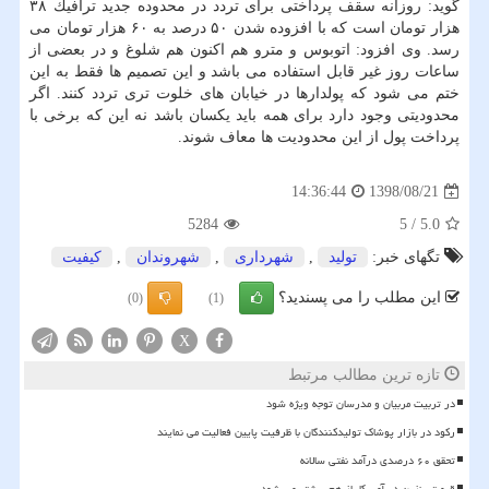
گوید: روزانه سقف پرداختی برای تردد در محدوده جدید ترافیك ۳۸
هزار تومان است كه با افزوده شدن ۵۰ درصد به ۶۰ هزار تومان می
رسد. وی افزود: اتوبوس و مترو هم اكنون هم شلوغ و در بعضی از
ساعات روز غیر قابل استفاده می باشد و این تصمیم ها فقط به این
ختم می شود كه پولدارها در خیابان های خلوت تری تردد كنند. اگر
محدودیتی وجود دارد برای همه باید یكسان باشد نه این كه برخی با
پرداخت پول از این محدودیت ها معاف شوند.
1398/08/21
14:36:44
5284
5
/
5.0
تگهای خبر:
تولید
,
شهرداری
,
شهروندان
,
كیفیت
این مطلب را می پسندید؟
(0)
(1)
X
تازه ترین مطالب مرتبط
در تربیت مربیان و مدرسان توجه ویژه شود
رکود در بازار پوشاک تولیدکنندگان با ظرفیت پایین فعالیت می نمایند
تحقق ۶۰ درصدی درآمد نفتی سالانه