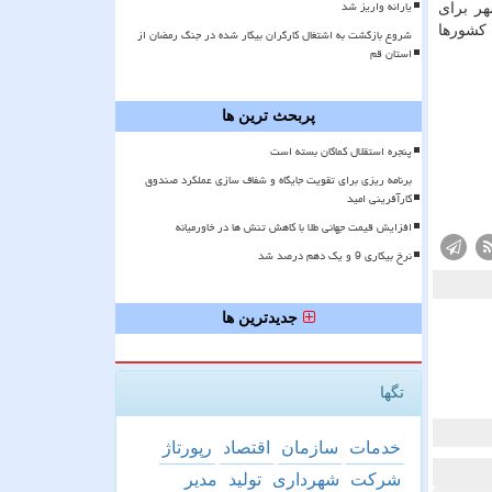
یارانه واریز شد
هر برای
 كشورها
شروع بازگشت به اشتغال کارگران بیکار شده در جنگ رمضان از
استان قم
پربحث ترین ها
پنجره استقلال کماکان بسته است
برنامه ریزی برای تقویت جایگاه و شفاف سازی عملکرد صندوق
کارآفرینی امید
افزایش قیمت جهانی طلا با کاهش تنش ها در خاورمیانه
نرخ بیکاری 9 و یک دهم درصد شد
جدیدترین ها
تگها
خدمات
سازمان
اقتصاد
رپورتاژ
شركت
شهرداری
تولید
مدیر