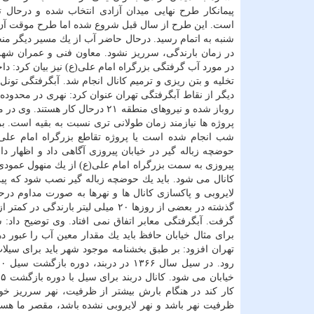
پیمانكار طرح نهایی میدان آزادی انتخاب شده و درحال تج
است. این طرح از سال قبل شروع شده اما طرح موقت آن
شنبه به اتمام رسید. درحال حاضر آب از یك مسیر دیگر من
در زمان بارندگی، سرریز نشود. معاون فنی و عمران شهر
تخلیه و بتن ریزی و ترمیم كانال انجام شد. آبگرفتگی تو
دیگر از نقاط آبگرفتگی تهران عنوان كرد: نهری در محدوده
روباز شده و نیروهای منطقه ۲۱ در
شب انجام شده است یا پروژه تقاطع بزرگراه امام علی(ع
حوضچه زباله گیر در خیابان پیروزی آگاهی داد و اظهار
لایروبی و پاكسازی كانال ها و نهرها به صورت مداوم درح
گرفت. آبگرفتگی معابر اتفاق نمی افتاد. وی توضیح داد: 
برای مثال خیابان حافظ باید یك مقدار معین آب را عبور ده
كار كند در هنگام بارش بیشتر از ظرفیت، نهر سرریز خواه
ظرفیت نهر باشد و نهر لایروبی نشده باشد، مقصر ما هست