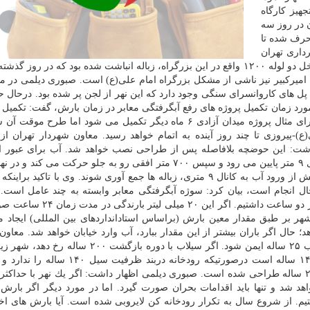
هیز كارگاه
 در روز سه
حرف شده تا
داری تهران
در مورد آب گرفتگی بزرگراه امام علی(ع) نیز بیان كرد: داخل دو لوله ۱۲۰۰ واقع در این بزرگراه، زباله انباشت شده بود كه در رو
نل امیركبیر نیز ناشی از مشكل بزرگراه امام علی(ع) است. صبوری دیلمی در م
 پل های كاروانسرای سنگی وجود دارد كه این نهر از لجن پر شده بود. درحال ح
حال كار هستند. وی در مورد زمان تكمیل پروژه های رفع آبگرفتگی معابر در زمان بارش، گفت: تكمی
پروژه ها نیازمند زمان طولانی تری نسبت به بقیه است. برای مثال پروژه میدان آزادی ۶ ماه دیگر تكمیل می شود اما 
)-پیروزی تا چند روز آینده به اتمام خواهد رسید. معاون شهردار تهران ا
 داشت: این حوضچه بلافاصله پس از طراحی نصب خواهد شد. آب برای عبور از
پیروزی به سمت بزرگراه امام علی(ع) از یك منهول عمودی ۹ متر پایین می رود و سپس ۷۰۰ متر افقی رو به جلو حركت می
كانال می شود. باید یك حوضچه زباله گیر نصب شود كه پیش از ورود آب به كانال ۹ متری، زباله ها جمع آوری شوند. وی با تاك
ال انجام است، بیان كرد: سوژه آبگرفتگی معابر وابسته به چند عامل است. 
گذشته در بعضی از روزها ۲۰ میلی لیتر بارندگی در كمتر از دو ساعت داشتیم. 
شهر بر طبق مقدار معین بارش (براساس استادانداردهای بین المللی) ایجاد 
د؛ حال اگر باران بیشتر از این مقدار ببارد، آب وارد خیابان خواهد شد. معاون
تهران افزود: بر طبق بخشنامه موجود شهر باید برای سیلاب ۲۵ ساله ایمن شود. اگر سیلاب با دوره با
رود. در سیل سال ۱۳۶۶ در دربند، دوره بازگشت سیل ۱۴۰ ساله است درصورتیكه رودخانه دربن
خیابان می شود. كانال دربند برای سیل با دوره بازگشت ۲۵ ساله طراحی شده است. صبوری دیلمی اظهار داشت: اگر یك نهر با 
د شد و تنها باید اقدامات بحران صورت گیرد. اما در مورد دیگر اگر بارش 
یم. از شروع سال به تكرار رودخانه كن لایروبی شده است. آیا بارش های ا