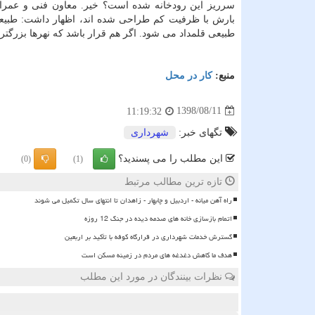
سرریز این رودخانه شده است؟ خیر. معاون فنی و عمرانی
بارش با ظرفیت كم طراحی شده اند، اظهار داشت: طبیعی
طبیعی قلمداد می شود. اگر هم قرار باشد كه نهرها بزرگتر
منبع:
كار در محل
1398/08/11
11:19:32
تگهای خبر:
شهرداری
این مطلب را می پسندید؟
(0)
(1)
تازه ترین مطالب مرتبط
راه آهن میانه - اردبیل و چابهار - زاهدان تا انتهای سال تکمیل می شوند
اتمام بازسازی خانه های صدمه دیده در جنگ 12 روزه
گسترش خدمات شهرداری در قرارگاه کوفه با تأکید بر اربعین
هدف ما کاهش دغدغه های مردم در زمینه مسکن است
نظرات بینندگان در مورد این مطلب
ن