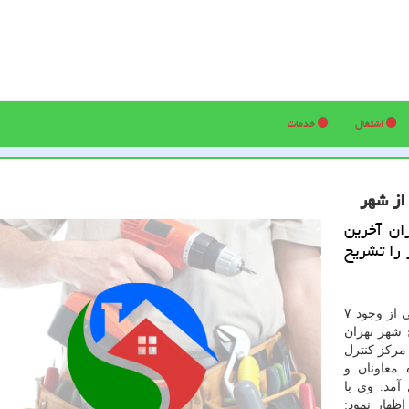
اشتغال
خدمات
ان آخرین
 را تشریح
به گزارش كار در محل به نقل از مهر، صفا صبوری دیلمی از وجود ۷
 شهر تهران
 مركز كنترل
اه معاونان و
آمد. وی با
ظهار نمود: