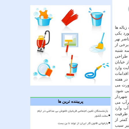
ز گذشته زباله ها
ورد یكی
اضر نهر
ل برخی از
طرح موقت آن سه شنبه
ز طراحی
 خیابان
 كند و در نهایت وارد
ید براینكه اقدامات
در هفته
اگر این ۲۰ میلی لیتر بارندگی در مدت زمان ۲۴ ساعت صورت می
می شود.
 شهردار
پربیننده ترین ها
زگشت ۲۰۰ ساله رخ دهد، شهر زیرآب می
د ظرفیت سیل ۱۴۰ ساله را ندارد و آب وارد
بازنشستگان تأمین اجتماعی قربانیان خاموش بی عدالتی در ایام
حداكثر ظرفیت
سخت کشور
كمتر از
بازخوانی قانون کار ایران از تولد تا بن بست
خیر سبب