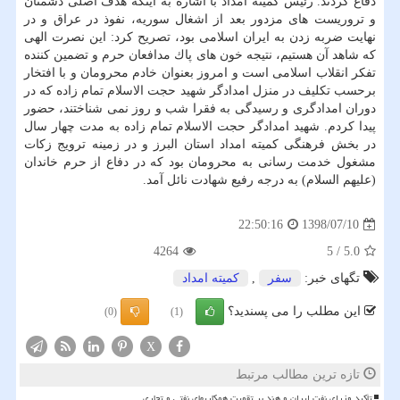
دفاع كردند. رئیس كمیته امداد با اشاره به اینكه هدف اصلی دشمنان
و تروریست های مزدور بعد از اشغال سوریه، نفوذ در عراق و در
نهایت ضربه زدن به ایران اسلامی بود، تصریح كرد: این نصرت الهی
كه شاهد آن هستیم، نتیجه خون های پاك مدافعان حرم و تضمین كننده
تفكر انقلاب اسلامی است و امروز بعنوان خادم محرومان و با افتخار
برحسب تكلیف در منزل امدادگر شهید حجت الاسلام تمام زاده كه در
دوران امدادگری و رسیدگی به فقرا شب و روز نمی شناختند، حضور
پیدا كردم. شهید امدادگر حجت الاسلام تمام زاده به مدت چهار سال
در بخش فرهنگی كمیته امداد استان البرز و در زمینه ترویج زكات
مشغول خدمت رسانی به محرومان بود كه در دفاع از حرم خاندان
(علیهم السلام) به درجه رفیع شهادت نائل آمد.
1398/07/10
22:50:16
4264
5
/
5.0
تگهای خبر:
سفر
,
كمیته امداد
این مطلب را می پسندید؟
(0)
(1)
X
تازه ترین مطالب مرتبط
تأکید وزرای نفت ایران و هند بر تقویت همکاریهای نفتی و تجاری