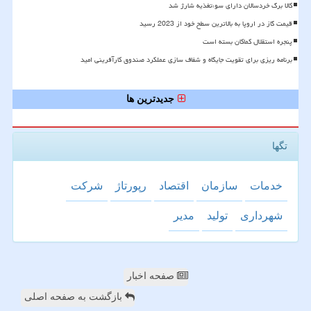
کالا برگ خردسالان دارای سوءتغذیه شارژ شد
قیمت گاز در اروپا به بالاترین سطح خود از 2023 رسید
پنجره استقلال کماکان بسته است
برنامه ریزی برای تقویت جایگاه و شفاف سازی عملکرد صندوق کارآفرینی امید
جدیدترین ها
تگها
خدمات
سازمان
اقتصاد
رپورتاژ
شركت
شهرداری
تولید
مدیر
صفحه اخبار
بازگشت به صفحه اصلی