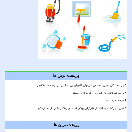
پربیننده ترین ها
بازنشستگان تأمین اجتماعی قربانیان خاموش بی عدالتی در ایام سخت کشور
بازخوانی قانون کار ایران از تولد تا بن بست
یارانه واریز شد
شروع بازگشت به اشتغال کارگران بیکار شده در جنگ رمضان از استان قم
پربحث ترین ها