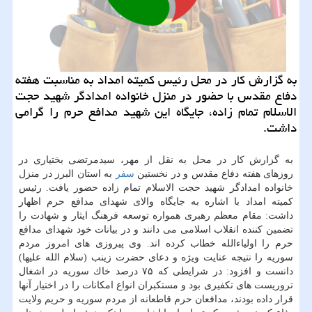
به گزارش كار در محل رئیس كمیته امداد به مناسبت هفته
دفاع مقدس با حضور در منزل خانواده امدادگر شهید حجت
الاسلام تمام زاده، جایگاه این شهید مدافع حرم را گرامی
داشت.
به گزارش كار در محل به نقل از مهر، سیدمرتضی بختیاری در
روزهای هفته دفاع مقدس و در نخستین
سفر
به استان البرز در منزل
خانواده امدادگر شهید حجت الاسلام تمام زاده حضور یافت. رئیس
كمیته امداد با اشاره به جایگاه والای شهدای مدافع حرم اظهار
داشت: مقام معظم رهبری همواره توسعه فرهنگ ایثار و شهادت را
تضمین كننده انقلاب اسلامی می دانند و در بیانات خود شهدای مدافع
حرم را اولیاءالله خطاب كرده اند. وی پیروزی های امروز مردم
سوریه را نتیجه عنایت ویژه و دعای حضرت زینب (سلام الله علیها)
دانست و افزود: در شرایطی كه ۷۵ درصد خاك سوریه در اشغال
تروریست های تكفیری بود و مستكبران انواع امكانات را در اختیار آنها
قرار داده بودند، مدافعان حرم قاطعانه از مردم سوریه و حریم ولایت