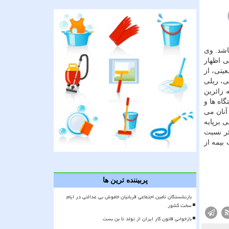
اشد. وی
ی اظهار
یتی، از
ی، ریلی
 زائرین
اه ها و
آنان می
 برپایه
ئر نسبت
بیمه از
پربیننده ترین ها
بازنشستگان تأمین اجتماعی قربانیان خاموش بی عدالتی در ایام
سخت کشور
بازخوانی قانون کار ایران از تولد تا بن بست