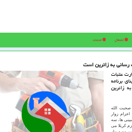
اشتغال
خدمات
 رسانی به زائرین است
ارت عتبات
ای برنامه
ه زائرین
صحبت الله
اعزام زوار
بینی ها، سه
زم كربلا می
ات
مورد نیاز