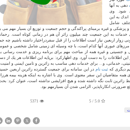
دهی به آنها
ی شود. وی
ندك به این
تلف شامل
و پزشكی و غیره برمبنای پراكندگی و حجم جمعیت و توزیع آن بسیار مهم می ب
 خدمات به این جمعیت چند میلیون زائر آن هم در زمانی كوتاه است. رحمان
 زوار اربعین نیاز است اطلاعات را از قبل سفردراختیار داشته باشیم چه جمع
رزهای عبوری آنها كدام است، با چه وسیله ای زمینی شامل شخصی و عموم
ی و جنسیتی و غیره همه از مباحث مهم برای برنامه ریزی و خدمت رسانی به
ین اطلاعات را به دست آورد. وی اظهاركرد: برپایه این اطلاعات هر یك از دستگ
یتی، خدماتی، و... برای خدمات دهی مناسب به زائرین و تامین ایمنی و امنیت 
مهم دیگری كه
ثبت نام
در این سامانه برای جمعیت گسترده زائرین اربعین حسینی
همه متقاضیان این سفر معنوی است. وی با اشاره به اینكه هزینه بیمه هرزا
ط زائرین ثابت نگه داشته شده و هیچ افزایشی نداشته است، عنوان كرد: بحث 
 ضرورتی انكارناپذیر، الزامی شدن آن بسیارمهم بود.
5371
5
/
5.0
ت
X