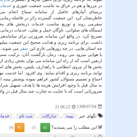
در مرزها و هم در عراق به تناسب جمعیت عبوری و
خدمات
برمبنای آمارهای حاصل از سامانه سماح انجام م
خاطرنشان كرد: این جمعیت گسترده زائر در فاصله زمانی ا
سفرمی روند و توزیع مناسب خدمات دربخش های مخ
ایستگاه های صلواتی، ناوگان حمل و نقلی، خدمات درمانی 
تصریح كرد: در واقع این سامانه ضرورتی برای ساماندهی
داشت: برای برنامه ریزی و هدایت صحیح این جمعیت میلیونی
چه استان هایی، در چه روزهایی عازم این
سفر
می شوند، م
یا هوایی میرود می روند، زمان بازگشت آنان، تركیب سن
اربعین است كه از راه این سامانه می توان بخش زیادی از ا
بخش ها از نیروی انتظامی تا راهداری، پلیس، بخش های امن
توانند برنامه ریزی و اقدام نمایند. وی افزود: اما خدمت 
اجماع و تصمیم مسؤلان كشور فراهم نموده پوشش بیمه ای 
به سال قبل با وجود افزایش هزینه ها با هدف تسهیل شرای
ضروریاتی است كه با عنایت به تجارب چند سال قبل در واقع
1398/07/04
21:06:22
تگهای خبر:
بیمه
,
تداركات
,
ثبت نام
,
خدما
این مطلب را می پسندید؟
(0)
(1)