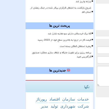
یارانه واریز شد
شروع بازگشت به اشتغال کارگران بیکار شده در جنگ رمضان از
استان قم
پربحث ترین ها
کالا برگ خردسالان دارای سوءتغذیه شارژ شد
قیمت گاز در اروپا به بالاترین سطح خود از 2023 رسید
پنجره استقلال کماکان بسته است
برنامه ریزی برای تقویت جایگاه و شفاف سازی عملکرد صندوق
کارآفرینی امید
جدیدترین ها
تگها
خدمات
سازمان
اقتصاد
رپورتاژ
شركت
شهرداری
تولید
مدیر