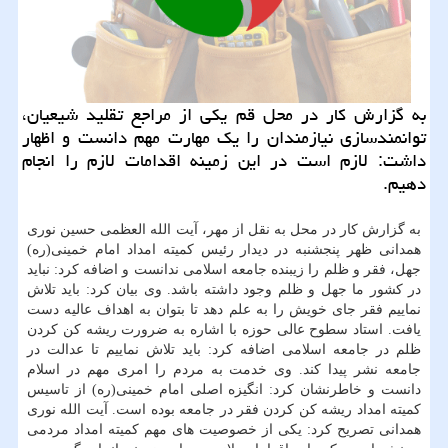
به گزارش كار در محل قم یكی از مراجع تقلید شیعیان،
توانمندسازی نیازمندان را یك مهارت مهم دانست و اظهار
داشت: لازم است در این زمینه اقدامات لازم را انجام
دهیم.
به گزارش كار در محل به نقل از مهر، آیت الله العظمی حسین نوری
همدانی ظهر پنجشنبه در دیدار رئیس كمیته امداد امام خمینی(ره)
جهل، فقر و ظلم را زیبنده جامعه اسلامی ندانست و اضافه كرد: نباید
در كشور ما جهل و ظلم وجود داشته باشد. وی بیان كرد: باید تلاش
نماییم فقر جای خویش را به علم دهد تا بتوان به اهداف عالیه دست
یافت. استاد سطوح عالی حوزه با اشاره به ضرورت ریشه كن كردن
ظلم در جامعه اسلامی اضافه كرد: باید تلاش نماییم تا عدالت در
جامعه نشر پیدا كند. وی خدمت به مردم را امری مهم در اسلام
دانست و خاطرنشان كرد: انگیزه اصلی امام خمینی(ره) از تاسیس
كمیته امداد ریشه كن كردن فقر در جامعه بوده است. آیت الله نوری
همدانی تصریح كرد: یكی از خصوصیت های مهم كمیته امداد مردمی