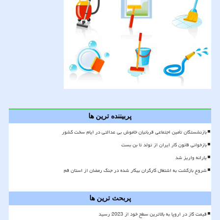
پربیننده ترین ها
بازنشستگان تأمین اجتماعی قربانیان خاموش بی عدالتی در ایام سخت کشور
بازخوانی قانون کار ایران از تولد تا بن بست
یارانه واریز شد
شروع بازگشت به اشتغال کارگران بیکار شده در جنگ رمضان از استان قم
پربحث ترین ها
قیمت گاز در اروپا به بالاترین سطح خود از 2023 رسید