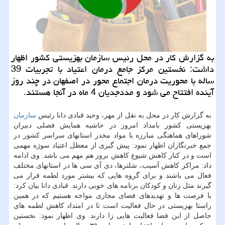
به گزارش كار در محل رئیس سازمان بهزیستی كشور اظهار
داشت: نخستین مركز جامع درمان اعتیاد با تجربیات 39
ساله با محوریت درمان اجتماع محور در اصفهان در چند روز
آینده افتتاح می شود و مددجدیان 4 ماه در آنجا هستند.
به گزارش كار در محل به نقل از مهر، وحید قبادی دانا رئیس
سازمان
بهزیستی كشور بامداد امروز در حاشیه همایش فصلی دبیران
شوراهای هماهنگی مبارزه با مواد مخدر استانهای سراسر كشور در
جمع خبرنگاران اظهار نمود: پیش گیری از معظل اعتیاد سوژه مهمی
است و در كنار كاهش شیوع كاهش بروز هم مهم می باشد. وی ادامه
داد: مراكز كاهش آسیب، شلترها، دی آی سی ها در استانهای مختلف
فعال می باشند و برای گروه هایی كه بیشتر مورد لطمه قرار می
گیرند مثل زنان و كودكان برنامه های خوبی دارند. قبادی دانا بیان كرد:
با فرصت ها و تهدیدهای فضای مجازی مواجه هستیم كه در همین
راستا بهزیستی در حال فعالیت است تا در امتداد كاهش لطمه های
حاصل از این فضا فعالیت هایی زا دارند. وی اظهار نمود: نخستین