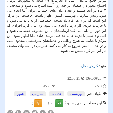
مركز جامع درمان اعتیاد با تجربیات ۳۹ ساله با محوریت درمان
اجتماع محور در اصفهان در چند روز آینده افتتاح می شود و مددجدیان
۴ ماه در آنجا هستند و بعد درمان های اجتماعی برای آنها انجام می
شود. رئیس سازمان بهزیستی كشور اظهار داشت: خاصیت این مركز
این است كه برای هر فزد یك نسخه اختصاصی ارائه داده می شود و
با جزئیات فردی كار درمان انجام می شود. وی بیان كرد: افرادی كه
این دوره را طی می كنند ارتباطشان با این مجموعه حفظ می شود و
اهتمام داشتیم تا هزینه ها به حداقلی برسد. قبادی دانا اظهار نمود: این
مركز با عنایت به شرح وظایف و خدماتشان ظرفیتشان محدود است
و در حد ۱۰۰ نفر شروع به كار می كنند. همزمان در استانهای مختلف
هم این مراكز تاسیس می شوند.
منبع:
كار در محل
1398/06/23
22:30:21
4538
5
/
5.0
تگهای خبر:
بهزیستی
,
خدمات
,
سازمان
,
شورا
این مطلب را می پسندید؟
(0)
(1)