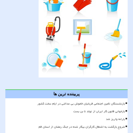
پربیننده ترین ها
بازنشستگان تأمین اجتماعی قربانیان خاموش بی عدالتی در ایام سخت کشور
بازخوانی قانون کار ایران از تولد تا بن بست
یارانه واریز شد
شروع بازگشت به اشتغال کارگران بیکار شده در جنگ رمضان از استان قم