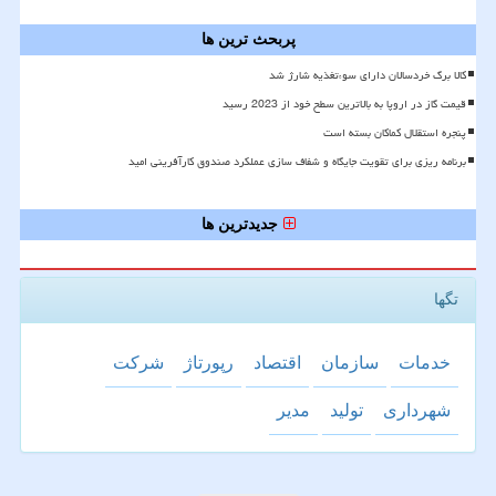
پربحث ترین ها
کالا برگ خردسالان دارای سوءتغذیه شارژ شد
قیمت گاز در اروپا به بالاترین سطح خود از 2023 رسید
پنجره استقلال کماکان بسته است
برنامه ریزی برای تقویت جایگاه و شفاف سازی عملکرد صندوق کارآفرینی امید
جدیدترین ها
تگها
خدمات
سازمان
اقتصاد
رپورتاژ
شركت
شهرداری
تولید
مدیر